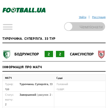
Увійти
Реєстрація
ТУРЕЧЧИНА. СУПЕРЛІГА. 33 ТУР
БОДРУМСПОР
2
2
САМСУНСПОР
ІНФОРМАЦІЯ ПРО МАТЧ
МАТЧ
Судді
Турнір:
Туреччина. Суперліга
, 33
Головний
тур
суддя:
Статус
Завершений
| рахунок: 2 :
матчу:
2