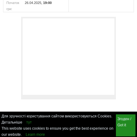
Початок
26.04.2025,
19:00
гри:
Для зручності користування сайтом використовуються Cookies.
Згоден /
Детальніше
тут
Got it
This website uses cookies to ensure you get the best experience on
our website.
Learn more