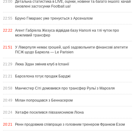
23:00
Детальна статистика в LIVE, оцінки, новини та багато іншого: качай
оновлені застосунки Football.ua!
22:55
Бруно Гімараес уже тренується з Арсеналом
22:22
Агент Габріела Жезуса відвідав базу Наполі на тлі чуток про
можливий трансфер
21:51
У Ліверпуля немає грошей, щоб задовольнити фінансові апетити
ПСЖ щодо Баркола — Le Parisien
21:29
Люка Зідан змінив клуб в Іспанії
21:21
Барселона готує продаж Барджі
20:58
Манчестер Сіті домовився про трансфер Рульї з Марселя
20:49
Мілан попрощався з Беннасером
20:24
Хетафе посилився півзахисником Ліона
20:21
Ренн продовжив співпрацю з головним тренером Франком Езом