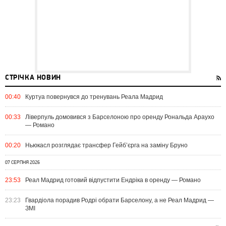
СТРІЧКА НОВИН
00:40
Куртуа повернувся до тренувань Реала Мадрид
00:33
Ліверпуль домовився з Барселоною про оренду Рональда Араухо
— Романо
00:20
Ньюкасл розглядає трансфер Гейб’єрга на заміну Бруно
07 СЕРПНЯ 2026
23:53
Реал Мадрид готовий відпустити Ендріка в оренду — Романо
23:23
Гвардіола порадив Родрі обрати Барселону, а не Реал Мадрид —
ЗМІ