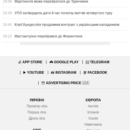
19:58
Мартінеллі може перебратися до Туреччини
19:29
УПЛ затвердила дати й час початку матчів четвертого туру
18:44
Клуб Бундесліги продовжив контракт з українським нападником
18:15
Мастантуоно перебрався до Фіорентини
🍏
APP STORE
🎮
GOOGLE PLAY
📨
TELEGRAM
▶️
YOUTUBE
📸
INSTAGRAM
📘
FACEBOOK
🦉
ADVERTISING PRICE
🇺🇦
УКРАЇНА
ЄВРОПА
Прем'єр-ліга
Англія
Перша ліга
Іспанія
Друга ліга
Італія
Німеччина