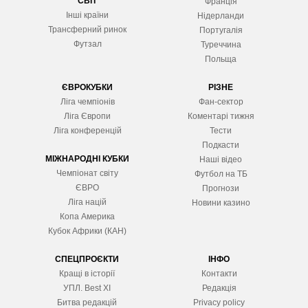
СВІТ
Франція
Інші країни
Нідерланди
Трансферний ринок
Португалія
Футзал
Туреччина
Польща
ЄВРОКУБКИ
РІЗНЕ
Ліга чемпіонів
Фан-сектор
Ліга Європ
и
Коментарі тижня
Ліга конференцій
Тести
Подкасти
МІЖНАРОДНІ КУБКИ
Наші відео
Чемпіонат світу
Футбол на ТБ
ЄВРО
Прогнози
Ліга націй
Новини казино
Копа Америка
Кубок Африки (КАН)
СПЕЦПРОЄКТИ
ІНФО
Кращі в історії
Контакти
УПЛ. Best XІ
Редакція
Битва редакцій
Privacy policy