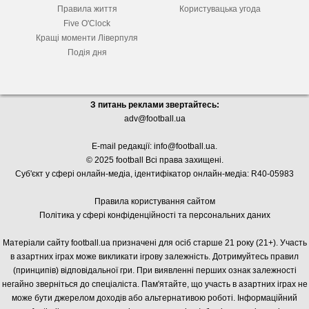
Правила життя
Користувацька угода
Five O'Clock
Кращі моменти Ліверпуля
Подія дня
З питань реклами звертайтесь:
adv@football.ua
E-mail редакції:
info@football.ua
.
© 2025 football Всі права захищені.
Суб'єкт у сфері онлайн-медіа, і
дентифікатор онлайн-медіа: R40-05983
Правила користування сайтом
Політика у сфері конфіденційності та персональних даних
Матеріали сайту football.ua призначені для осіб старше 21 року (21+). Участь
в азартних іграх може викликати ігрову залежність. Дотримуйтесь правил
(принципів) відповідальної гри. При виявленні перших ознак залежності
негайно зверніться до спеціаліста. Пам'ятайте, що участь в азартних іграх не
може бути джерелом доходів або альтернативою роботі. Інформаційний