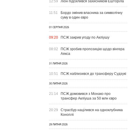
12:59
Ліон підсилився захисником Ешторіла
11:51
Бордо змінив власника за символічну
суму в один євро
01 СЕРПНЯ 2026
09:20
ПСЖ закрив угоду по Акліушу
08:02
ПСЖ зробив пропозицію щодо вінгера
Аякса
31 ЛИПНЯ 2026
10:51
ПСЖ наблизився до трансферу Судзукі
30 ЛИПНЯ 2026
21:14
ПСЖ домовився з Монако про
трансфер Акліуша за 50 млн євро
20:29
Страсбур націлився на одноклубника
Коноплі
29 ЛИПНЯ 2026