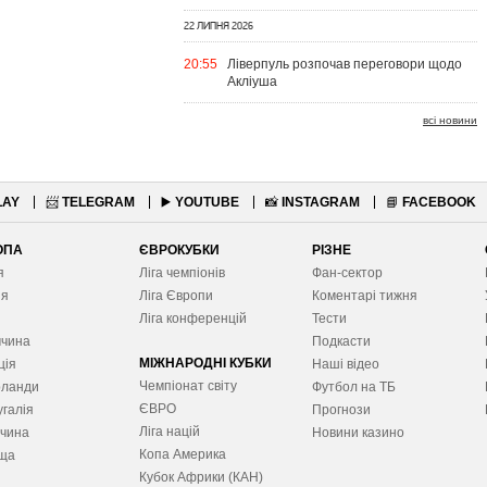
22 ЛИПНЯ 2026
20:55
Ліверпуль розпочав переговори щодо
Акліуша
всі новини
LAY
📨
TELEGRAM
▶️
YOUTUBE
📸
INSTAGRAM
📘
FACEBOOK
ОПА
ЄВРОКУБКИ
РІЗНЕ
я
Ліга чемпіонів
Фан-сектор
ія
Ліга Європ
и
Коментарі тижня
я
Ліга конференцій
Тести
ччина
Подкасти
МІЖНАРОДНІ КУБКИ
ція
Наші відео
Чемпіонат світу
рланди
Футбол на ТБ
ЄВРО
галія
Прогнози
Ліга націй
ччина
Новини казино
Копа Америка
ща
Кубок Африки (КАН)