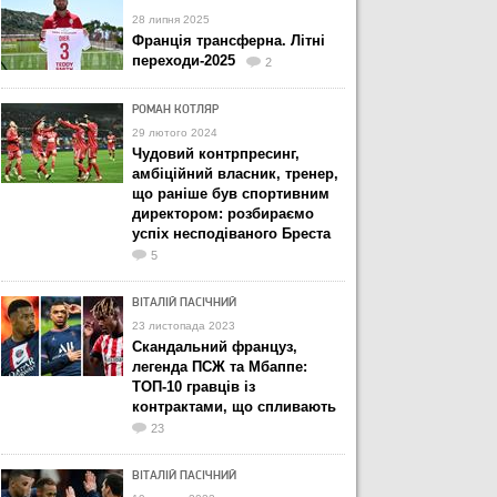
28 липня 2025
Франція трансферна. Літні
переходи-2025
2
РОМАН КОТЛЯР
29 лютого 2024
Чудовий контрпресинг,
амбіційний власник, тренер,
що раніше був спортивним
директором: розбираємо
успіх несподіваного Бреста
5
ВІТАЛІЙ ПАСІЧНИЙ
23 листопада 2023
Скандальний француз,
легенда ПСЖ та Мбаппе:
ТОП-10 гравців із
контрактами, що спливають
23
ВІТАЛІЙ ПАСІЧНИЙ