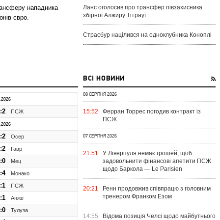
рансферу нападника
Ланс оголосив про трансфер півзахисника
збірної Алжиру Тітрауї
онів євро.
Страсбур націлився на одноклубника Коноплі
ВСІ НОВИНИ
08 СЕРПНЯ 2026
5.2026
:2
15:52
Ферран Торрес погодив контракт із
ПСЖ
ПСЖ
5.2026
:2
Осер
07 СЕРПНЯ 2026
:2
Гавр
21:51
У Ліверпуля немає грошей, щоб
:0
задовольнити фінансові апетити ПСЖ
Мец
щодо Баркола — Le Parisien
:4
Монако
:1
ПСЖ
20:21
Ренн продовжив співпрацю з головним
тренером Франком Езом
:1
Анже
:0
Тулуза
14:55
Відома позиція Челсі щодо майбутнього