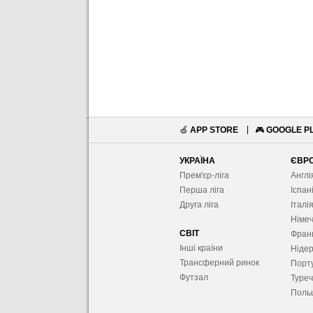
🍏
APP STORE
🎮
GOOGLE P
УКРАЇНА
ЄВР
Прем'єр-ліга
Англі
Перша ліга
Іспан
Друга ліга
Італі
Німе
СВІТ
Фран
Інші країни
Ніде
Трансферний ринок
Порту
Футзал
Туре
Поль