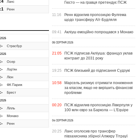
:4
Ланс
Гюсто — на гравця претендує ПСЖ
:1
Ренн
11:16
Ренн відхилив пропозицію Фулгема
щодо трансферу Аїт-Будляля
09:41
Акліуш емоційно попрощався з Монако
.2026
06 СЕРПНЯ 2026
:-
Страсбур
21:05
ПСЖ підписав Акліуша: француз уклав
.2026
контракт до 2031 року
:-
Осер
:-
Лор'ян
19:25
ПСЖ близький до підписання Судзукі
:-
Ліон
10:58
Марсель ризикує отримати пониження
:-
ФК Париж
за класом, якщо не вирішить фінансові
:-
Брест
проблеми
.2026
00:20
ПСЖ відхилив пропозицію Ліверпуля у
:-
Лілль
100 млн євро за Баркола — L'Equipe
:-
Монако
04 СЕРПНЯ 2026
:-
Ренн
20:25
Ланс оголосив про трансфер
півзахисника збірної Алжиру Тітрауї