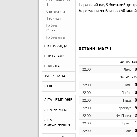
Паризький клуб близький до т
1
Барселони за близько 50 мільй
Статистика
Таблиця
Кубок
Франції
Кубок ліги
НІДЕРЛАНДИ
ОСТАННІ МАТЧІ
ПОРТУГАЛІЯ
29 ТУР. 13.0
ПОЛЬЩА
0
22:00
Ланс
ТУРЕЧЧИНА
34 ТУР. 17.0
0
22:00
Лілль
ІНШІ
0
22:00
Лор'ян
0
ЛІГА ЧЕМПІОНІВ
22:00
Ніцца
5
22:00
Страсбур
ЛІГА ЄВРОПИ
2
22:00
ФК Париж
ЛІГА
1
22:00
Брест
КОНФЕРЕНЦІЙ
0
22:00
Нант