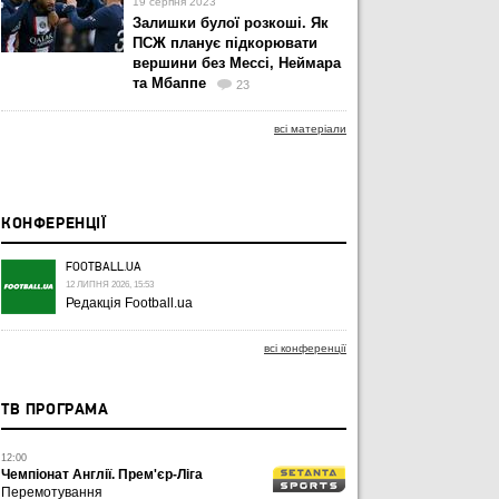
19 серпня 2023
Залишки булої розкоші. Як
ПСЖ планує підкорювати
вершини без Мессі, Неймара
та Мбаппе
23
всі матеріали
КОНФЕРЕНЦІЇ
FOOTBALL.UA
12 ЛИПНЯ 2026, 15:53
Редакція Football.ua
всі конференції
ТВ ПРОГРАМА
12:00
Чемпіонат Англії. Прем'єр-Ліга
Перемотування