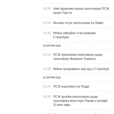
18:20
Аякс відхилив першу пропозицію ПСЖ
щодо Годтса
14:58
Монако готує пропозицію за Лавію
14:30
Рейна офіційно став гравцем
Страсбура
03 СЕРПНЯ 2026
22:24
ПСЖ прискорив переговори щодо
трансферу Феррана Торреса
14:59
Рейна продовжить кар’єру у Страсбурі
02 СЕРПНЯ 2026
21:57
ПСЖ націлився на Педрі
19:20
ПСЖ зробив пропозицію щодо
трансферу воротаря Парми у розмірі
33 млн євро