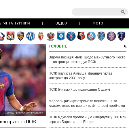
ТЧІ ТА ТУРНІРИ
ВІДЕО
ФОТО
ГОЛОВНЕ
Відома позиція Челсі щодо майбутнього Гюсто
— на гравця претендує ПСЖ
ПСЖ підписав Акліуша: француз уклав
контракт до 2031 року
ПСЖ близький до підписання Судзукі
Марсель ризикує отримати пониження за
класом, якщо не вирішить фінансові проблеми
ФЕРРАН ТОРРЕС, GETTY IMAGES
ПСЖ відхилив пропозицію Ліверпуля у 100 млн
контракт із ПСЖ
євро за Баркола — L'Equipe