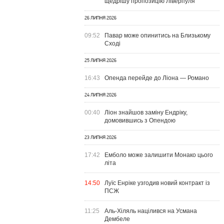
щедрішу пропозицію Ліверпуля
26 ЛИПНЯ 2026
09:52
Павар може опинитись на Близькому
Сході
25 ЛИПНЯ 2026
16:43
Опенда перейде до Ліона — Романо
24 ЛИПНЯ 2026
00:40
Ліон знайшов заміну Ендріку,
домовившись з Опендою
23 ЛИПНЯ 2026
17:42
Емболо може залишити Монако цього
літа
14:50
Луїс Енріке узгодив новий контракт із
ПСЖ
11:25
Аль-Хіляль націлився на Усмана
Дембеле