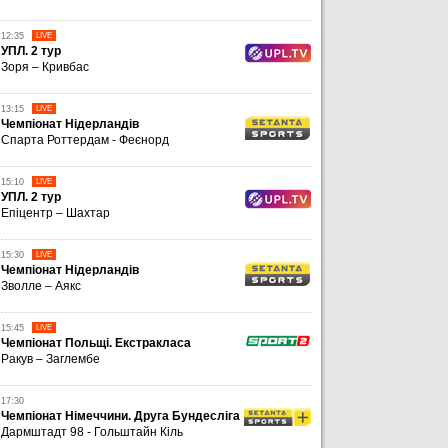
12:35
LIVE
УПЛ. 2 тур
Зоря – Кривбас
13:15
LIVE
Чемпіонат Нідерландів
Спарта Роттердам - ​​Феєнорд
15:10
LIVE
УПЛ. 2 тур
Епіцентр – Шахтар
15:30
LIVE
Чемпіонат Нідерландів
Зволле – Аякс
15:45
LIVE
Чемпіонат Польщі. Екстракласа
Ракув – Заглембе
17:30
Чемпіонат Німеччини. Друга Бундесліга
Дармштадт 98 - Гольштайн Кіль