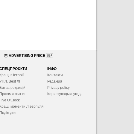
🦉
ADVERTISING PRICE
🇺🇦
СПЕЦПРОЄКТИ
ІНФО
Кращі в історії
Контакти
УПЛ. Best XІ
Редакція
Битва редакцій
Privacy policy
Правила життя
Користувацька угода
Five O'Clock
Кращі моменти Ліверпуля
Подія дня