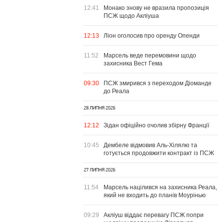
12:41
Монако знову не вразила пропозиція
ПСЖ щодо Акліуша
12:13
Ліон оголосив про оренду Опенди
11:52
Марсель веде перемовини щодо
захисника Вест Гема
09:30
ПСЖ змирився з переходом Діоманде
до Реала
28 ЛИПНЯ 2026
12:12
Зідан офіційно очолив збірну Франції
10:45
Дембеле відмовив Аль-Хілялю та
готується продовжити контракт із ПСЖ
27 ЛИПНЯ 2026
11:54
Марсель націлився на захисника Реала,
який не входить до планів Моурінью
09:29
Акліуш віддає перевагу ПСЖ попри