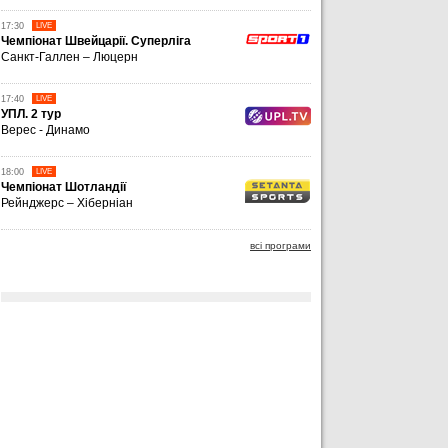
17:30
LIVE
Чемпіонат Швейцарії. Суперліга
Санкт-Галлен – Люцерн
17:40
LIVE
УПЛ. 2 тур
Верес - Динамо
18:00
LIVE
Чемпіонат Шотландії
Рейнджерс – Хіберніан
всі програми