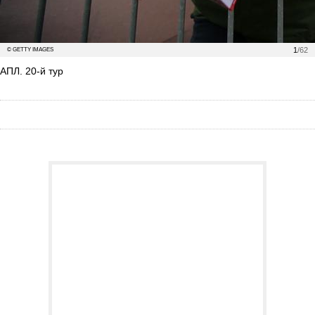
1
/62
© GETTY IMAGES
АПЛ. 20-й тур