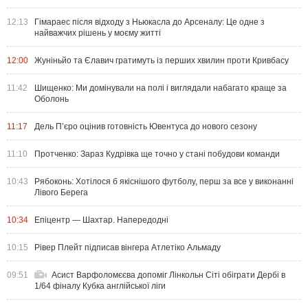
12:13
Гімараес після відходу з Ньюкасла до Арсеналу: Це одне з
найважчих рішень у моєму житті
12:00
Жуніньйо та Єлавич гратимуть із перших хвилин проти Кривбасу
11:42
Шищенко: Ми домінували на полі і виглядали набагато краще за
Оболонь
11:17
Дель П’єро оцінив готовність Ювентуса до нового сезону
11:10
Протченко: Зараз Кудрівка ще точно у стані побудови команди
10:43
Рябоконь: Хотілося б якіснішого футболу, перш за все у виконанні
Лівого Берега
10:34
Епіцентр — Шахтар. Напередодні
10:15
Рівер Плейт підписав вінгера Атлетіко Альмаду
09:51
Асист Варфоломєєва допоміг Лінкольн Сіті обіграти Дербі в
1/64 фіналу Кубка англійської ліги