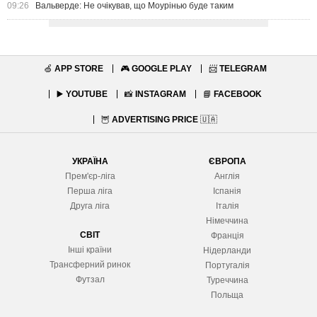
09:26
Вальверде: Не очікував, що Моурінью буде таким
🍏
APP STORE
🎮
GOOGLE PLAY
📨
TELEGRAM
▶️
YOUTUBE
📸
INSTAGRAM
📘
FACEBOOK
🦉
ADVERTISING PRICE
🇺🇦
УКРАЇНА
ЄВРОПА
Прем'єр-ліга
Англія
Перша ліга
Іспанія
Друга ліга
Італія
Німеччина
СВІТ
Франція
Інші країни
Нідерланди
Трансферний ринок
Португалія
Футзал
Туреччина
Польща