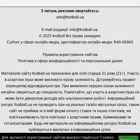
З питань реклами звертайтесь:
adv@football.ua
E-mail редакції:
info@football.ua
.
© 2025 football Всі права захищені.
Суб'єкт у сфері онлайн-медіа, і
дентифікатор онлайн-медіа: R40-05983
Правила користування сайтом
Політика у сфері конфіденційності та персональних даних
Матеріали сайту football.ua призначені для осіб старше 21 року (21+). Участь
в азартних іграх може викликати ігрову залежність. Дотримуйтесь правил
(принципів) відповідальної гри. При виявленні перших ознак залежності
негайно зверніться до спеціаліста. Пам'ятайте, що участь в азартних іграх не
може бути джерелом доходів або альтернативою роботі. Інформаційний
ресурс football.ua не проводить ігри на реальні та/або віртуальні гроші, також
сайт не приймає ні в якій формі оплату ставок та інших платежів, які
пов’язані/можуть бути пов’язані з азартними іграми, букмекерами чи
тоталізаторами. Будь-які матеріали на інформаційному ресурсі football.ua
публікуються виключно в інформаційних цілях.
Для зручності користування сайтом використовуються Cookies.