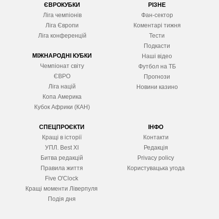
ЄВРОКУБКИ
РІЗНЕ
Ліга чемпіонів
Фан-сектор
Ліга Європ
и
Коментарі тижня
Ліга конференцій
Тести
Подкасти
МІЖНАРОДНІ КУБКИ
Наші відео
Чемпіонат світу
Футбол на ТБ
ЄВРО
Прогнози
Ліга націй
Новини казино
Копа Америка
Кубок Африки (КАН)
СПЕЦПРОЄКТИ
ІНФО
Кращі в історії
Контакти
УПЛ. Best XІ
Редакція
Битва редакцій
Privacy policy
Правила життя
Користувацька угода
Five O'Clock
Кращі моменти Ліверпуля
Подія дня