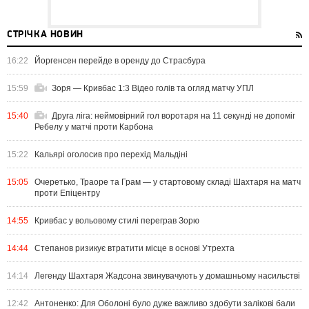
СТРІЧКА НОВИН
16:22
Йоргенсен перейде в оренду до Страсбура
15:59
Зоря — Кривбас 1:3 Відео голів та огляд матчу УПЛ
15:40
Друга ліга: неймовірний гол воротаря на 11 секунді не допоміг
Ребелу у матчі проти Карбона
15:22
Кальярі оголосив про перехід Мальдіні
15:05
Очеретько, Траоре та Грам — у стартовому складі Шахтаря на матч
проти Епіцентру
14:55
Кривбас у вольовому стилі переграв Зорю
14:44
Степанов ризикує втратити місце в основі Утрехта
14:14
Легенду Шахтаря Жадсона звинувачують у домашньому насильстві
12:42
Антоненко: Для Оболоні було дуже важливо здобути залікові бали