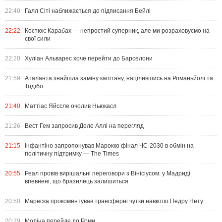
22:40
Галл Сіті наближається до підписання Бейлі
22:22
Костюк: Карабах — непростий суперник, але ми розраховуємо на
свої сили
22:20
Хуліан Альварес хоче перейти до Барселони
21:59
Аталанта знайшла заміну капітану, націлившись на Романьйолі та
Тодібо
21:40
Маттіас Яйссле очолив Ньюкасл
21:26
Вест Гем запросив Деле Аллі на перегляд
21:15
Інфантіно запропонував Марокко фінал ЧС-2030 в обмін на
політичну підтримку — The Times
20:55
Реал провів вирішальні переговори з Вінісіусом: у Мадриді
впевнені, що бразилець залишиться
20:50
Мареска прокоментував трансферні чутки навколо Педру Нету
20:29
Моліна перейде до Роми