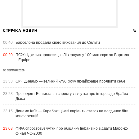
СТРІЧКА НОВИН
00:40
Барселона продала свого вихованця до Сельти
00:20
ПСЖ відхилив пропозицію Ліверпуля у 100 млн євро за Баркола —
L'Equipe
05 СЕРПНЯ 2026
23:53
Сич: Динамо — великий клуб, хочу якнайкраще проявити себе
23:23
Президент Бешикташа спростував чутки про інтерес до Браїма
Діаса
23:15
Динамо Київ — Карабах: цікаві варіанти ставок на поєдинок Ліги
конференцій
23:03
ФІФА спростовує чутки про обіцянку Інфантіно віддати Марокко
фінал ЧС-2030