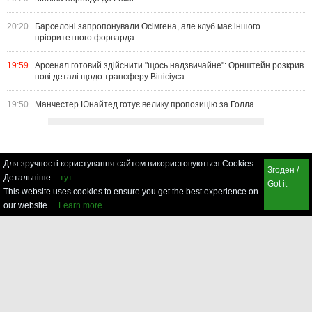
20:20
Барселоні запропонували Осімгена, але клуб має іншого
пріоритетного форварда
19:59
Арсенал готовий здійснити "щось надзвичайне": Орнштейн розкрив
нові деталі щодо трансферу Вінісіуса
19:50
Манчестер Юнайтед готує велику пропозицію за Голла
Для зручності користування сайтом використовуються Cookies.
Згоден /
Детальніше
тут
Got it
This website uses cookies to ensure you get the best experience on
our website.
Learn more