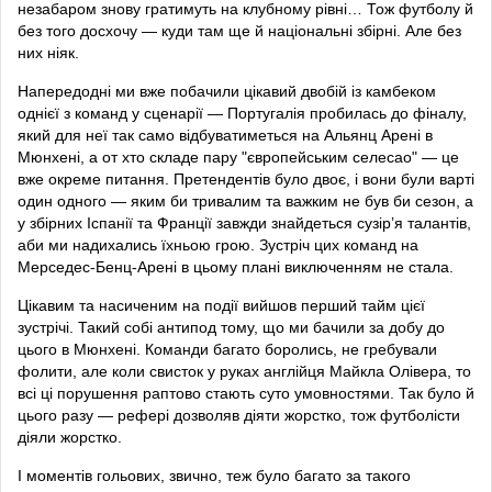
незабаром знову гратимуть на клубному рівні… Тож футболу й
без того досхочу — куди там ще й національні збірні. Але без
них ніяк.
Напередодні ми вже побачили цікавий двобій із камбеком
однієї з команд у сценарії — Португалія пробилась до фіналу,
який для неї так само відбуватиметься на Альянц Арені в
Мюнхені, а от хто складе пару "європейським селесао" — це
вже окреме питання. Претендентів було двоє, і вони були варті
один одного — яким би тривалим та важким не був би сезон, а
у збірних Іспанії та Франції завжди знайдеться сузір’я талантів,
аби ми надихались їхньою грою. Зустріч цих команд на
Мерседес-Бенц-Арені в цьому плані виключенням не стала.
Цікавим та насиченим на події вийшов перший тайм цієї
зустрічі. Такий собі антипод тому, що ми бачили за добу до
цього в Мюнхені. Команди багато боролись, не гребували
фолити, але коли свисток у руках англійця Майкла Олівера, то
всі ці порушення раптово стають суто умовностями. Так було й
цього разу — рефері дозволяв діяти жорстко, тож футболісти
діяли жорстко.
І моментів гольових, звично, теж було багато за такого