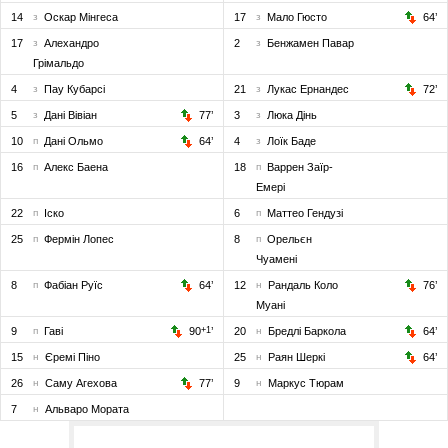
14
з
Оскар Мінгеса
17
з
Мало Гюсто
64
’
17
з
Алехандро
2
з
Бенжамен Павар
Грімальдо
4
з
Пау Кубарсі
21
з
Лукас Ернандес
72
’
5
з
Дані Вівіан
77
’
3
з
Люка Дінь
10
п
Дані Ольмо
64
’
4
з
Лоїк Баде
16
п
Алекс Баена
18
п
Варрен Заїр-
Емері
22
п
Іско
6
п
Маттео Гендузі
25
п
Фермін Лопес
8
п
Орельєн
Чуамені
8
п
Фабіан Руїс
64
’
12
н
Рандаль Коло
76
’
Муані
9
п
Гаві
90
+1
’
20
н
Бредлі Баркола
64
’
15
н
Єремі Піно
25
н
Раян Шеркі
64
’
26
н
Саму Агехова
77
’
9
н
Маркус Тюрам
7
н
Альваро Мората