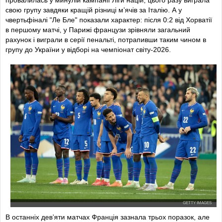
провалилась у минулій кампанії Ліги націй, цього разу виграла
свою групу завдяки кращій різниці м’ячів за Італію. А у
14
’
Франція тримає м'яч на чужій половині.
чвертьфіналі "Ле Бле" показали характер: після 0:2 від Хорватії
в першому матчі, у Парижі французи зрівняли загальний
16
’
Удар Мбаппе в зоні перед штрафним пішов у Педрі.
рахунок і виграли в серії пенальті, потрапивши таким чином в
групу до України у відборі на чемпіонат світу-2026.
17
’
Дуе від входу до лівого флангу штрафного закрутив до
рук Сімону.
19
’
НІКО!
Удар із лівого флангу штрафного в ближній ногою
відбив Меньян.
20
’
Рабьо запустив дальній удар із лівого флангу на трибуни.
22
’
ГОООООООООООООООООООООООЛ! Ямал із
правого флангу зіграв до центру штрафного на
Оярсабаля, який покотив під удар Ніко.
25
’
Франція тримає м'яч на власній половині під пресингом.
25
’
ГООООООООООООООООООЛ! Оярсабаль закинув до
правого флангу штрафного на Меріно, а той пробив у
GETTY IMAGES
ближній кут.
В останніх дев’яти матчах Франція зазнала трьох поразок, але