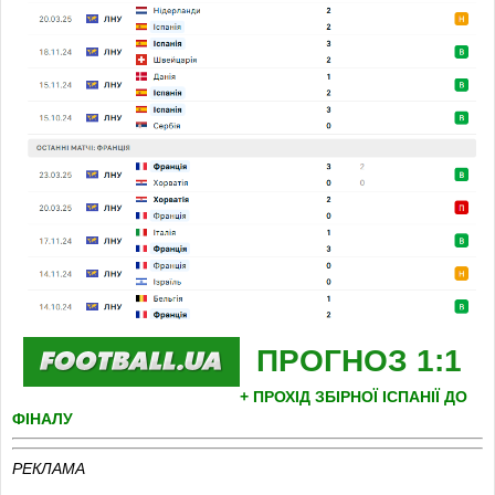
64
’
Шеркі
вийшов замість
Олісе
.
64
’
Дуе
поміняли на
Баркола
.
67
’
ГООООООООООООООООООООЛ! Субіменді закинув
на правий фланг для Порро, той у дотик перевів до
штрафного на Ямала, який у підкаті пробив у дальній.
70
’
Простріл Гюсто з правого флангу на кутовий перевів
Гюйсен.
72
’
Лукас Ернандес
вийшов замість
Ленгле
.
72
’
ШТАНГА!
Пас Шеркі на правий кут воротарського
Дембеле завершив ударом у ближню стійку.
ПРОГНОЗ 1:1
76
’
МБАППЕ!
Меріно привіз перед власним штрафним, але
+ ПРОХІД ЗБІРНОЇ ІСПАНІЇ ДО
суперник не пробив Сімона в лівий кут.
ФІНАЛУ
76
’
Коло Муані
вийшов замість
Дембеле
.
РЕКЛАМА