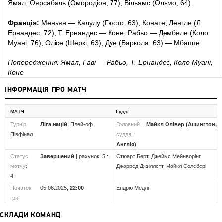
Ямал, Оярсабаль (Омородіон, 77), Вільямс (Ольмо, 64).
Франція:
Меньян — Калулу (Гюсто, 63), Конате, Ленгле (Л.
Ернандес, 72), Т. Ернандес — Коне, Рабьо — Дембеле (Коло
Муані, 76), Олісе (Шеркі, 63), Дуе (Баркола, 63) — Мбаппе.
Попередження: Ямал, Гаві — Рабьо,
Т. Ернандес,
Коло Муані,
Коне
ІНФОРМАЦІЯ ПРО МАТЧ
МАТЧ
Судді
Турнір:
Ліга націй
, Плей-оф.
Головний
Майкл Олівер (Ашингтон,
Півфінал
суддя:
Англія)
Статус
Завершений
| рахунок: 5 :
Стюарт Берт, Джеймс Мейнворінг,
матчу:
Джарред Джиллетт, Майкл Солсбері
4
Початок
05.06.2025,
22:00
Ендрю Медлі
гри:
СКЛАДИ КОМАНД