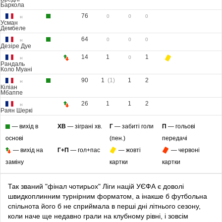
Баркола
76
0
0
0
н
Усман
Дембеле
64
0
0
0
н
Дезіре Дуе
14
1
1
0
н
Рандаль
Коло Муані
90
1
(1)
1
2
н
Кіліан
Мбаппе
26
1
1
2
н
Раян Шеркі
— вихід в
ХВ
— зіграні хв.
Г
— забиті голи
П
— гольові
основі
(пен.)
передачі
— вихід на
Г+П
— гол+пас
— жовті
— червоні
заміну
картки
картки
Так званий "фінал чотирьох" Ліги націй УЄФА є доволі
швидкоплинним турнірним форматом, а інакше б футбольна
спільнота його б не сприймала в перші дні літнього сезону,
коли наче ще недавно грали на клубному рівні, і зовсім