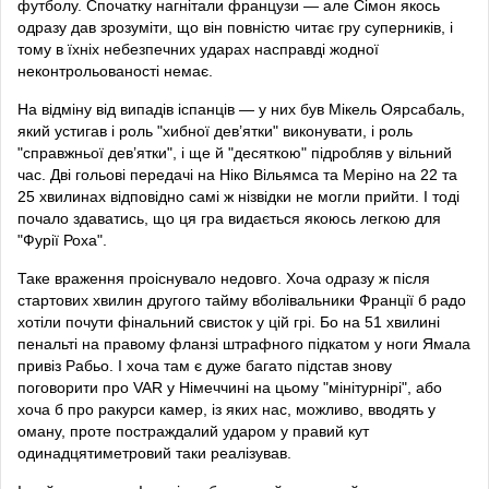
футболу. Спочатку нагнітали французи — але Сімон якось
одразу дав зрозуміти, що він повністю читає гру суперників, і
тому в їхніх небезпечних ударах насправді жодної
неконтрольованості немає.
На відміну від випадів іспанців — у них був Мікель Оярсабаль,
який устигав і роль "хибної дев’ятки" виконувати, і роль
"справжньої дев’ятки", і ще й "десяткою" підробляв у вільний
час. Дві гольові передачі на Ніко Вільямса та Меріно на 22 та
25 хвилинах відповідно самі ж нізвідки не могли прийти. І тоді
почало здаватись, що ця гра видається якоюсь легкою для
"Фурії Роха".
Таке враження проіснувало недовго. Хоча одразу ж після
стартових хвилин другого тайму вболівальники Франції б радо
хотіли почути фінальний свисток у цій грі. Бо на 51 хвилині
пенальті на правому фланзі штрафного підкатом у ноги Ямала
привіз Рабьо. І хоча там є дуже багато підстав знову
поговорити про VAR у Німеччині на цьому "мінітурнірі", або
хоча б про ракурси камер, із яких нас, можливо, вводять у
оману, проте постраждалий ударом у правий кут
одинадцятиметровий таки реалізував.