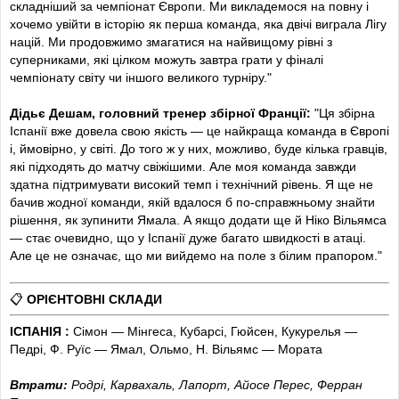
45
’
ДЕМБЕЛЕ!
У пів колі перед штрафним бив у правий кут,
складніший за чемпіонат Європи. Ми викладемося на повну і
але Сімон прочитав.
хочемо увійти в історію як перша команда, яка двічі виграла Лігу
націй. Ми продовжимо змагатися на найвищому рівні з
45
+2
’
Команди пішли на перерву. 2:0 у нашому матчі після
суперниками, які цілком можуть завтра грати у фіналі
завершення першої половини.
чемпіонату світу чи іншого великого турніру."
Нагадуємо що партнер онлайн трансляції матчу —
Дідьє Дешам, головний тренер збірної Франції:
"Ця збірна
ліцензійний букмекер
GGBET
. Широка лінія на понад 70
Іспанії вже довела свою якість — це найкраща команда в Європі
видів спорту дозволяє обирати тільки найкращі події.
і, ймовірно, у світі. До того ж у них, можливо, буде кілька гравців,
які підходять до матчу свіжішими. Але моя команда завжди
46
’
Другий тайм розпочато!
здатна підтримувати високий темп і технічний рівень. Я ще не
бачив жодної команди, якій вдалося б по-справжньому знайти
47
’
Простріл Калулу з правого флангу пролетів без
рішення, як зупинити Ямала. А якщо додати ще й Ніко Вільямса
завершення.
— стає очевидно, що у Іспанії дуже багато швидкості в атаці.
Але це не означає, що ми вийдемо на поле з білим прапором."
48
’
ТЕО!
Простріл із лівого флангу штрафного на дальній не
встиг завершити Дембеле.
📋
ОРІЄНТОВНІ СКЛАДИ
51
’
ПЕНАЛЬТІ!
Ніко зіграв до лівого флангу штрафного на
ІСПАНІЯ :
Сімон — Мінгеса, Кубарсі, Гюйсен, Кукурелья —
Ямала, якого збив підкатом
Рабьо
.
Педрі, Ф. Руїс — Ямал, Ольмо, Н. Вільямс — Мората
54
’
ГОООООООООООООООООООООООООЛ! Ямал із
Втрати:
Родрі, Карвахаль, Лапорт, Айосе Перес, Ферран
пенальті покотив у правий нижній кут.