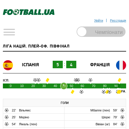
Увійти
Реєстрація
ЛІГА НАЦІЙ. ПЛЕЙ-ОФ. ПІВФІНАЛ
ІСПАНІЯ
5
4
ФРАНЦІЯ
ІСП.
0
10
20
30
40
50
60
70
80
90
ФРА.
ГОЛИ
22
’
Вільямс
Мбаппе (пен)
59
’
25
’
Меріно
Шеркі
79
’
54
’
Ямаль (пен)
Вівіан (аг)
84
’