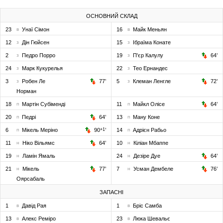
ОСНОВНИЙ СКЛАД
23
в
Унаї Сімон
16
в
Майк Меньян
12
з
Дін Гюйсен
15
з
Ібраїма Конате
2
з
Педро Порро
19
з
П'єр Калулу
64
’
24
з
Марк Кукурелья
22
з
Тео Ернандес
3
з
Робен Ле
77
’
5
з
Клеман Ленгле
72
’
Норман
18
п
Мартін Субіменді
11
п
Майкл Олісе
64
’
20
п
Педрі
64
’
13
п
Ману Коне
6
п
Мікель Меріно
90
+1
’
14
п
Адрієн Рабьо
11
н
Ніко Вільямс
64
’
10
н
Кіліан Мбаппе
19
н
Ламін Ямаль
24
н
Дезіре Дуе
64
’
21
н
Мікель
77
’
7
н
Усман Дембеле
76
’
Оярсабаль
ЗАПАСНІ
1
в
Давід Рая
1
в
Бріс Самба
13
в
Алекс Реміро
23
в
Люка Шевальє