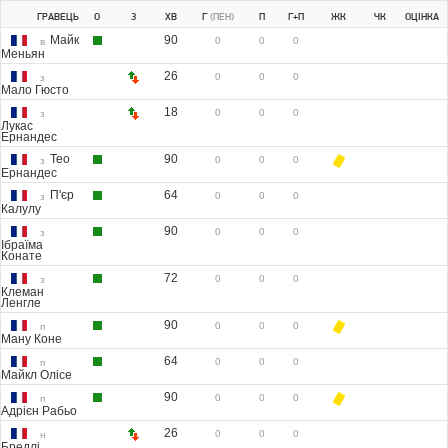
ГРАВЕЦЬ
О
З
ХВ
Г
(ПЕН)
П
Г+П
ЖК
ЧК
ОЦІНКА
Майк
90
0
0
0
в
Меньян
26
0
0
0
з
Мало Гюсто
18
0
0
0
з
Лукас
Ернандес
Тео
90
0
0
0
з
Ернандес
П'єр
64
0
0
0
з
Калулу
90
0
0
0
з
Ібраїма
Конате
72
0
0
0
з
Клеман
Ленгле
90
0
0
0
п
Ману Коне
64
0
0
0
п
Майкл Олісе
90
0
0
0
п
Адрієн Рабьо
26
0
0
0
н
Бредлі