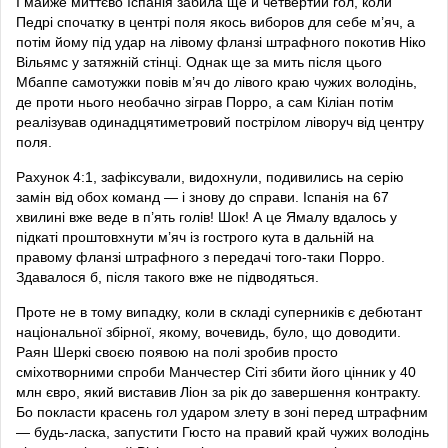
І майже миттєво Іспанія забила ще й четвертий гол, коли
Педрі спочатку в центрі поля якось виборов для себе м’яч, а
потім йому під удар на лівому фланзі штрафного покотив Ніко
Вільямс у затяжній стінці. Однак ще за мить після цього
Мбаппе самотужки повів м’яч до лівого краю чужих володінь,
де проти нього необачно зіграв Порро, а сам Кіліан потім
реалізував одинадцятиметровий пострілом ліворуч від центру
поля.
Рахунок 4:1, зафіксували, видохнули, подивились на серію
замін від обох команд — і знову до справи. Іспанія на 67
хвилині вже веде в п’ять голів! Шок! А це Ямалу вдалось у
підкаті проштовхнути м’яч із гострого кута в дальній на
правому фланзі штрафного з передачі того-таки Порро.
Здавалося б, після такого вже не підводяться.
Проте не в тому випадку, коли в складі суперників є дебютант
національної збірної, якому, вочевидь, було, що доводити.
Раян Шеркі своєю появою на полі зробив просто
сміхотворними спроби Манчестер Сіті збити його цінник у 40
млн євро, який виставив Ліон за рік до завершення контракту.
Бо покласти красень гол ударом злету в зоні перед штрафним
— будь-ласка, запустити Гюсто на правий край чужих володінь