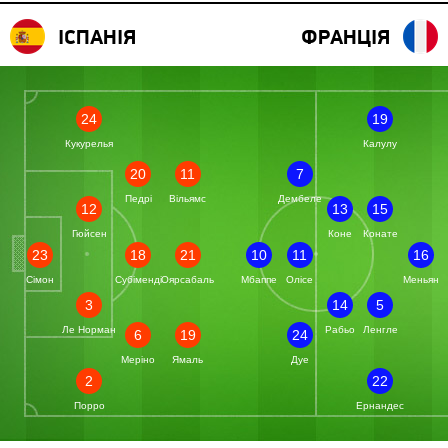
ІСПАНІЯ
ФРАНЦІЯ
24
19
Кукурелья
Калулу
20
11
7
Педрі
Вільямс
Дембеле
12
13
15
Гюйсен
Коне
Конате
23
18
21
10
11
16
Сімон
Субіменді
Оярсабаль
Мбаппе
Олісе
Меньян
3
14
5
Ле Норман
Рабьо
Ленгле
6
19
24
Меріно
Ямаль
Дуе
2
22
Порро
Ернандес