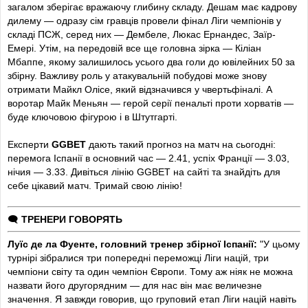
загалом зберігає вражаючу глибину складу. Дешам має кадрову
28
’
Не пустили Дуе до лівого флангу штрафного з м'ячем.
дилему — одразу сім гравців провели фінал Ліги чемпіонів у
складі ПСЖ, серед них — Дембеле, Люкас Ернандес, Заїр-
30
’
ДУЕ!
Сімон якось зреагував під собою на дальній удар
Емері. Утім, на передовій все ще головна зірка — Кіліан
Дуе з лівого флангу, який воротар не побачив.
Мбаппе, якому залишилось усього два голи до ювілейних 50 за
збірну. Важливу роль у атакувальній побудові може знову
31
’
МБАППЕ!
У центрі штрафного замикав простріл Дуе з
отримати Майкл Олісе, який відзначився у чвертьфіналі. А
лівого флангу, але рикошет від Гюйсена забрав Сімон.
воротар Майк Меньян — герой серії пенальті проти хорватів —
буде ключовою фігурою і в Штутгарті.
33
’
Ямал
підкатом ззаду на правому фланзі зрубав Дуе.
Експерти
GGBET
дають такий
прогноз
на матч
на сьогодні:
37
’
ДЕМБЕЛЕ!
Удар із правого флангу штрафного низом у
перемога Іспанії в основний час — 2.41, успіх Франції — 3.03,
дальній парирував Сімон.
нічия — 3.33. Дивіться лінію GGBET на сайті та знайдіть для
себе цікавий матч. Тримай свою лінію!
39
’
Простріл Ямала з правого флангу забрав Меньян.
42
’
Офсайд у Дембеле під час передачі на лівий фланг
🗨️
ТРЕНЕРИ ГОВОРЯТЬ
штрафного.
Луїс де ла Фуенте, головний тренер збірної Іспанії:
"У цьому
44
’
ОФСАЙД!
Ямал із розіграшу штрафного в глибині закинув
турнірі зібралися три попередні переможці Ліги націй, три
у офсайд на лівий фланг чужих володінь для Субіменді,
чемпіони світу та один чемпіон Європи. Тому аж ніяк не можна
який скинув під удар Гюсену.
назвати його другорядним — для нас він має величезне
значення. Я завжди говорив, що груповий етап Ліги націй навіть