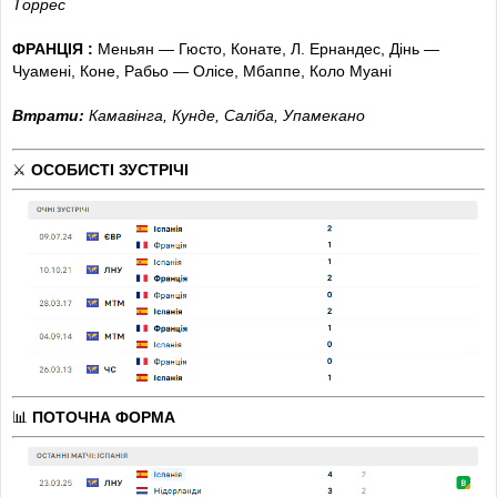
Торрес
56
’
ГООООООООООООООООООООЛ! Пас Ніко до лівого
ФРАНЦІЯ :
Меньян — Гюсто, Конате, Л. Ернандес, Дінь —
флангу штрафного Педрі завершив ударом повз
Чуамені, Коне, Рабьо — Олісе, Мбаппе, Коло Муані
Меньяна в дальній.
Втрати:
Камавінга, Кунде, Саліба, Упамекано
58
’
ПЕНАЛЬТІ!
Порро на правому фланзі штрафного
потягнув Мбаппе.
⚔️
ОСОБИСТІ ЗУСТРІЧІ
59
’
ГОООООООООООООООООООООООЛ! Мбаппе пробив
із пенальті в лівий кут.
61
’
Удар Ніко з лівого флангу штрафного блокували на
кутовий.
62
’
ДУЕ!
Закручений удар із лівого флангу штрафного
пролетів повз дальню стійку.
64
’
Руїс
замінив
Педрі.
📊
ПОТОЧНА ФОРМА
64
’
Ольмо
замінив
Ніко
.
64
’
Гюсто
грає замість
Калулу
.