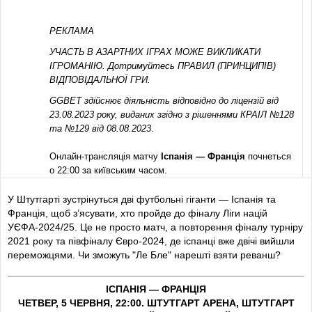
РЕКЛАМА
УЧАСТЬ В АЗАРТНИХ ІГРАХ МОЖЕ ВИКЛИКАТИ
ІГРОМАНІЮ. Дотримуйтесь ПРАВИЛ (ПРИНЦИПІВ)
ВІДПОВІДАЛЬНОЇ ГРИ.
GGBET здійснює діяльність відповідно до ліцензій від
23.08.2023 року, виданих згідно з рішеннями КРАІЛ №128
та №129 від 08.08.2023
.
Онлайн-трансляція матчу
Іспанія — Франція
почнеться
о 22:00 за київським часом.
Вітаємо, шановні любителі футболу.
Football.ua
У Штутгарті зустрінуться дві футбольні гіганти — Іспанія та
запрошує Вас на текстову онлайн-трансляцію
Франція, щоб з’ясувати, хто пройде до фіналу Ліги націй
півфінального поєдинку Ліги націй УЄФА, у якому беруть
УЄФА-2024/25. Це не просто матч, а повторення фіналу турніру
участь Іспанія та Франція.
2021 року та півфіналу Євро-2024, де іспанці вже двічі вийшли
переможцями. Чи зможуть "Ле Бле" нарешті взяти реванш?
Зустріч проходитиме на полі стадіону
Мерседес-Бенц-
Арена
у місті Штутгарт (Німеччина).
ІСПАНІЯ — ФРАНЦІЯ
ЧЕТВЕР, 5 ЧЕРВНЯ, 22:00. ШТУТГАРТ АРЕНА, ШТУТГАРТ
Майкл Олівер (Ашингтон, Англія)
— головний арбітр