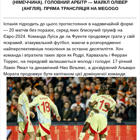
(НІМЕЧЧИНА). ГОЛОВНИЙ АРБІТР — МАЙКЛ ОЛІВЕР
сьогоднішнього матчу.
(АНГЛІЯ). ПРЯМА ТРАНСЛЯЦІЯ НА MEGOGO
Стали відомі стартові склади команд:
Іспанія підходить до цього протистояння в надзвичайній формі
— 20 матчів без поразок, серед яких блискучий тріумф на
Іспанія:
Сімон — Порро, Ле Норман, Гюйсен, Кукурелья
Євро-2024. Команда Луїса де ла Фуенте продовжує грати у свій
— Меріно, Субіменді, Педрі — Ямал, Оярсабаль,
яскравий, атакувальний футбол, маючи в розпорядженні
Вільямс.
найперспективніше покоління за останнє десятиліття. Хоч
Запасні:
Рая, Реміро, Кубарсі, Вівіан, Мората, Руїс, Гаві,
команда і втратила таких зірок як Родрі, Карвахаль і Ферран
Ольмо, Мінгеса, Піно, Баена, Грімальдо, Іско, Фермін,
Торрес, на передовій залишаються молоді і голодні: 17-річний
Омородіон.
Ламін Ямал та динамічний Ніко Вільямс, а досвідчений Альваро
Мората продовжує бути капітаном цієї домінуючої команди.
Франція:
Меньян — Калулу, Конате, Ленгле, Т. Ернандес
— Коне, Рабьо — Дембеле, Олісе, Дуе — Мбаппе.
Запасні:
Самба, Шевальє, Павар, Дінь, Баде, Гендузі,
Чуамені, Коло Муані, Гюсто, Заїр-Емері, Баркола, Л.
Ернандес, Шеркі.
1
’
Пролунав стартовий свисток арбітра. Матч
розпочався!
1
’
Іспанія тримає м'яч на початку гри.