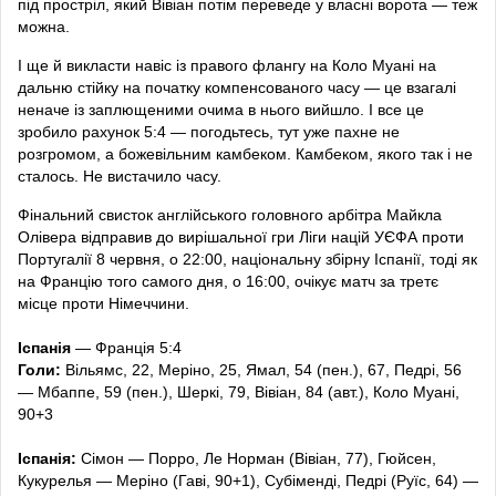
під простріл, який Вівіан потім переведе у власні ворота — теж
можна.
І ще й викласти навіс із правого флангу на Коло Муані на
дальню стійку на початку компенсованого часу — це взагалі
неначе із заплющеними очима в нього вийшло. І все це
зробило рахунок 5:4 — погодьтесь, тут уже пахне не
розгромом, а божевільним камбеком. Камбеком, якого так і не
сталось. Не вистачило часу.
Фінальний свисток англійського головного арбітра Майкла
Олівера відправив до вирішальної гри Ліги націй УЄФА проти
Португалії 8 червня, о 22:00, національну збірну Іспанії, тоді як
на Францію того самого дня, о 16:00, очікує матч за третє
місце проти Німеччини.
Іспанія
— Франція 5:4
Голи:
Вільямс, 22, Меріно, 25, Ямал, 54 (пен.), 67, Педрі, 56
— Мбаппе, 59 (пен.), Шеркі, 79, Вівіан, 84 (авт.), Коло Муані,
90+3
Іспанія:
Сімон — Порро, Ле Норман (Вівіан, 77), Гюйсен,
Кукурелья — Меріно (Гаві, 90+1), Субіменді, Педрі (Руїс, 64) —