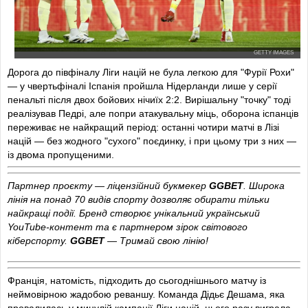
1
’
Коне наступив на ногу Меріно в центрі поля.
3
’
Кукурелью "люблять" у Штутгарті.
GETTY IMAGES
5
’
Удар Ямала на правому куті воротарського в метушні
Дорога до півфіналу Ліги націй не була легкою для "Фурії Рохи"
блокували на кутовий.
— у чвертьфіналі Іспанія пройшла Нідерланди лише у серії
пенальті після двох бойових нічиїх 2:2. Вирішальну "точку" тоді
6
’
МБАППЕ!
Дембеле забрав м'яч у Меріно на чужій
реалізував Педрі, але попри атакувальну міць, оборона іспанців
половині, після чого запустив Мбаппе на правий фланг
переживає не найкращий період: останні чотири матчі в Лізі
штрафного, але простріл того на Олісе прочитав Сімон.
націй — без жодного "сухого" поєдинку, і при цьому три з них —
із двома пропущеними.
7
’
Удар Ніко з лівого флангу штрафного прилетів до рук
Меньяну.
Партнер проєкту — ліцензійний букмекер
GGBET
. Широка
9
’
Олівер сьогодні точно буде часто в полі уваги.
лінія на понад 70 видів спорту дозволяє обирати тільки
найкращі події. Бренд створює унікальний український
11
’
Удар Олісе з правого флангу штрафного Гюйсен блокував
YouTube-контент та є партнером зірок світового
на кутовий.
кіберспорту.
GGBET
— Тримай свою лінію!
12
’
ПОПЕРЕЧИНА!
Рабьо пропустив пас із розіграшу
Франція, натомість, підходить до сьогоднішнього матчу із
кутового з правого флангу під удар Тео в центрі
неймовірною жадобою реваншу. Команда Дідьє Дешама, яка
штрафного, але той вгатив у верхній каркас.