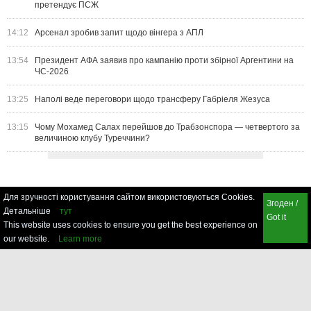
претендує ПСЖ
14:12
Арсенал зробив запит щодо вінгера з АПЛ
13:54
Президент АФА заявив про кампанію проти збірної Аргентини на
ЧС-2026
13:25
Наполі веде переговори щодо трансферу Габріеля Жезуса
13:15
Чому Мохамед Салах перейшов до Трабзонспора — четвертого за
величиною клубу Туреччини?
Для зручності користування сайтом використовуються Cookies.
Згоден /
Детальніше
тут
Got it
This website uses cookies to ensure you get the best experience on
our website.
Learn more