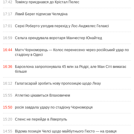
17:42
Томіясу приєднався до Крістал Пелес
17:17
Лівий Берег підписав Челядіна
17:01
Серхі Роберто узгодив перехід у Лос-Анджелес Гелаксі
16:59
Сельта орендувала воротаря Манчестер Юнайтед
16:44
Матч Чорноморець — Колос перенесено через російський удар по
стадіону в Одесі
16:36
Барселона запропонувала 45 млн за Родрі, але Ман Сіті вимагає
більше
16:12
Галатасарай зробить нову пропозицію щодо Леау
15:55
Атлетіко цікавиться Влаховичем
15:50
росія завдала удару по стадіону Чорноморця
15:20
Спенс не перейде в Ліверпуль
14:55
Відома позиція Челсі щодо майбутнього Гюсто — на гравця