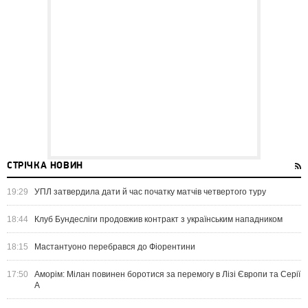
СТРІЧКА НОВИН
19:29
УПЛ затвердила дати й час початку матчів четвертого туру
18:44
Клуб Бундесліги продовжив контракт з українським нападником
18:15
Мастантуоно перебрався до Фіорентини
17:50
Аморім: Мілан повинен боротися за перемогу в Лізі Європи та Серії
А