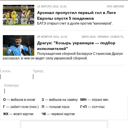
14 ЛЮТОГО 2019, 21:01
ЛІГА ЄВРОПИ
Арсенал пропустил первый гол в Лиге
Европы спустя 5 поединков
БАТЭ открыл счет в дуэли против "канониров".
08 ЖОВТНЯ 2014, 14:24
ЕВРО-2016. УКРАИНА. НОВОСТЬ
Драгун: "Козырь украинцев — подбор
исполнителей"
Полузащитник сборной Беларуси Станислав Драгун
рассказал, в чем он видит силу украинской сборной.
Сезон:
Турнір:
Команда:
O
— вийшов в онові
З
— вийшов на заміну
МІН
— зіграні мін.
Г
— забиті голи (пен.)
П
— гольові паси
Г+П
— гол+пас
ЖК
— жовті картки
ЧК
— червоні картки