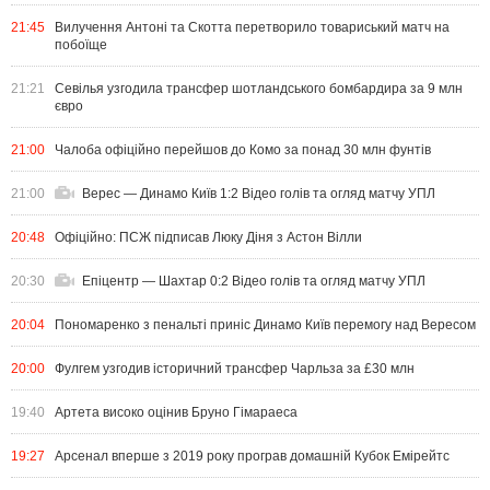
21:45
Вилучення Антоні та Скотта перетворило товариський матч на
побоїще
21:21
Севілья узгодила трансфер шотландського бомбардира за 9 млн
євро
21:00
Чалоба офіційно перейшов до Комо за понад 30 млн фунтів
21:00
Верес — Динамо Київ 1:2 Відео голів та огляд матчу УПЛ
20:48
Офіційно: ПСЖ підписав Люку Діня з Астон Вілли
20:30
Епіцентр — Шахтар 0:2 Відео голів та огляд матчу УПЛ
20:04
Пономаренко з пенальті приніс Динамо Київ перемогу над Вересом
20:00
Фулгем узгодив історичний трансфер Чарльза за £30 млн
19:40
Артета високо оцінив Бруно Гімараеса
19:27
Арсенал вперше з 2019 року програв домашній Кубок Емірейтс