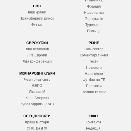
Німеччина
СВІТ
Франція
Інші країни
Нідерланди
Трансферний ринок
Португалія
Футзал
Туреччина
Польща
ЄВРОКУБКИ
РІЗНЕ
Ліга чемпіонів
Фан-сектор
Ліга Європ
и
Коментарі тижня
Ліга конференцій
Тести
Подкасти
МІЖНАРОДНІ КУБКИ
Наші відео
Чемпіонат світу
Футбол на ТБ
ЄВРО
Прогнози
Ліга націй
Новини казино
Копа Америка
Кубок Африки (КАН)
СПЕЦПРОЄКТИ
ІНФО
Кращі в історії
Контакти
УПЛ. Best XІ
Редакція