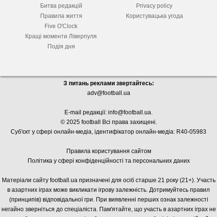
Битва редакцій
Privacy policy
Правила життя
Користувацька угода
Five O'Clock
Кращі моменти Ліверпуля
Подія дня
З питань реклами звертайтесь:
adv@football.ua
E-mail редакції:
info@football.ua
.
© 2025 football Всі права захищені.
Суб'єкт у сфері онлайн-медіа, і
дентифікатор онлайн-медіа: R40-05983
Правила користування сайтом
Політика у сфері конфіденційності та персональних даних
Матеріали сайту football.ua призначені для осіб старше 21 року (21+). Участь
в азартних іграх може викликати ігрову залежність. Дотримуйтесь правил
(принципів) відповідальної гри. При виявленні перших ознак залежності
негайно зверніться до спеціаліста. Пам'ятайте, що участь в азартних іграх не