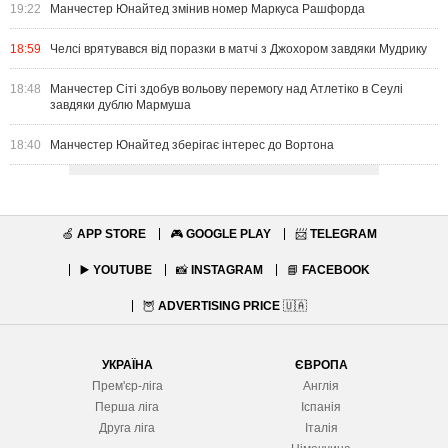
19:22
Манчестер Юнайтед змінив номер Маркуса Рашфорда
18:59
Челсі врятувався від поразки в матчі з Джохором завдяки Мудрику
18:48
Манчестер Сіті здобув вольову перемогу над Атлетіко в Сеулі
завдяки дублю Мармуша
18:40
Манчестер Юнайтед зберігає інтерес до Вортона
🍏
APP STORE
🎮
GOOGLE PLAY
📨
TELEGRAM
▶️
YOUTUBE
📸
INSTAGRAM
📘
FACEBOOK
🦉
ADVERTISING PRICE
🇺🇦
УКРАЇНА
ЄВРОПА
Прем'єр-ліга
Англія
Перша ліга
Іспанія
Друга ліга
Італія