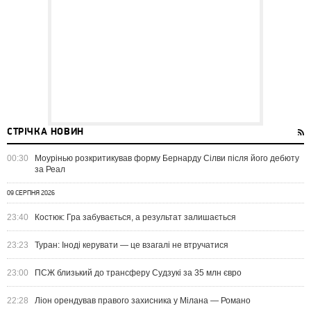
СТРІЧКА НОВИН
00:30
Моурінью розкритикував форму Бернарду Сілви після його дебюту
за Реал
09 СЕРПНЯ 2026
23:40
Костюк: Гра забувається, а результат залишається
23:23
Туран: Іноді керувати — це взагалі не втручатися
23:00
ПСЖ близький до трансферу Судзукі за 35 млн євро
22:28
Ліон орендував правого захисника у Мілана — Романо