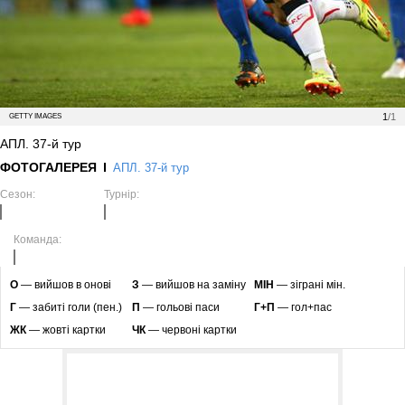
1
/1
GETTY IMAGES
АПЛ. 37-й тур
ФОТОГАЛЕРЕЯ
АПЛ. 37-й тур
Сезон:
Турнір:
Команда:
O
— вийшов в онові
З
— вийшов на заміну
МІН
— зіграні мін.
Г
— забиті голи (пен.)
П
— гольові паси
Г+П
— гол+пас
ЖК
— жовті картки
ЧК
— червоні картки