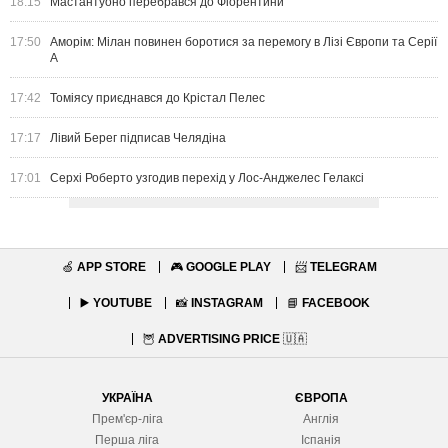
18:15
Мастантуоно перебрався до Фіорентини
17:50
Аморім: Мілан повинен боротися за перемогу в Лізі Європи та Серії
А
17:42
Томіясу приєднався до Крістал Пелес
17:17
Лівий Берег підписав Челядіна
17:01
Серхі Роберто узгодив перехід у Лос-Анджелес Гелаксі
🍏
APP STORE
🎮
GOOGLE PLAY
📨
TELEGRAM
▶️
YOUTUBE
📸
INSTAGRAM
📘
FACEBOOK
🦉
ADVERTISING PRICE
🇺🇦
УКРАЇНА
ЄВРОПА
Прем'єр-ліга
Англія
Перша ліга
Іспанія