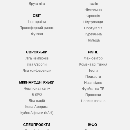
Друга ліга
Італія
Німеччина
СВІТ
Франція
Інші країни
Нідерланди
Трансферний ринок
Португалія
Футзал
Туреччина
Польща
ЄВРОКУБКИ
РІЗНЕ
Ліга чемпіонів
Фан-сектор
Ліга Європ
и
Коментарі тижня
Ліга конференцій
Тести
Подкасти
МІЖНАРОДНІ КУБКИ
Наші відео
Чемпіонат світу
Футбол на ТБ
ЄВРО
Прогнози
Ліга націй
Новини казино
Копа Америка
Кубок Африки (КАН)
СПЕЦПРОЄКТИ
ІНФО