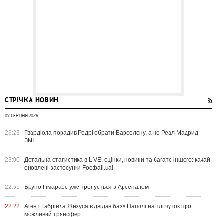
СТРІЧКА НОВИН
07 СЕРПНЯ 2026
23:23
Гвардіола порадив Родрі обрати Барселону, а не Реал Мадрид —
ЗМІ
23:00
Детальна статистика в LIVE, оцінки, новини та багато іншого: качай
оновлені застосунки Football.ua!
22:55
Бруно Гімараес уже тренується з Арсеналом
22:22
Агент Габріела Жезуса відвідав базу Наполі на тлі чуток про
можливий трансфер