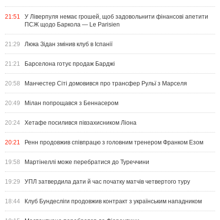
21:51
У Ліверпуля немає грошей, щоб задовольнити фінансові апетити
ПСЖ щодо Баркола — Le Parisien
21:29
Люка Зідан змінив клуб в Іспанії
21:21
Барселона готує продаж Барджі
20:58
Манчестер Сіті домовився про трансфер Рульї з Марселя
20:49
Мілан попрощався з Беннасером
20:24
Хетафе посилився півзахисником Ліона
20:21
Ренн продовжив співпрацю з головним тренером Франком Езом
19:58
Мартінеллі може перебратися до Туреччини
19:29
УПЛ затвердила дати й час початку матчів четвертого туру
18:44
Клуб Бундесліги продовжив контракт з українським нападником