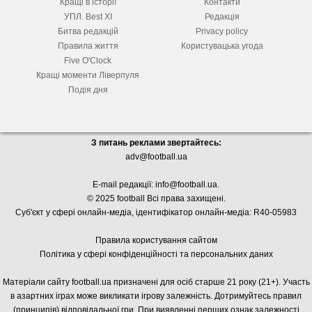
Кращі в історії
Контакти
УПЛ. Best XІ
Редакція
Битва редакцій
Privacy policy
Правила життя
Користувацька угода
Five O'Clock
Кращі моменти Ліверпуля
Подія дня
З питань реклами звертайтесь:
adv@football.ua
E-mail редакції:
info@football.ua
.
© 2025 football Всі права захищені.
Суб'єкт у сфері онлайн-медіа, і
дентифікатор онлайн-медіа: R40-05983
Правила користування сайтом
Політика у сфері конфіденційності та персональних даних
Матеріали сайту football.ua призначені для осіб старше 21 року (21+). Участь
в азартних іграх може викликати ігрову залежність. Дотримуйтесь правил
(принципів) відповідальної гри. При виявленні перших ознак залежності