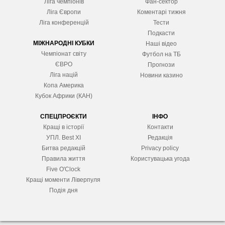
Ліга чемпіонів
Фан-сектор
Ліга Європ
и
Коментарі тижня
Ліга конференцій
Тести
Подкасти
МІЖНАРОДНІ КУБКИ
Наші відео
Чемпіонат світу
Футбол на ТБ
ЄВРО
Прогнози
Ліга націй
Новини казино
Копа Америка
Кубок Африки (КАН)
СПЕЦПРОЄКТИ
ІНФО
Кращі в історії
Контакти
УПЛ. Best XІ
Редакція
Битва редакцій
Privacy policy
Правила життя
Користувацька угода
Five O'Clock
Кращі моменти Ліверпуля
Подія дня