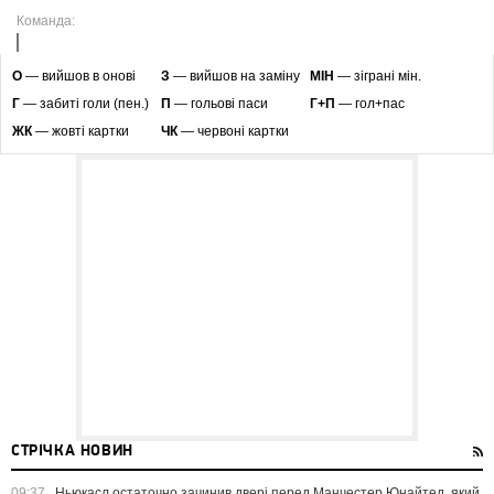
Команда:
O
— вийшов в онові
З
— вийшов на заміну
МІН
— зіграні мін.
Г
— забиті голи (пен.)
П
— гольові паси
Г+П
— гол+пас
ЖК
— жовті картки
ЧК
— червоні картки
СТРІЧКА НОВИН
09:37
Ньюкасл остаточно зачинив двері перед Манчестер Юнайтед, який