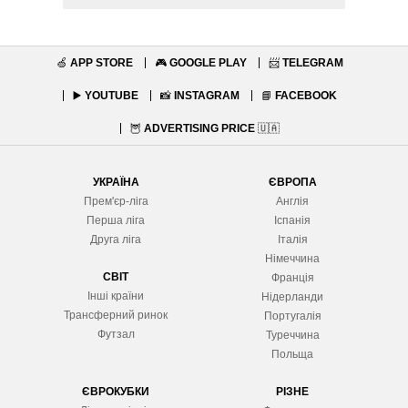
🍏
APP STORE
🎮
GOOGLE PLAY
📨
TELEGRAM
▶️
YOUTUBE
📸
INSTAGRAM
📘
FACEBOOK
🦉
ADVERTISING PRICE
🇺🇦
УКРАЇНА
ЄВРОПА
Прем'єр-ліга
Англія
Перша ліга
Іспанія
Друга ліга
Італія
Німеччина
СВІТ
Франція
Інші країни
Нідерланди
Трансферний ринок
Португалія
Футзал
Туреччина
Польща
ЄВРОКУБКИ
РІЗНЕ