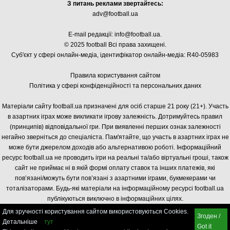
З питань реклами звертайтесь:
adv@football.ua
E-mail редакції:
info@football.ua
.
© 2025 football Всі права захищені.
Суб'єкт у сфері онлайн-медіа, і
дентифікатор онлайн-медіа: R40-05983
Правила користування сайтом
Політика у сфері конфіденційності та персональних даних
Матеріали сайту football.ua призначені для осіб старше 21 року (21+). Участь
в азартних іграх може викликати ігрову залежність. Дотримуйтесь правил
(принципів) відповідальної гри. При виявленні перших ознак залежності
негайно зверніться до спеціаліста. Пам'ятайте, що участь в азартних іграх не
може бути джерелом доходів або альтернативою роботі. Інформаційний
ресурс football.ua не проводить ігри на реальні та/або віртуальні гроші, також
сайт не приймає ні в якій формі оплату ставок та інших платежів, які
пов’язані/можуть бути пов’язані з азартними іграми, букмекерами чи
тоталізаторами. Будь-які матеріали на інформаційному ресурсі football.ua
публікуються виключно в інформаційних цілях.
Для зручності користування сайтом використовуються Cookies.
Згоден /
Детальніше
тут
Got it