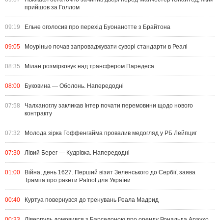
прийшов за Голлом
09:19
Ельче оголосив про перехід Буонанотте з Брайтона
09:05
Моурінью почав запроваджувати суворі стандарти в Реалі
08:35
Мілан розмірковує над трансфером Паредеса
08:00
Буковина — Оболонь. Напередодні
07:58
Чалханоглу закликав Інтер почати перемовини щодо нового
контракту
07:32
Молода зірка Гоффенгайма провалив медогляд у РБ Лейпциг
07:30
Лівий Берег — Кудрівка. Напередодні
01:00
Війна, день 1627. Перший візит Зеленського до Сербії, заява
Трампа про ракети Patriot для України
00:40
Куртуа повернувся до тренувань Реала Мадрид
00:33
Ліверпуль домовився з Барселоною про оренду Рональда Араухо