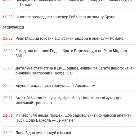
— Романо
00:20
Ньюкасл розглядає трансфер Гейб’єрга на заміну Бруно
07 СЕРПНЯ 2026
23:53
Реал Мадрид готовий відпустити Ендріка в оренду — Романо
23:23
Гвардіола порадив Родрі обрати Барселону, а не Реал Мадрид —
ЗМІ
23:00
Детальна статистика в LIVE, оцінки, новини та багато іншого: качай
оновлені застосунки Football.ua!
22:55
Бруно Гімараес уже тренується з Арсеналом
22:22
Агент Габріела Жезуса відвідав базу Наполі на тлі чуток про
можливий трансфер
21:51
У Ліверпуля немає грошей, щоб задовольнити фінансові апетити
ПСЖ щодо Баркола — Le Parisien
21:29
Люка Зідан змінив клуб в Іспанії