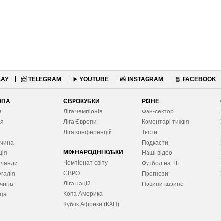
LAY
📨
TELEGRAM
▶️
YOUTUBE
📸
INSTAGRAM
📘
FACEBOOK
ОПА
ЄВРОКУБКИ
РІЗНЕ
я
Ліга чемпіонів
Фан-сектор
ія
Ліга Європ
и
Коментарі тижня
я
Ліга конференцій
Тести
ччина
Подкасти
МІЖНАРОДНІ КУБКИ
ція
Наші відео
Чемпіонат світу
рланди
Футбол на ТБ
ЄВРО
галія
Прогнози
Ліга націй
ччина
Новини казино
Копа Америка
ща
Кубок Африки (КАН)