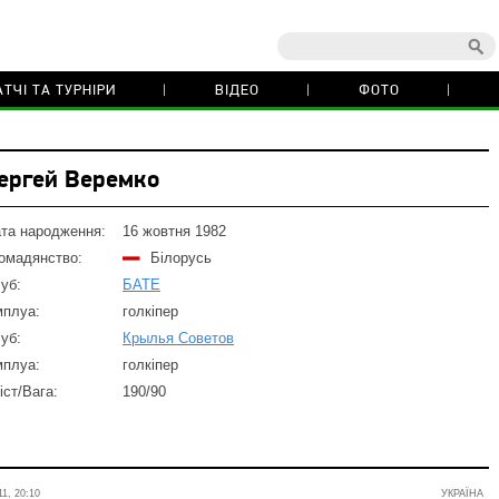
ТЧІ ТА ТУРНІРИ
ВІДЕО
ФОТО
ергей Веремко
та народження:
16 жовтня 1982
омадянство:
Білорусь
уб:
БАТЕ
плуа:
голкіпер
уб:
Крылья Советов
плуа:
голкіпер
іст/Вага:
190/90
1, 20:10
УКРАЇНА