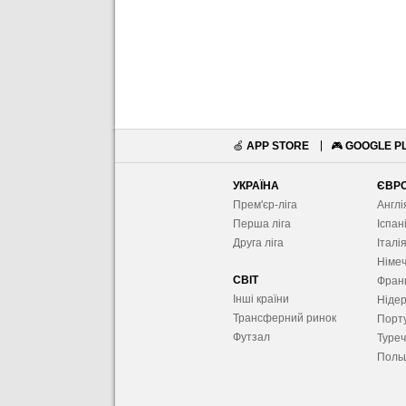
🍏
APP STORE
🎮
GOOGLE P
УКРАЇНА
ЄВР
Прем'єр-ліга
Англі
Перша ліга
Іспан
Друга ліга
Італі
Німе
СВІТ
Фран
Інші країни
Ніде
Трансферний ринок
Порту
Футзал
Туре
Поль