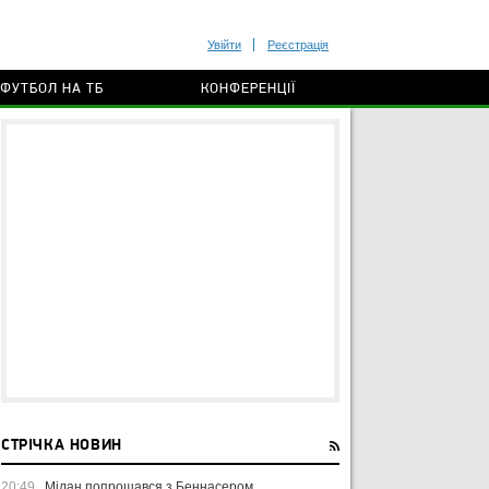
Увійти
Реєстрація
ФУТБОЛ НА ТБ
КОНФЕРЕНЦІЇ
СТРІЧКА НОВИН
20:49
Мілан попрощався з Беннасером