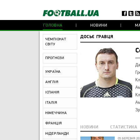
ГОЛОВНА
НОВИНИ
МА
ДОСЬЄ ГРАВЦЯ
ЧЕМПІОНАТ
СВІТУ
С
ПРОГНОЗИ
Да
УКРАЇНА
Гр
Кл
АНГЛІЯ
Ам
ІСПАНІЯ
Кл
Ам
ІТАЛІЯ
Зр
НІМЕЧЧИНА
ФРАНЦІЯ
НОВИНИ
СТАТИСТИКА
НІДЕРЛАНДИ
05 БЕРЕЗНЯ 201