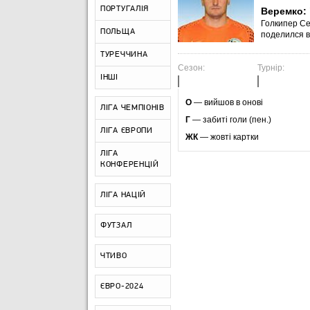
ПОРТУГАЛІЯ
Веремко:
Голкипер Се
ПОЛЬЩА
поделился в
ТУРЕЧЧИНА
Сезон:
Турнір:
ІНШІ
O
— вийшов в онові
ЛІГА ЧЕМПІОНІВ
Г
— забиті голи (пен.)
ЛІГА ЄВРОПИ
ЖК
— жовті картки
ЛІГА
КОНФЕРЕНЦІЙ
ЛІГА НАЦІЙ
ФУТЗАЛ
ЧТИВО
ЄВРО-2024