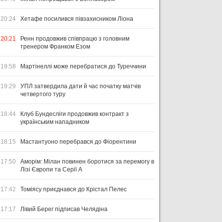
20:24
Хетафе посилився півзахисником Ліона
20:21
Ренн продовжив співпрацю з головним
тренером Франком Езом
19:58
Мартінеллі може перебратися до Туреччини
19:29
УПЛ затвердила дати й час початку матчів
четвертого туру
18:44
Клуб Бундесліги продовжив контракт з
українським нападником
18:15
Мастантуоно перебрався до Фіорентини
17:50
Аморім: Мілан повинен боротися за перемогу в
Лізі Європи та Серії А
17:42
Томіясу приєднався до Крістал Пелес
17:17
Лівий Берег підписав Челядіна