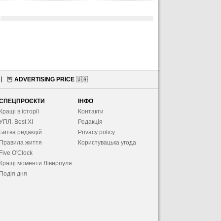
🦉
ADVERTISING PRICE
🇺🇦
СПЕЦПРОЄКТИ
ІНФО
Кращі в історії
Контакти
УПЛ. Best XІ
Редакція
Битва редакцій
Privacy policy
Правила життя
Користувацька угода
Five O'Clock
Кращі моменти Ліверпуля
Подія дня