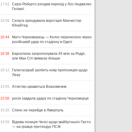
17:01
Серхі Роберто узгодив перехід у Лос-Анджелес
Гелаксі
16:59
Сельта орендувала воротаря Манчестер
Юнайтед
16:44
Матч Чорноморець — Колос перенесено через
російський удар по стадіону в Одесі
16:36
Барселона запропонувала 45 млн за Родрі,
але Ман Сіті вимагає більше
16:12
Галатасарай зробить нову пропозицію щодо
Леау
15:55
Атлетіко цікавиться Влаховичем
15:50
росія завдала удару по стадіону Чорноморця
15:20
Спенс не перейде в Ліверпуль
14:55
Відома позиція Челсі щодо майбутнього Гюсто
— на гравця претендує ПСЖ