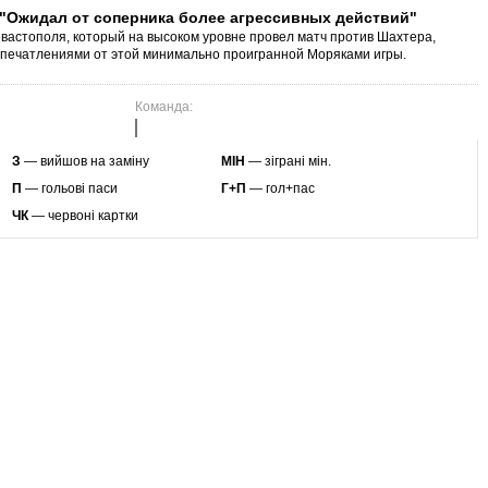
 "Ожидал от соперника более агрессивных действий"
вастополя, который на высоком уровне провел матч против Шахтера,
печатлениями от этой минимально проигранной Моряками игры.
Команда:
З
— вийшов на заміну
МІН
— зіграні мін.
П
— гольові паси
Г+П
— гол+пас
ЧК
— червоні картки