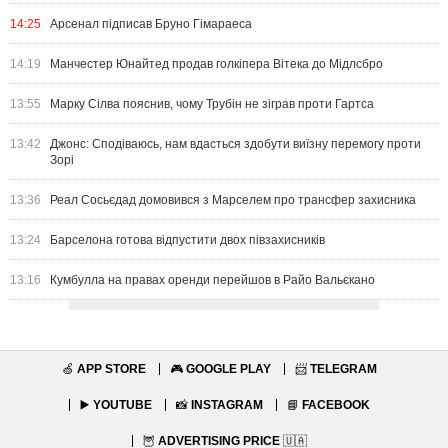
14:25
Арсенал підписав Бруно Гімараеса
14:19
Манчестер Юнайтед продав голкіпера Вітека до Мідлсбро
13:55
Марку Сілва пояснив, чому Трубін не зіграв проти Гартса
13:42
Джонс: Сподіваюсь, нам вдасться здобути виїзну перемогу проти
Зорі
13:36
Реал Сосьєдад домовився з Марселем про трансфер захисника
13:24
Барселона готова відпустити двох півзахисників
13:16
Кумбулла на правах оренди перейшов в Райо Вальєкано
🍏
APP STORE
🎮
GOOGLE PLAY
📨
TELEGRAM
▶️
YOUTUBE
📸
INSTAGRAM
📘
FACEBOOK
🦉
ADVERTISING PRICE
🇺🇦