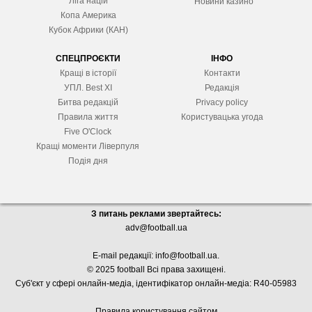
Ліга націй
Новини казино
Копа Америка
Кубок Африки (КАН)
СПЕЦПРОЄКТИ
ІНФО
Кращі в історії
Контакти
УПЛ. Best XІ
Редакція
Битва редакцій
Privacy policy
Правила життя
Користувацька угода
Five O'Clock
Кращі моменти Ліверпуля
Подія дня
З питань реклами звертайтесь:
adv@football.ua
E-mail редакції:
info@football.ua
.
© 2025 football Всі права захищені.
Суб'єкт у сфері онлайн-медіа, і
дентифікатор онлайн-медіа: R40-05983
Правила користування сайтом