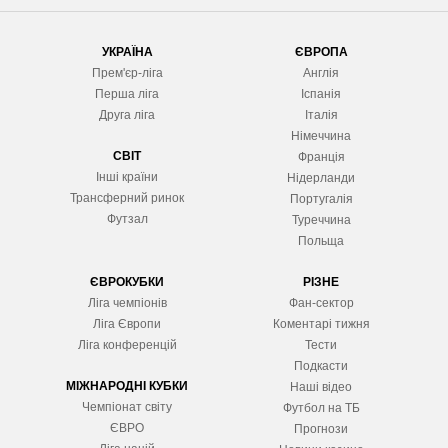
УКРАЇНА
ЄВРОПА
Прем'єр-ліга
Англія
Перша ліга
Іспанія
Друга ліга
Італія
Німеччина
СВІТ
Франція
Інші країни
Нідерланди
Трансферний ринок
Португалія
Футзал
Туреччина
Польща
ЄВРОКУБКИ
РІЗНЕ
Ліга чемпіонів
Фан-сектор
Ліга Європ
и
Коментарі тижня
Ліга конференцій
Тести
Подкасти
МІЖНАРОДНІ КУБКИ
Наші відео
Чемпіонат світу
Футбол на ТБ
ЄВРО
Прогнози