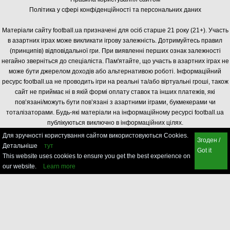
Політика у сфері конфіденційності та персональних даних
Матеріали сайту football.ua призначені для осіб старше 21 року (21+). Участь
в азартних іграх може викликати ігрову залежність. Дотримуйтесь правил
(принципів) відповідальної гри. При виявленні перших ознак залежності
негайно зверніться до спеціаліста. Пам'ятайте, що участь в азартних іграх не
може бути джерелом доходів або альтернативою роботі. Інформаційний
ресурс football.ua не проводить ігри на реальні та/або віртуальні гроші, також
сайт не приймає ні в якій формі оплату ставок та інших платежів, які
пов’язані/можуть бути пов’язані з азартними іграми, букмекерами чи
тоталізаторами. Будь-які матеріали на інформаційному ресурсі football.ua
публікуються виключно в інформаційних цілях.
Для зручності користування сайтом використовуються Cookies.
Згоден /
Детальніше
тут
Got it
This website uses cookies to ensure you get the best experience on
our website.
Learn more