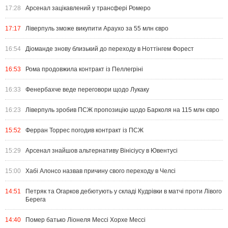
17:28
Арсенал зацікавлений у трансфері Ромеро
17:17
Ліверпуль зможе викупити Араухо за 55 млн євро
16:54
Діоманде знову близький до переходу в Ноттінгем Форест
16:53
Рома продовжила контракт із Пеллегріні
16:33
Фенербахче веде переговори щодо Лукаку
16:23
Ліверпуль зробив ПСЖ пропозицію щодо Барколя на 115 млн євро
15:52
Ферран Торрес погодив контракт із ПСЖ
15:29
Арсенал знайшов альтернативу Вінісіусу в Ювентусі
15:00
Хабі Алонсо назвав причину свого переходу в Челсі
14:51
Петряк та Огарков дебютують у складі Кудрівки в матчі проти Лівого
Берега
14:40
Помер батько Ліонеля Мессі Хорхе Мессі