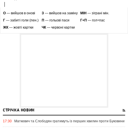
O
— вийшов в онові
З
— вийшов на заміну
МІН
— зіграні мін.
Г
— забиті голи (пен.)
П
— гольові паси
Г+П
— гол+пас
ЖК
— жовті картки
ЧК
— червоні картки
СТРІЧКА НОВИН
17:30
Маткевич та Слободян гратимуть із перших хвилин проти Буковини