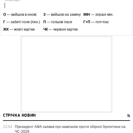
O
— вийшов в онові
З
— вийшов на заміну
МІН
— зіграні мін.
Г
— забиті голи (пен.)
П
— гольові паси
Г+П
— гол+пас
ЖК
— жовті картки
ЧК
— червоні картки
СТРІЧКА НОВИН
13:54
Президент АФА заявив про кампанію проти збірної Аргентини на
ЧС-2026