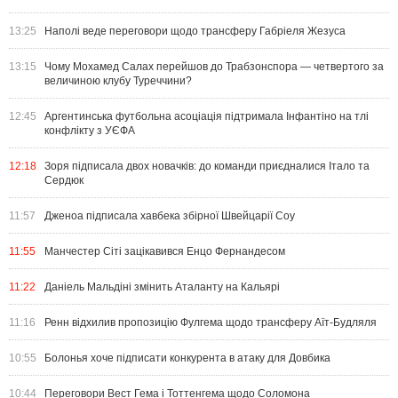
13:25
Наполі веде переговори щодо трансферу Габріеля Жезуса
13:15
Чому Мохамед Салах перейшов до Трабзонспора — четвертого за
величиною клубу Туреччини?
12:45
Аргентинська футбольна асоціація підтримала Інфантіно на тлі
конфлікту з УЄФА
12:18
Зоря підписала двох новачків: до команди приєдналися Італо та
Сердюк
11:57
Дженоа підписала хавбека збірної Швейцарії Соу
11:55
Манчестер Сіті зацікавився Енцо Фернандесом
11:22
Даніель Мальдіні змінить Аталанту на Кальярі
11:16
Ренн відхилив пропозицію Фулгема щодо трансферу Аїт-Будляля
10:55
Болонья хоче підписати конкурента в атаку для Довбика
10:44
Переговори Вест Гема і Тоттенгема щодо Соломона