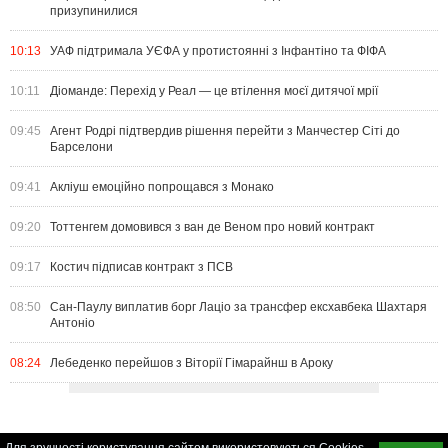
призупинилися
10:13
УАФ підтримала УЄФА у протистоянні з Інфантіно та ФІФА
10:11
Діоманде: Перехід у Реал — це втілення моєї дитячої мрії
09:45
Агент Родрі підтвердив рішення перейти з Манчестер Сіті до
Барселони
09:41
Акліуш емоційно попрощався з Монако
09:20
Тоттенгем домовився з ван де Веном про новий контракт
09:17
Костич підписав контракт з ПСВ
08:50
Сан-Паулу виплатив борг Лаціо за трансфер ексхавбека Шахтаря
Антоніо
08:24
Лебеденко перейшов з Віторії Гімарайнш в Ароку