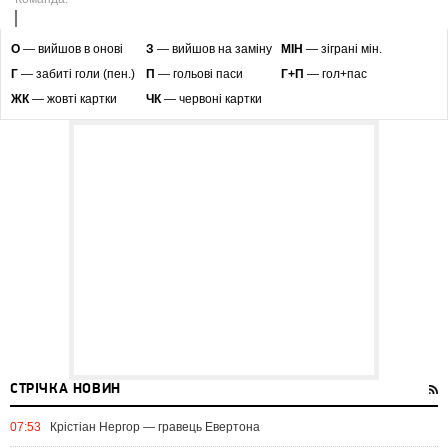
O
— вийшов в онові
З
— вийшов на заміну
МІН
— зіграні мін.
Г
— забиті голи (пен.)
П
— гольові паси
Г+П
— гол+пас
ЖК
— жовті картки
ЧК
— червоні картки
СТРІЧКА НОВИН
07:53
Крістіан Нергор — гравець Евертона