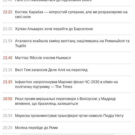
22:40
Галл Сіті наближається до підписання Бейлі
22:22
Костюк: Карабах — непростий суперник, але ми розраховуємо на
свої сили
22:20
Хуліан Альварес хоче перейти до Барселони
21:59
Аталанта знайшла заміну капітану, націлившись на Романьйолі та
Тодібо
21:40
Маттіас Яйссле очолив Ньюкасл
21:26
Вест Гем запросив Деле Аллі на перегляд
21:15
Інфантіно запропонував Марокко фінал ЧС-2030 в обмін на
політичну підтримку — The Times
20:55
Реал провів вирішальні переговори з Вінісіусом: у Мадриді
впевнені, що бразилець залишиться
20:50
Мареска прокоментував трансферні чутки навколо Педру Нету
20:29
Моліна перейде до Роми