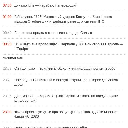
07:30
Динамо Київ — Карабах. Напередодні
01:00
Війна, день 1625. Масований удар по Києву та області, нова
підозра Стефанішиній, дефіцит ракет для систем ППО
00:40
Барселона продала свого вихованця до Сельти
00:20
ПСЖ відхилив пропозицію Ліверпуля у 100 млн євро за Баркола —
L'Equipe
05 СЕРПНЯ 2026
23:53
Сич: Динамо — великий клуб, хочу якнайкраще проявити себе
23:23
Президент Бешикташа спростував чутки про інтерес до Браїма
Діаса
23:15
Динамо Київ — Карабах: цікаві варіанти ставок на поєдинок Ліги
конференцій
23:03
ФІФА спростовує чутки про обіцянку Інфантіно віддати Марокко
фінал ЧС-2030