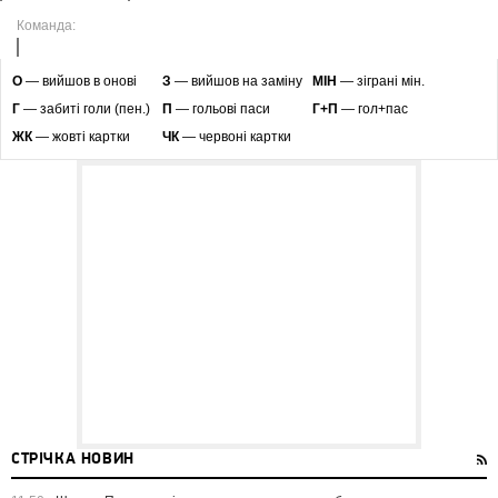
Команда:
O
— вийшов в онові
З
— вийшов на заміну
МІН
— зіграні мін.
Г
— забиті голи (пен.)
П
— гольові паси
Г+П
— гол+пас
ЖК
— жовті картки
ЧК
— червоні картки
СТРІЧКА НОВИН