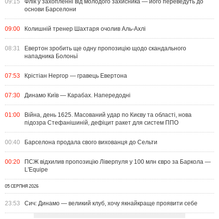
09:15
Флік у захопленні від молодого захисника — його переведуть до
основи Барселони
09:00
Колишній тренер Шахтаря очолив Аль-Ахлі
08:31
Евертон зробить ще одну пропозицію щодо скандального
нападника Болоньї
07:53
Крістіан Нергор — гравець Евертона
07:30
Динамо Київ — Карабах. Напередодні
01:00
Війна, день 1625. Масований удар по Києву та області, нова
підозра Стефанішиній, дефіцит ракет для систем ППО
00:40
Барселона продала свого вихованця до Сельти
00:20
ПСЖ відхилив пропозицію Ліверпуля у 100 млн євро за Баркола —
L'Equipe
05 СЕРПНЯ 2026
23:53
Сич: Динамо — великий клуб, хочу якнайкраще проявити себе