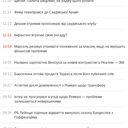
11:50
Щесни: Палити шкідливо, не раджу цього робити
11:34
Фекір перебрався до Саудівської Аравії
11:15
Дешам отримав пропозицію від саудівського клубу
11:12
Інфантіно втрачає свою посаду?
10:58
Марсель ризикує отримати пониження за класом, якщо не вирішить
фінансові проблеми
10:55
Названо зарплатню Вінісіуса за новим контрактом із Реалом — ЗМІ
10:12
Барселона готова продати Торреса після його публічних слів
10:07
Атлетіко досяг домовленості з Ромеро щодо трансферу
09:59
Інтер не просунувся в угоді щодо Ромеро — проблеми
залишаються невирішеними
09:34
РБ Лейпциг підпише відкриття минулого сезону Бундесліги з
Гоффенгайма