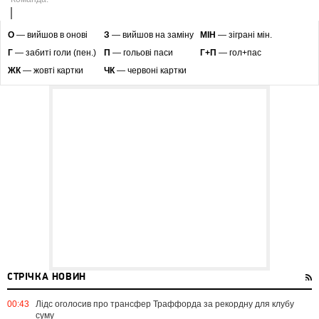
O
— вийшов в онові
З
— вийшов на заміну
МІН
— зіграні мін.
Г
— забиті голи (пен.)
П
— гольові паси
Г+П
— гол+пас
ЖК
— жовті картки
ЧК
— червоні картки
СТРІЧКА НОВИН
00:43
Лідс оголосив про трансфер Траффорда за рекордну для клубу
суму