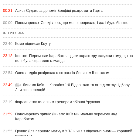
00:21
Асист Судакова допоміг Бенфіці розгромити Гартс
00:00
Пономаренко: Сподіваюсь, що мене прорвало, і далі буде більше
06 СЕРПНЯ 2026
23:40
Комо підписав Коуту
23:18
Костюк: Перемогли Карабах завдяки характеру, завдяки тому, що на
полі була справжня команда
22:54
Олександрія розірвала контракт із Денисом Шостаком
22:49
Динамо Київ — Карабах 1:0 Відео гола та огляд матчу відбору
Ліги конференцій
22:19
Форлан став головним тренером збірної Уругваю
21:59
Пономаренко приніс Динамо Київ мінімальну перемогу над
Карабахом
21:55
Груша: Для першого матчу в УПЛ нічия з віцечемпіоном — хороший