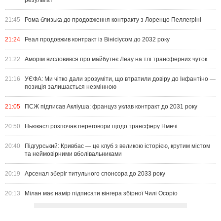
результат
21:45
Рома близька до продовження контракту з Лоренцо Пеллегріні
21:24
Реал продовжив контракт із Вінісіусом до 2032 року
21:22
Аморім висловився про майбутнє Леау на тлі трансферних чуток
21:16
УЄФА: Ми чітко дали зрозуміти, що втратили довіру до Інфантіно —
позиція залишається незмінною
21:05
ПСЖ підписав Акліуша: француз уклав контракт до 2031 року
20:50
Ньюкасл розпочав переговори щодо трансферу Нмечі
20:40
Підгурський: Кривбас — це клуб з великою історією, крутим містом
та неймовірними вболівальниками
20:19
Арсенал зберіг титульного спонсора до 2033 року
20:13
Мілан має намір підписати вінгера збірної Чилі Осоріо