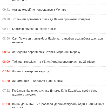
Барселони
09:41
Акліуш емоційно попрощався з Монако
09:20
Тоттенгем домовився з ван де Веном про новий контракт
09:17
Костич підписав контракт з ПСВ
08:50
Сан-Паулу виплатив борг Лаціо за трансфер ексхавбека Шахтаря
Антоніо
08:24
Лебеденко перейшов з Віторії Гімарайнш в Ароку
08:00
Таблиця коефіцієнтів УЄФА: Україна опустилася на 23 місце
07:44
Лодейро завершив кар’єру
07:30
Динамо Київ — Карабах. Наші оцінки
07:22
Гурбанов після поразки від Динамо Київ: Карабаху треба було
додати у швидкості
01:00
Війна, день 1626. У Ярославлі дрони атакували один з найбільших