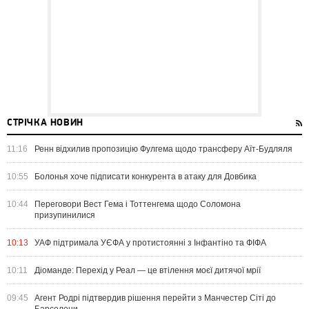
СТРІЧКА НОВИН
11:16
Ренн відхилив пропозицію Фулгема щодо трансферу Аїт-Будляля
10:55
Болонья хоче підписати конкурента в атаку для Довбика
10:44
Переговори Вест Гема і Тоттенгема щодо Соломона
призупинилися
10:13
УАФ підтримала УЄФА у протистоянні з Інфантіно та ФІФА
10:11
Діоманде: Перехід у Реал — це втілення моєї дитячої мрії
09:45
Агент Родрі підтвердив рішення перейти з Манчестер Сіті до