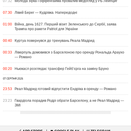
07:32
Молода зірка Гоффенгайма провалив медогляд у РБ Лейпциг
07:30
Лівий Берег — Кудрівка. Напередодні
01:00
Війна, день 1627. Перший візит Зеленського до Сербії, заява
Трампа про ракети Patriot для України
00:40
Куртуа повернувся до тренувань Реала Мадрид
00:33
Ліверпуль домовився з Барселоною про оренду Рональда Араухо
— Романо
00:20
Ньюкасл розглядає трансфер Гейб’єрга на заміну Бруно
07 СЕРПНЯ 2026
23:53
Реал Мадрид готовий відпустити Ендріка в оренду — Романо
23:23
Гвардіола порадив Родрі обрати Барселону, а не Реал Мадрид —
ЗМІ