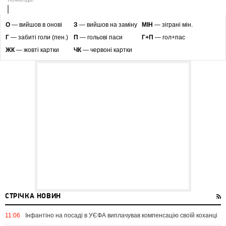
O
— вийшов в онові
З
— вийшов на заміну
МІН
— зіграні мін.
Г
— забиті голи (пен.)
П
— гольові паси
Г+П
— гол+пас
ЖК
— жовті картки
ЧК
— червоні картки
СТРІЧКА НОВИН
11:06
Інфантіно на посаді в УЄФА виплачував компенсацію своїй коханці