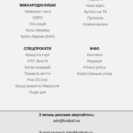
МІЖНАРОДНІ КУБКИ
Наші відео
Чемпіонат світу
Футбол на ТБ
ЄВРО
Прогнози
Ліга націй
Новини казино
Копа Америка
Кубок Африки (КАН)
СПЕЦПРОЄКТИ
ІНФО
Кращі в історії
Контакти
УПЛ. Best XІ
Редакція
Битва редакцій
Privacy policy
Правила життя
Користувацька угода
Five O'Clock
Кращі моменти Ліверпуля
Подія дня
З питань реклами звертайтесь:
adv@football.ua
E-mail редакції:
info@football.ua
.