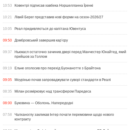
10:53
Ковентрі підписав хавбека Норшелланна Їренкі
10:21
Лівий Берег представив нові форми на сезон-2026/27
10:05
Реал придивляється до капітана Ювентуса
09:50
Домбровський завершив кар’єру
09:37
Ньюкасл остаточно зачинив двері перед Манчестер Юнайтед, який
прийшов за Голлом
09:19
Ельче оголосив про перехід Буонанотте з Брайтона
09:05
Моурінью почав запроваджувати суворі стандарти в Реалі
08:35
Мілан розмірковує над трансфером Паредеса
08:00
Буковина — Оболонь. Напередодні
07:58
Чалханоглу закликав Інтер почати перемовини щодо нового
контракту