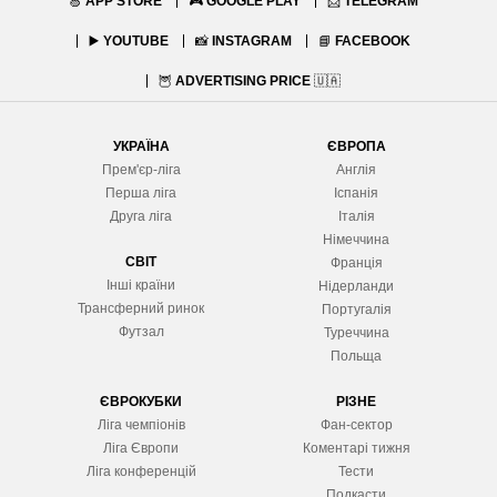
🍏
APP STORE
🎮
GOOGLE PLAY
📨
TELEGRAM
▶️
YOUTUBE
📸
INSTAGRAM
📘
FACEBOOK
🦉
ADVERTISING PRICE
🇺🇦
УКРАЇНА
ЄВРОПА
Прем'єр-ліга
Англія
Перша ліга
Іспанія
Друга ліга
Італія
Німеччина
СВІТ
Франція
Інші країни
Нідерланди
Трансферний ринок
Португалія
Футзал
Туреччина
Польща
ЄВРОКУБКИ
РІЗНЕ
Ліга чемпіонів
Фан-сектор
Ліга Європ
и
Коментарі тижня
Ліга конференцій
Тести
Подкасти