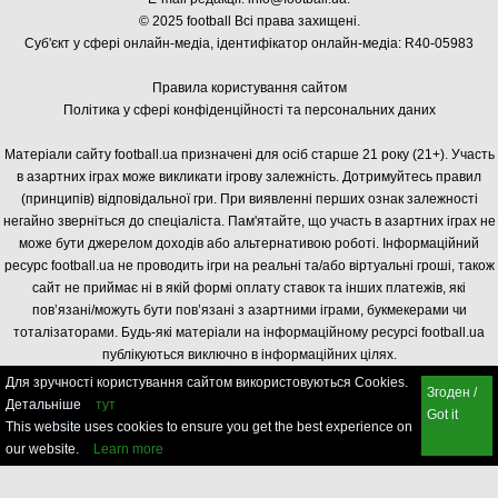
© 2025 football Всі права захищені.
Суб'єкт у сфері онлайн-медіа, і
дентифікатор онлайн-медіа: R40-05983
Правила користування сайтом
Політика у сфері конфіденційності та персональних даних
Матеріали сайту football.ua призначені для осіб старше 21 року (21+). Участь
в азартних іграх може викликати ігрову залежність. Дотримуйтесь правил
(принципів) відповідальної гри. При виявленні перших ознак залежності
негайно зверніться до спеціаліста. Пам'ятайте, що участь в азартних іграх не
може бути джерелом доходів або альтернативою роботі. Інформаційний
ресурс football.ua не проводить ігри на реальні та/або віртуальні гроші, також
сайт не приймає ні в якій формі оплату ставок та інших платежів, які
пов’язані/можуть бути пов’язані з азартними іграми, букмекерами чи
тоталізаторами. Будь-які матеріали на інформаційному ресурсі football.ua
публікуються виключно в інформаційних цілях.
Для зручності користування сайтом використовуються Cookies.
Згоден /
Детальніше
тут
Got it
This website uses cookies to ensure you get the best experience on
our website.
Learn more