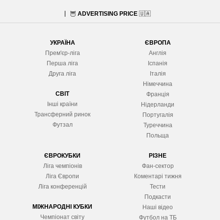
🦉
ADVERTISING PRICE
🇺🇦
УКРАЇНА
ЄВРОПА
Прем'єр-ліга
Англія
Перша ліга
Іспанія
Друга ліга
Італія
Німеччина
СВІТ
Франція
Інші країни
Нідерланди
Трансферний ринок
Португалія
Футзал
Туреччина
Польща
ЄВРОКУБКИ
РІЗНЕ
Ліга чемпіонів
Фан-сектор
Ліга Європ
и
Коментарі тижня
Ліга конференцій
Тести
Подкасти
МІЖНАРОДНІ КУБКИ
Наші відео
Чемпіонат світу
Футбол на ТБ