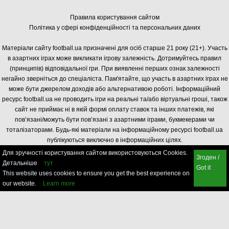
Правила користування сайтом
Політика у сфері конфіденційності та персональних даних
Матеріали сайту football.ua призначені для осіб старше 21 року (21+). Участь
в азартних іграх може викликати ігрову залежність. Дотримуйтесь правил
(принципів) відповідальної гри. При виявленні перших ознак залежності
негайно зверніться до спеціаліста. Пам'ятайте, що участь в азартних іграх не
може бути джерелом доходів або альтернативою роботі. Інформаційний
ресурс football.ua не проводить ігри на реальні та/або віртуальні гроші, також
сайт не приймає ні в якій формі оплату ставок та інших платежів, які
пов’язані/можуть бути пов’язані з азартними іграми, букмекерами чи
тоталізаторами. Будь-які матеріали на інформаційному ресурсі football.ua
публікуються виключно в інформаційних цілях.
Для зручності користування сайтом використовуються Cookies.
Згоден /
Детальніше
тут
Got it
This website uses cookies to ensure you get the best experience on
our website.
Learn more