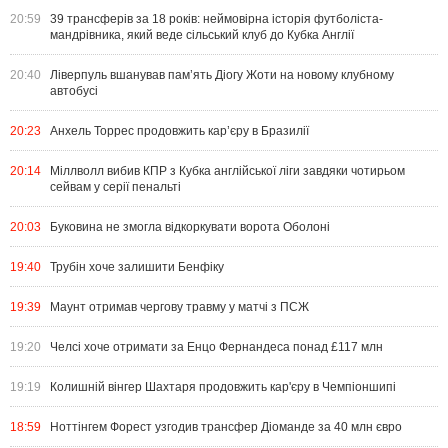
20:59
39 трансферів за 18 років: неймовірна історія футболіста-
мандрівника, який веде сільський клуб до Кубка Англії
20:40
Ліверпуль вшанував пам’ять Діогу Жоти на новому клубному
автобусі
20:23
Анхель Торрес продовжить кар’єру в Бразилії
20:14
Міллволл вибив КПР з Кубка англійської ліги завдяки чотирьом
сейвам у серії пенальті
20:03
Буковина не змогла відкоркувати ворота Оболоні
19:40
Трубін хоче залишити Бенфіку
19:39
Маунт отримав чергову травму у матчі з ПСЖ
19:20
Челсі хоче отримати за Енцо Фернандеса понад £117 млн
19:19
Колишній вінгер Шахтаря продовжить кар'єру в Чемпіоншипі
18:59
Ноттінгем Форест узгодив трансфер Діоманде за 40 млн євро