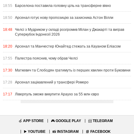
18:55
Барселона поставила головну ціль на трансферне вікно
18:50
Арсенал готує нову пропозицію за захисника Астон Вілли
18:48
Челсі з Мудриком у складі розгромив Мілан у Джакарті та виграв
Суперкубок Індонезії 2026
18:20
Арсенал та Манчестер Юнайтед стежать за Кауаном Еліасом
17:55
Палестра пояснив, чому обрав Челсі
17:30
Маткевич та Слободян гратимуть із перших хвилин проти Буковини
17:28
Арсенал зацікавлений у трансфері Ромеро
17:17
Ліверпуль зможе викупити Араухо за 55 млн євро
🍏
APP STORE
🎮
GOOGLE PLAY
📨
TELEGRAM
▶️
YOUTUBE
📸
INSTAGRAM
📘
FACEBOOK