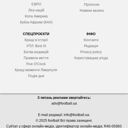
ЄВРО
Прогнози
Ліга націй
Новини казино
Копа Америка
Кубок Африки (КАН)
СПЕЦПРОЄКТИ
ІНФО
Кращі в історії
Контакти
УПЛ. Best XІ
Редакція
Битва редакцій
Privacy policy
Правила життя
Користувацька угода
Five O'Clock
Кращі моменти Ліверпуля
Подія дня
З питань реклами звертайтесь:
adv@football.ua
E-mail редакції:
info@football.ua
.
© 2025 football Всі права захищені.
Суб'єкт у сфері онлайн-медіа, і
дентифікатор онлайн-медіа: R40-05983