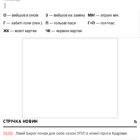
O
— вийшов в онові
З
— вийшов на заміну
МІН
— зіграні мін.
Г
— забиті голи (пен.)
П
— гольові паси
Г+П
— гол+пас
ЖК
— жовті картки
ЧК
— червоні картки
СТРІЧКА НОВИН
21:02
Лівий Берег почав для себе сезон УПЛ із нічиєї проти Кудрівки