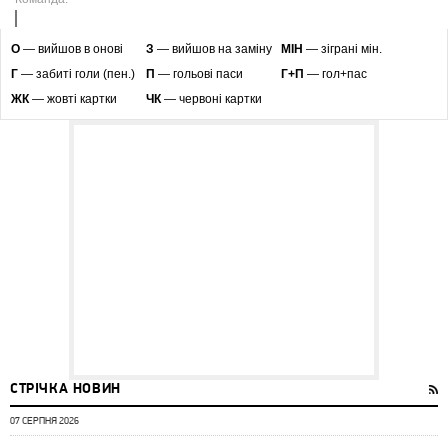
O
— вийшов в онові
З
— вийшов на заміну
МІН
— зіграні мін.
Г
— забиті голи (пен.)
П
— гольові паси
Г+П
— гол+пас
ЖК
— жовті картки
ЧК
— червоні картки
СТРІЧКА НОВИН
07 СЕРПНЯ 2026