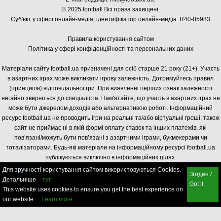
© 2025 football Всі права захищені.
Суб'єкт у сфері онлайн-медіа, і
дентифікатор онлайн-медіа: R40-05983
Правила користування сайтом
Політика у сфері конфіденційності та персональних даних
Матеріали сайту football.ua призначені для осіб старше 21 року (21+). Участь
в азартних іграх може викликати ігрову залежність. Дотримуйтесь правил
(принципів) відповідальної гри. При виявленні перших ознак залежності
негайно зверніться до спеціаліста. Пам'ятайте, що участь в азартних іграх не
може бути джерелом доходів або альтернативою роботі. Інформаційний
ресурс football.ua не проводить ігри на реальні та/або віртуальні гроші, також
сайт не приймає ні в якій формі оплату ставок та інших платежів, які
пов’язані/можуть бути пов’язані з азартними іграми, букмекерами чи
тоталізаторами. Будь-які матеріали на інформаційному ресурсі football.ua
публікуються виключно в інформаційних цілях.
Для зручності користування сайтом використовуються Cookies.
Згоден /
Детальніше
тут
Got it
This website uses cookies to ensure you get the best experience on
our website.
Learn more