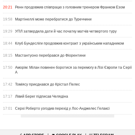
20:21
Ренн продовжив співпрацю з головним тренером Франком Езом
19:58
Мартінеллі може перебратися до Туреччини
19:29
УПЛ затвердила дати й час початку матчів четвертого туру
18:44
Клуб Бундесліги продовжив контракт з українським нападником
18:15
Мастантуоно перебрався до Фіорентини
17:50
Аморім: Мілан повинен боротися за перемогу в Лізі Європи та Серії
А
17:42
Томіясу приєднався до Крістал Пелес
17:17
Лівий Берег підписав Челядіна
17:01
Серхі Роберто узгодив перехід у Лос-Анджелес Гелаксі