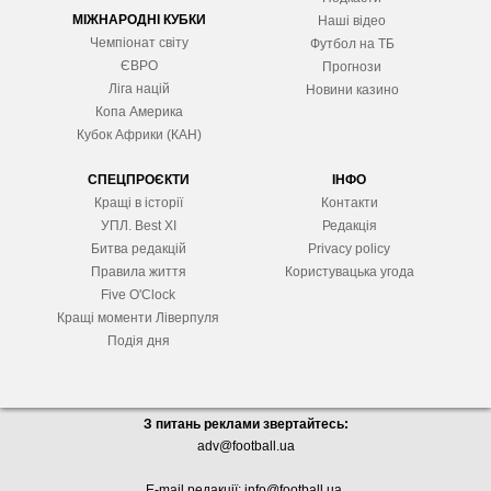
МІЖНАРОДНІ КУБКИ
Наші відео
Чемпіонат світу
Футбол на ТБ
ЄВРО
Прогнози
Ліга націй
Новини казино
Копа Америка
Кубок Африки (КАН)
СПЕЦПРОЄКТИ
ІНФО
Кращі в історії
Контакти
УПЛ. Best XІ
Редакція
Битва редакцій
Privacy policy
Правила життя
Користувацька угода
Five O'Clock
Кращі моменти Ліверпуля
Подія дня
З питань реклами звертайтесь:
adv@football.ua
E-mail редакції:
info@football.ua
.