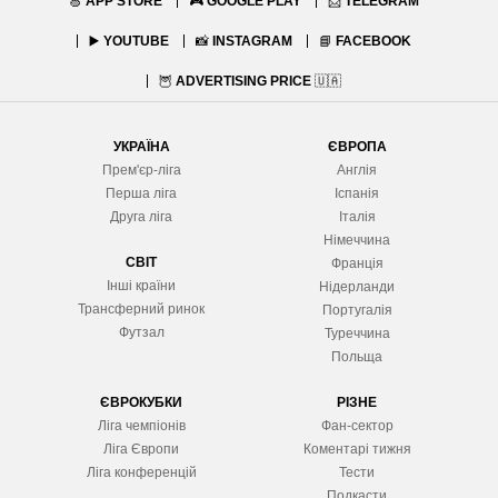
🍏
APP STORE
🎮
GOOGLE PLAY
📨
TELEGRAM
▶️
YOUTUBE
📸
INSTAGRAM
📘
FACEBOOK
🦉
ADVERTISING PRICE
🇺🇦
УКРАЇНА
ЄВРОПА
Прем'єр-ліга
Англія
Перша ліга
Іспанія
Друга ліга
Італія
Німеччина
СВІТ
Франція
Інші країни
Нідерланди
Трансферний ринок
Португалія
Футзал
Туреччина
Польща
ЄВРОКУБКИ
РІЗНЕ
Ліга чемпіонів
Фан-сектор
Ліга Європ
и
Коментарі тижня
Ліга конференцій
Тести
Подкасти