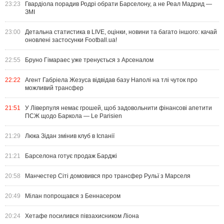
23:23
Гвардіола порадив Родрі обрати Барселону, а не Реал Мадрид —
ЗМІ
23:00
Детальна статистика в LIVE, оцінки, новини та багато іншого: качай
оновлені застосунки Football.ua!
22:55
Бруно Гімараес уже тренується з Арсеналом
22:22
Агент Габріела Жезуса відвідав базу Наполі на тлі чуток про
можливий трансфер
21:51
У Ліверпуля немає грошей, щоб задовольнити фінансові апетити
ПСЖ щодо Баркола — Le Parisien
21:29
Люка Зідан змінив клуб в Іспанії
21:21
Барселона готує продаж Барджі
20:58
Манчестер Сіті домовився про трансфер Рульї з Марселя
20:49
Мілан попрощався з Беннасером
20:24
Хетафе посилився півзахисником Ліона