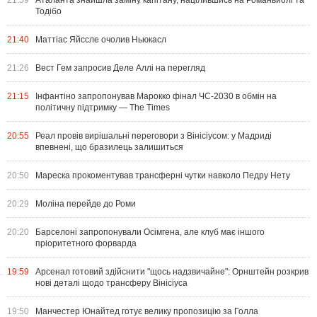
21:59
Аталанта знайшла заміну капітану, націлившись на Романьйолі та
Тодібо
21:40
Маттіас Яйссле очолив Ньюкасл
21:26
Вест Гем запросив Деле Аллі на перегляд
21:15
Інфантіно запропонував Марокко фінал ЧС-2030 в обмін на
політичну підтримку — The Times
20:55
Реал провів вирішальні переговори з Вінісіусом: у Мадриді
впевнені, що бразилець залишиться
20:50
Мареска прокоментував трансферні чутки навколо Педру Нету
20:29
Моліна перейде до Роми
20:20
Барселоні запропонували Осімгена, але клуб має іншого
пріоритетного форварда
19:59
Арсенал готовий здійснити "щось надзвичайне": Орнштейн розкрив
нові деталі щодо трансферу Вінісіуса
19:50
Манчестер Юнайтед готує велику пропозицію за Голла