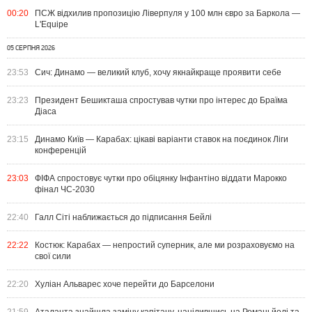
00:20
ПСЖ відхилив пропозицію Ліверпуля у 100 млн євро за Баркола —
L'Equipe
05 СЕРПНЯ 2026
23:53
Сич: Динамо — великий клуб, хочу якнайкраще проявити себе
23:23
Президент Бешикташа спростував чутки про інтерес до Браїма
Діаса
23:15
Динамо Київ — Карабах: цікаві варіанти ставок на поєдинок Ліги
конференцій
23:03
ФІФА спростовує чутки про обіцянку Інфантіно віддати Марокко
фінал ЧС-2030
22:40
Галл Сіті наближається до підписання Бейлі
22:22
Костюк: Карабах — непростий суперник, але ми розраховуємо на
свої сили
22:20
Хуліан Альварес хоче перейти до Барселони