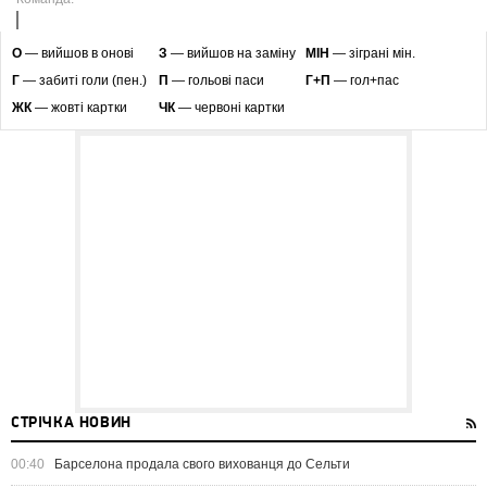
O
— вийшов в онові
З
— вийшов на заміну
МІН
— зіграні мін.
Г
— забиті голи (пен.)
П
— гольові паси
Г+П
— гол+пас
ЖК
— жовті картки
ЧК
— червоні картки
СТРІЧКА НОВИН
00:40
Барселона продала свого вихованця до Сельти