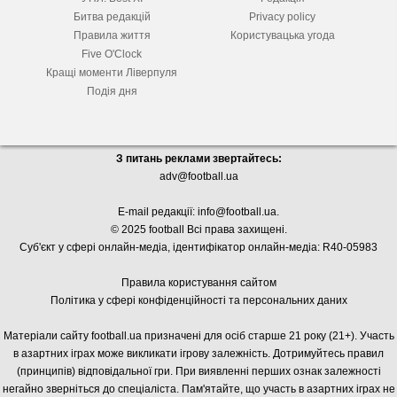
Битва редакцій
Privacy policy
Правила життя
Користувацька угода
Five O'Clock
Кращі моменти Ліверпуля
Подія дня
З питань реклами звертайтесь:
adv@football.ua
E-mail редакції:
info@football.ua
.
© 2025 football Всі права захищені.
Суб'єкт у сфері онлайн-медіа, і
дентифікатор онлайн-медіа: R40-05983
Правила користування сайтом
Політика у сфері конфіденційності та персональних даних
Матеріали сайту football.ua призначені для осіб старше 21 року (21+). Участь
в азартних іграх може викликати ігрову залежність. Дотримуйтесь правил
(принципів) відповідальної гри. При виявленні перших ознак залежності
негайно зверніться до спеціаліста. Пам'ятайте, що участь в азартних іграх не