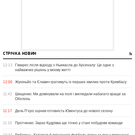
СТРІЧКА НОВИН
12:13
Гімарес після відходу з Ньюкасла до Арсеналу: Це одне з
найважчих рішень у моєму житті
12:00
Жуніньйо та Єлавич гратимуть із перших хвилин проти Кривбасу
11:42
Шищенко: Ми домінували на полі і виглядали набагато краще за
Оболонь
11:17
Дель П’єро оцінив готовність Ювентуса до нового сезону
11:10
Протченко: Зараз Кудрівка ще точно у стані побудови команди