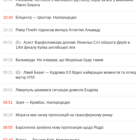
10:43
Рябоконь: Хотілося б якіснішого футболу, перш за все у виконанні
Лівого Берега
10:34
Епіцентр — Шахтар. Напередодні
10:15
Рівер Плейт підписав вінгера Атлетіко Альмаду
09:51
Асист Варфоломєєва допоміг Лінкольн Сіті обіграти Дербі в
1/64 фіналу Кубка англійської ліги
09:26
Вальверде: Не очікував, що Моурінью буде таким
09:21
Лівий Берег — Кудрівка 0:0 Відео найкращих моментів та огляд
матчу УПЛ
09:01
Ліверпуль цікавився ситуацію довкола Ендріка
08:51
Зоря — Кривбас. Напередодні
08:26
Мората має низку пропозицій на трансферному ринку
08:05
Барселона зробила нову пропозицію щодо Родрі