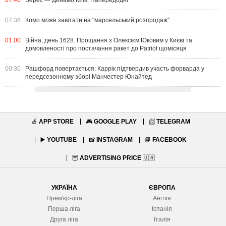
07:40
Верес — Динамо Київ. Напередодні
07:36
Комо може завітати на "марсельський розпродаж"
01:00
Війна, день 1628. Прощання з Олексієм Юковим у Києві та
домовленості про постачання ракет до Patriot щомісяця
00:30
Рашфорд повертається: Каррік підтвердив участь форварда у
передсезонному зборі Манчестер Юнайтед
🍏
APP STORE
🎮
GOOGLE PLAY
📨
TELEGRAM
▶️
YOUTUBE
📸
INSTAGRAM
📘
FACEBOOK
🦉
ADVERTISING PRICE
🇺🇦
УКРАЇНА
ЄВРОПА
Прем'єр-ліга
Англія
Перша ліга
Іспанія
Друга ліга
Італія