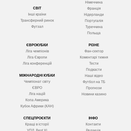
Німеччина
СВІТ
Франція
Інші країни
Нідерланди
Трансферний ринок
Португалія
Футзал
Туреччина
Польща
ЄВРОКУБКИ
РІЗНЕ
Ліга чемпіонів
Фан-сектор
Ліга Європ
и
Коментарі тижня
Ліга конференцій
Тести
Подкасти
МІЖНАРОДНІ КУБКИ
Наші відео
Чемпіонат світу
Футбол на ТБ
ЄВРО
Прогнози
Ліга націй
Новини казино
Копа Америка
Кубок Африки (КАН)
СПЕЦПРОЄКТИ
ІНФО
Кращі в історії
Контакти
УПЛ. Best XІ
Редакція