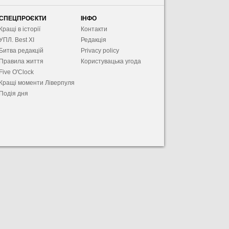
СПЕЦПРОЄКТИ
ІНФО
Кращі в історії
Контакти
УПЛ. Best XІ
Редакція
Битва редакцій
Privacy policy
Правила життя
Користувацька угода
Five O'Clock
Кращі моменти Ліверпуля
Подія дня