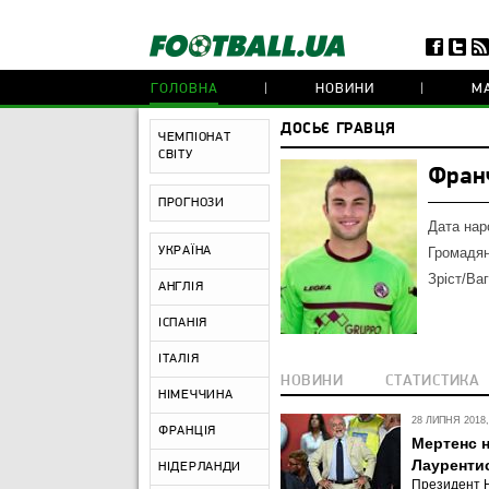
ГОЛОВНА
НОВИНИ
МА
ДОСЬЄ ГРАВЦЯ
ЧЕМПІОНАТ
СВІТУ
Фран
ПРОГНОЗИ
Дата нар
УКРАЇНА
Громадян
Зріст/Ваг
АНГЛІЯ
ІСПАНІЯ
ІТАЛІЯ
НОВИНИ
СТАТИСТИКА
НІМЕЧЧИНА
28 ЛИПНЯ 2018,
ФРАНЦІЯ
Мертенс н
Лауренти
НІДЕРЛАНДИ
Президент Н