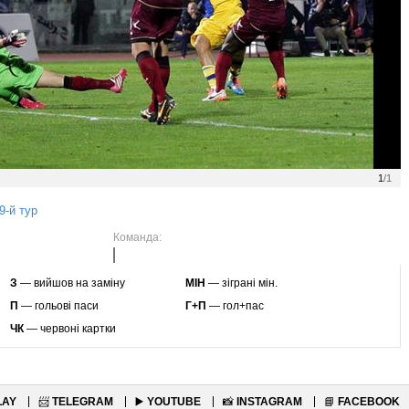
1
/1
9-й тур
Команда:
З
— вийшов на заміну
МІН
— зіграні мін.
П
— гольові паси
Г+П
— гол+пас
ЧК
— червоні картки
LAY
📨
TELEGRAM
▶️
YOUTUBE
📸
INSTAGRAM
📘
FACEBOOK