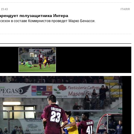
 15:43
ІТАЛІЯ
арендует полузащитника Интера
езон в составе Коммунистов проведет Марко Бенасси.