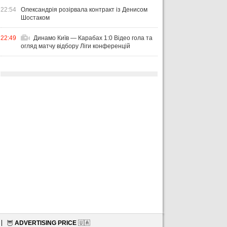
22:54
Олександрія розірвала контракт із Денисом
Шостаком
22:49
Динамо Київ — Карабах 1:0 Відео гола та
огляд матчу відбору Ліги конференцій
🦉
ADVERTISING PRICE
🇺🇦