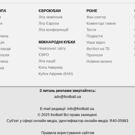
ОПА
ЄВРОКУБКИ
РІЗНЕ
я
Ліга чемпіонів
Фан-сектор
ія
Ліга Європ
и
Коментарі тижня
я
Ліга конференцій
Тести
ччина
Подкасти
МІЖНАРОДНІ КУБКИ
ція
Наші відео
Чемпіонат світу
рланди
Футбол на ТБ
ЄВРО
галія
Прогнози
Ліга націй
ччина
Новини казино
Копа Америка
ща
Кубок Африки (КАН)
З питань реклами звертайтесь:
adv@football.ua
E-mail редакції:
info@football.ua
.
© 2025 football Всі права захищені.
Суб'єкт у сфері онлайн-медіа, і
дентифікатор онлайн-медіа: R40-05983
Правила користування сайтом