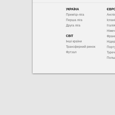
УКРАЇНА
ЄВР
Прем'єр-ліга
Англі
Перша ліга
Іспан
Друга ліга
Італі
Німе
СВІТ
Фран
Інші країни
Ніде
Трансферний ринок
Порту
Футзал
Туре
Поль