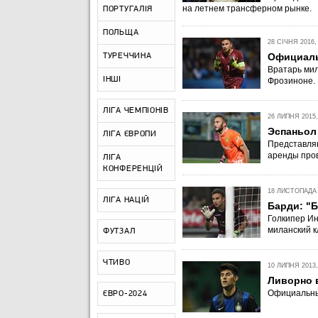
на летнем трансферном рынке.
ПОРТУГАЛІЯ
ПОЛЬЩА
28 СІЧНЯ 2016,
Официаль
ТУРЕЧЧИНА
Вратарь мил
ІНШІ
Фрозиноне.
ЛІГА ЧЕМПІОНІВ
26 ЛИПНЯ 2015,
Эспаньол
ЛІГА ЄВРОПИ
Представля
аренды пров
ЛІГА
КОНФЕРЕНЦІЙ
18 ЛИСТОПАДА 2
ЛІГА НАЦІЙ
Барди: "Б
Голкипер Ин
миланский к
ФУТЗАЛ
ЧТИВО
10 ЛИПНЯ 2013,
Ливорно 
Официальный
ЄВРО-2024