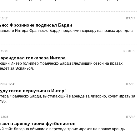
 13:17
ІТАЛІЯ
но: Фрозиноне подписал Барди
анского Интера Франческо Барди продолжит карьеру на правах аренды в
 15:26
ІСПАНІЯ
 арендовал голкипера Интера
ющий Интер голкипер Франческо Барди следующий сезон на правах
едет за Эспаньол.
013, 12:41
ІТАЛІЯ
уду готов вернуться в Интер"
тера Франческо Барди, выступающий в аренде за Ливорно, хочет играть за
луб.
 12:16
ІТАЛІЯ
взял в аренду троих футболистов
 сайт Ливерно объявил о переходе троих игроков на правах аренды.