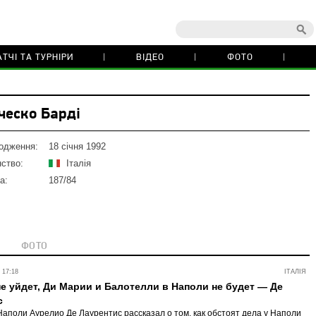
ТЧІ ТА ТУРНІРИ
ВІДЕО
ФОТО
ческо Барді
одження:
18 січня 1992
ство:
Італія
а:
187/84
ФОТО
 17:18
ІТАЛІЯ
е уйдет, Ди Марии и Балотелли в Наполи не будет — Де
с
аполи Аурелио Де Лаурентис рассказал о том, как обстоят дела у Наполи