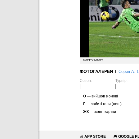
© GETTY IMAGES
ФОТОГАЛЕРЕЯ
Серия А. 1
Сезон:
Турнір:
O
— вийшов в онові
Г
— забиті голи (пен.)
ЖК
— жовті картки
🍏
APP STORE
🎮
GOOGLE P