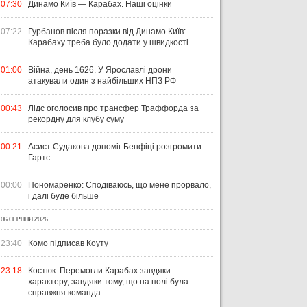
07:30
Динамо Київ — Карабах. Наші оцінки
07:22
Гурбанов після поразки від Динамо Київ:
Карабаху треба було додати у швидкості
01:00
Війна, день 1626. У Ярославлі дрони
атакували один з найбільших НПЗ РФ
00:43
Лідс оголосив про трансфер Траффорда за
рекордну для клубу суму
00:21
Асист Судакова допоміг Бенфіці розгромити
Гартс
00:00
Пономаренко: Сподіваюсь, що мене прорвало,
і далі буде більше
06 СЕРПНЯ 2026
23:40
Комо підписав Коуту
23:18
Костюк: Перемогли Карабах завдяки
характеру, завдяки тому, що на полі була
справжня команда