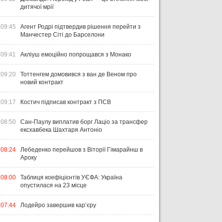
дитячої мрії
09:45
Агент Родрі підтвердив рішення перейти з
Манчестер Сіті до Барселони
09:41
Акліуш емоційно попрощався з Монако
09:20
Тоттенгем домовився з ван де Веном про
новий контракт
09:17
Костич підписав контракт з ПСВ
08:50
Сан-Паулу виплатив борг Лаціо за трансфер
ексхавбека Шахтаря Антоніо
08:24
Лебеденко перейшов з Віторії Гімарайнш в
Ароку
08:00
Таблиця коефіцієнтів УЄФА: Україна
опустилася на 23 місце
07:44
Лодейро завершив кар’єру