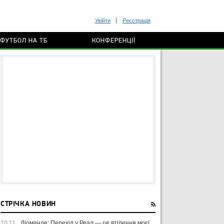
Увійти
Реєстрація
ФУТБОЛ НА ТБ
КОНФЕРЕНЦІЇ
СТРІЧКА НОВИН
10:11
Діоманде: Перехід у Реал — це втілення моєї