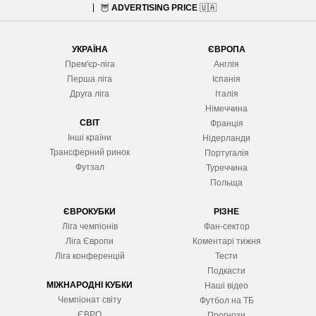
🦉
ADVERTISING PRICE
🇺🇦
УКРАЇНА
ЄВРОПА
Прем'єр-ліга
Англія
Перша ліга
Іспанія
Друга ліга
Італія
Німеччина
СВІТ
Франція
Інші країни
Нідерланди
Трансферний ринок
Португалія
Футзал
Туреччина
Польща
ЄВРОКУБКИ
РІЗНЕ
Ліга чемпіонів
Фан-сектор
Ліга Європ
и
Коментарі тижня
Ліга конференцій
Тести
Подкасти
МІЖНАРОДНІ КУБКИ
Наші відео
Чемпіонат світу
Футбол на ТБ
ЄВРО
Прогнози