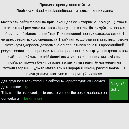
Правила користування сайтом
Політика у сфері конфіденційності та персональних даних
Матеріали сайту football.ua призначені для осіб старше 21 року (21+). Участь
в азартних іграх може викликати ігрову залежність. Дотримуйтесь правил
(принципів) відповідальної гри. При виявленні перших ознак залежності
негайно зверніться до спеціаліста. Пам'ятайте, що участь в азартних іграх не
може бути джерелом доходів або альтернативою роботі. Інформаційний
ресурс football.ua не проводить ігри на реальні та/або віртуальні гроші, також
сайт не приймає ні в якій формі оплату ставок та інших платежів, які
пов’язані/можуть бути пов’язані з азартними іграми, букмекерами чи
тоталізаторами. Будь-які матеріали на інформаційному ресурсі football.ua
публікуються виключно в інформаційних цілях.
Для зручності користування сайтом використовуються Cookies.
Згоден /
Детальніше
тут
Got it
This website uses cookies to ensure you get the best experience on
our website.
Learn more