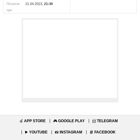
Початок
21.04.2023,
21:30
гри:
🍏
APP STORE
🎮
GOOGLE PLAY
📨
TELEGRAM
▶️
YOUTUBE
📸
INSTAGRAM
📘
FACEBOOK