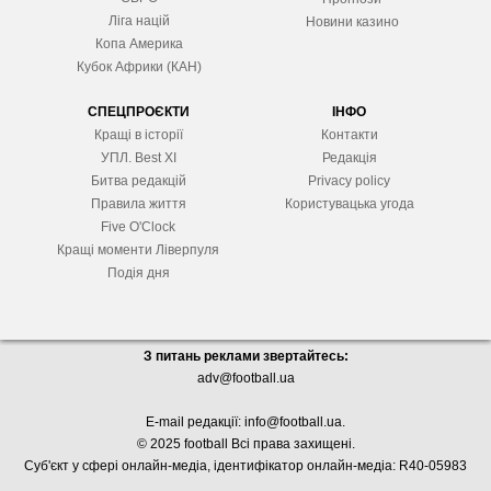
Ліга націй
Новини казино
Копа Америка
Кубок Африки (КАН)
СПЕЦПРОЄКТИ
ІНФО
Кращі в історії
Контакти
УПЛ. Best XІ
Редакція
Битва редакцій
Privacy policy
Правила життя
Користувацька угода
Five O'Clock
Кращі моменти Ліверпуля
Подія дня
З питань реклами звертайтесь:
adv@football.ua
E-mail редакції:
info@football.ua
.
© 2025 football Всі права захищені.
Суб'єкт у сфері онлайн-медіа, і
дентифікатор онлайн-медіа: R40-05983