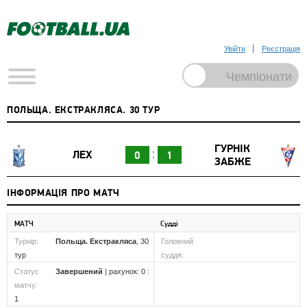
Увійти
Реєстрація
ПОЛЬЩА. ЕКСТРАКЛЯСА. 30 ТУР
ГУРНІК
ЛЕХ
0
1
ЗАБЖЕ
ІНФОРМАЦІЯ ПРО МАТЧ
МАТЧ
Судді
Турнір:
Польща. Екстракляса
, 30
Головний
тур
суддя:
Статус
Завершений
| рахунок: 0 :
матчу:
1