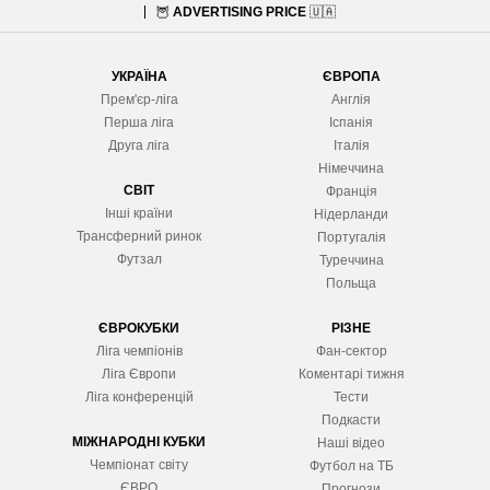
🦉
ADVERTISING PRICE
🇺🇦
УКРАЇНА
ЄВРОПА
Прем'єр-ліга
Англія
Перша ліга
Іспанія
Друга ліга
Італія
Німеччина
СВІТ
Франція
Інші країни
Нідерланди
Трансферний ринок
Португалія
Футзал
Туреччина
Польща
ЄВРОКУБКИ
РІЗНЕ
Ліга чемпіонів
Фан-сектор
Ліга Європ
и
Коментарі тижня
Ліга конференцій
Тести
Подкасти
МІЖНАРОДНІ КУБКИ
Наші відео
Чемпіонат світу
Футбол на ТБ
ЄВРО
Прогнози