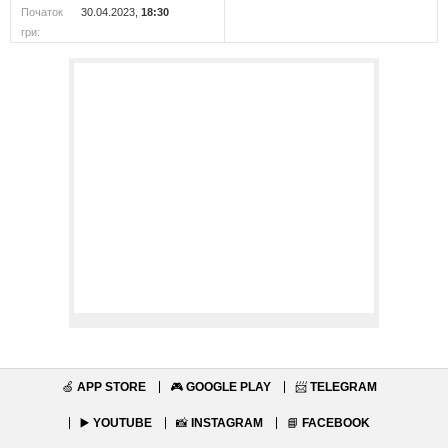
Початок
30.04.2023,
18:30
гри:
🍏
APP STORE
🎮
GOOGLE PLAY
📨
TELEGRAM
▶️
YOUTUBE
📸
INSTAGRAM
📘
FACEBOOK