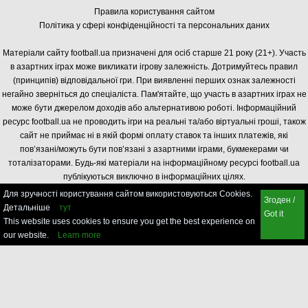
Правила користування сайтом
Політика у сфері конфіденційності та персональних даних
Матеріали сайту football.ua призначені для осіб старше 21 року (21+). Участь
в азартних іграх може викликати ігрову залежність. Дотримуйтесь правил
(принципів) відповідальної гри. При виявленні перших ознак залежності
негайно зверніться до спеціаліста. Пам'ятайте, що участь в азартних іграх не
може бути джерелом доходів або альтернативою роботі. Інформаційний
ресурс football.ua не проводить ігри на реальні та/або віртуальні гроші, також
сайт не приймає ні в якій формі оплату ставок та інших платежів, які
пов’язані/можуть бути пов’язані з азартними іграми, букмекерами чи
тоталізаторами. Будь-які матеріали на інформаційному ресурсі football.ua
публікуються виключно в інформаційних цілях.
Для зручності користування сайтом використовуються Cookies.
Згоден /
Детальніше
тут
Got it
This website uses cookies to ensure you get the best experience on
our website.
Learn more