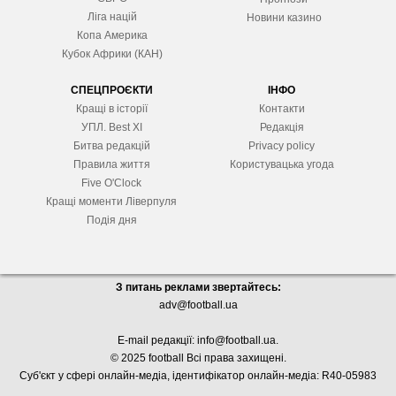
Ліга націй
Новини казино
Копа Америка
Кубок Африки (КАН)
СПЕЦПРОЄКТИ
ІНФО
Кращі в історії
Контакти
УПЛ. Best XІ
Редакція
Битва редакцій
Privacy policy
Правила життя
Користувацька угода
Five O'Clock
Кращі моменти Ліверпуля
Подія дня
З питань реклами звертайтесь:
adv@football.ua
E-mail редакції:
info@football.ua
.
© 2025 football Всі права захищені.
Суб'єкт у сфері онлайн-медіа, і
дентифікатор онлайн-медіа: R40-05983