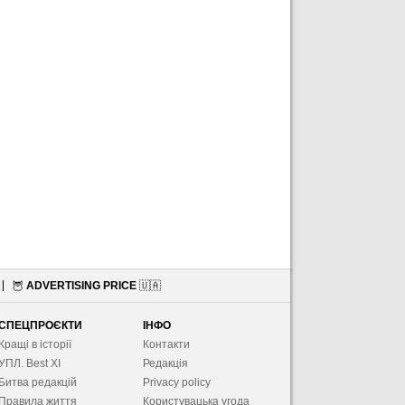
🦉
ADVERTISING PRICE
🇺🇦
СПЕЦПРОЄКТИ
ІНФО
Кращі в історії
Контакти
УПЛ. Best XІ
Редакція
Битва редакцій
Privacy policy
Правила життя
Користувацька угода