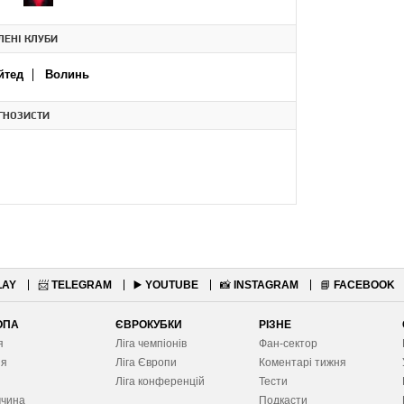
ЕНІ КЛУБИ
йтед
Волинь
ГНОЗИСТИ
LAY
📨
TELEGRAM
▶️
YOUTUBE
📸
INSTAGRAM
📘
FACEBOOK
ОПА
ЄВРОКУБКИ
РІЗНЕ
я
Ліга чемпіонів
Фан-сектор
ія
Ліга Європ
и
Коментарі тижня
я
Ліга конференцій
Тести
ччина
Подкасти