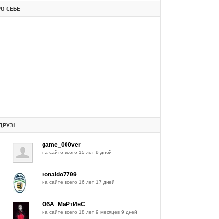
РО СЕБЕ
ДРУЗІ
game_000ver
на сайте всего 15 лет 9 дней
ronaldo7799
на сайте всего 16 лет 17 дней
ОбА_МаРтИнС
на сайте всего 18 лет 9 месяцев 9 дней