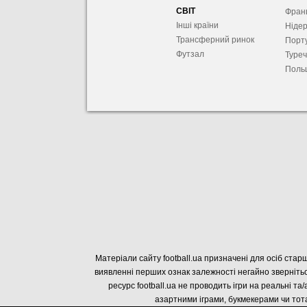
СВІТ
Фран
Інші країни
Ніде
Трансферний ринок
Порту
Футзал
Туре
Поль
Матеріали сайту football.ua призначені для осіб старш
виявленні перших ознак залежності негайно звернітьс
ресурс football.ua не проводить ігри на реальні та/
азартними іграми, букмекерами чи тота