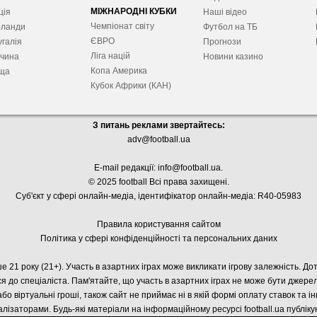
МІЖНАРОДНІ КУБКИ
ція
Наші відео
Чемпіонат світу
рланди
Футбол на ТБ
ЄВРО
галія
Прогнози
Ліга націй
ччина
Новини казино
Копа Америка
ща
Кубок Африки (КАН)
З питань реклами звертайтесь:
adv@football.ua
E-mail редакції:
info@football.ua
.
© 2025 football Всі права захищені.
Суб'єкт у сфері онлайн-медіа, і
дентифікатор онлайн-медіа: R40-05983
Правила користування сайтом
Політика у сфері конфіденційності та персональних даних
е 21 року (21+). Участь в азартних іграх може викликати ігрову залежність. Д
я до спеціаліста. Пам'ятайте, що участь в азартних іграх не може бути джер
або віртуальні гроші, також сайт не приймає ні в якій формі оплату ставок та і
лізаторами. Будь-які матеріали на інформаційному ресурсі football.ua публік