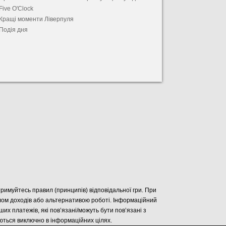
Five O'Clock
Кращі моменти Ліверпуля
Подія дня
отримуйтесь правил (принципів) відповідальної гри. При
елом доходів або альтернативою роботі. Інформаційний
нших платежів, які пов’язані/можуть бути пов’язані з
уються виключно в інформаційних цілях.