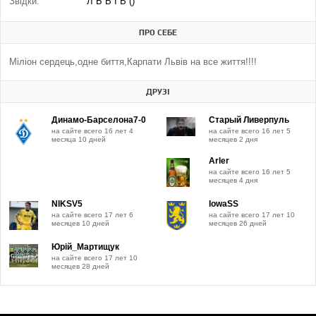
Звідки:
Л Ь В І В ()
ПРО СЕБЕ
Міліон сердець,одне биття,Карпати Львів на все життя!!!!
ДРУЗІ
Динамо-Барселона7-0
Старый Ливерпуль
на сайте всего 16 лет 4
на сайте всего 16 лет 5
месяца 10 дней
месяцев 2 дня
Arler
на сайте всего 16 лет 5
месяцев 4 дня
NIKSV5
IowaSS
на сайте всего 17 лет 6
на сайте всего 17 лет 10
месяцев 10 дней
месяцев 26 дней
Юрій_Мартищук
на сайте всего 17 лет 10
месяцев 28 дней