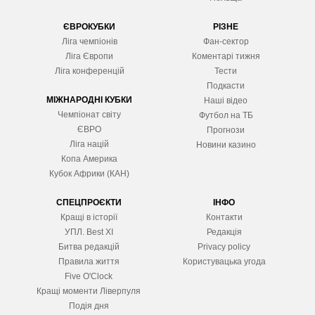
ЄВРОКУБКИ
РІЗНЕ
Ліга чемпіонів
Фан-сектор
Ліга Європ
и
Коментарі тижня
Ліга конференцій
Тести
Подкасти
МІЖНАРОДНІ КУБКИ
Наші відео
Чемпіонат світу
Футбол на ТБ
ЄВРО
Прогнози
Ліга націй
Новини казино
Копа Америка
Кубок Африки (КАН)
СПЕЦПРОЄКТИ
ІНФО
Кращі в історії
Контакти
УПЛ. Best XІ
Редакція
Битва редакцій
Privacy policy
Правила життя
Користувацька угода
Five O'Clock
Кращі моменти Ліверпуля
Подія дня