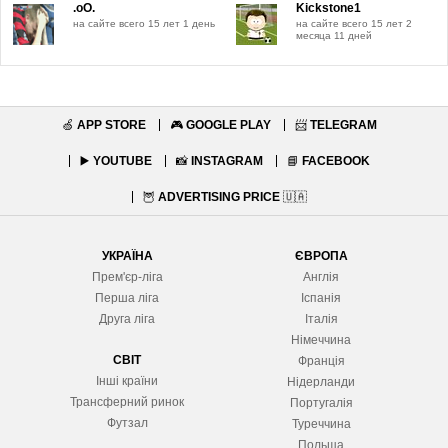
.oO.
Kickstone1
на сайте всего 15 лет 1 день
на сайте всего 15 лет 2
месяца 11 дней
🍏
APP STORE
🎮
GOOGLE PLAY
📨
TELEGRAM
▶️
YOUTUBE
📸
INSTAGRAM
📘
FACEBOOK
🦉
ADVERTISING PRICE
🇺🇦
УКРАЇНА
ЄВРОПА
Прем'єр-ліга
Англія
Перша ліга
Іспанія
Друга ліга
Італія
Німеччина
СВІТ
Франція
Інші країни
Нідерланди
Трансферний ринок
Португалія
Футзал
Туреччина
Польща