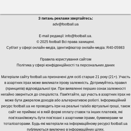
З питань реклами звертайтесь:
adv@football.ua
E-mail редакції:
info@football.ua
.
© 2025 football Всі права захищені.
Суб'єкт у сфері онлайн-медіа, і
дентифікатор онлайн-медіа: R40-05983
Правила користування сайтом
Політика у сфері конфіденційності та персональних даних
Матеріали сайту football.ua призначені для осіб старше 21 року (21+). Участь
в азартних іграх може викликати ігрову залежність. Дотримуйтесь правил
(принципів) відповідальної гри. При виявленні перших ознак залежності
негайно зверніться до спеціаліста. Пам'ятайте, що участь в азартних іграх не
може бути джерелом доходів або альтернативою роботі. Інформаційний
ресурс football.ua не проводить ігри на реальні та/або віртуальні гроші, також
сайт не приймає ні в якій формі оплату ставок та інших платежів, які
пов’язані/можуть бути пов’язані з азартними іграми, букмекерами чи
тоталізаторами. Будь-які матеріали на інформаційному ресурсі football.ua
публікуються виключно в інформаційних цілях.