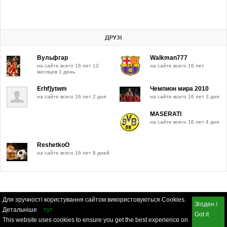
ДРУЗІ
Вульфгар
Walkman777
на сайте всего 16 лет 12
на сайте всего 16 лет
месяцев 1 день
Erhf]ytwm
Чемпион мира 2010
на сайте всего 16 лет 2 дня
на сайте всего 16 лет 3 дня
MASERATI
на сайте всего 16 лет 4 дня
ReshetkoO
на сайте всего 16 лет 8 дней
Для зручності користування сайтом використовуються Cookies.
Згоден /
Детальніше
тут
Got it
This website uses cookies to ensure you get the best experience on