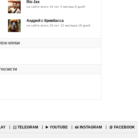
Rio Jax
на сайте всего 16 лет 3 месяца 8 дней
Андрей с Кривбасса
на сайте всего 19 лет 12 месяцев 18 дней
ЕНІ КЛУБИ
ГНОЗИСТИ
LAY
📨
TELEGRAM
▶️
YOUTUBE
📸
INSTAGRAM
📘
FACEBOOK