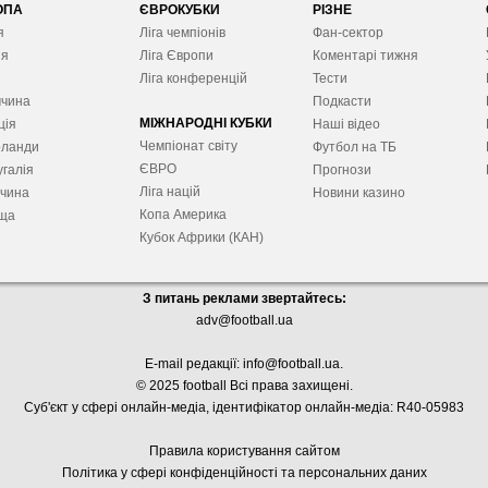
ОПА
ЄВРОКУБКИ
РІЗНЕ
я
Ліга чемпіонів
Фан-сектор
ія
Ліга Європ
и
Коментарі тижня
я
Ліга конференцій
Тести
ччина
Подкасти
МІЖНАРОДНІ КУБКИ
ція
Наші відео
Чемпіонат світу
рланди
Футбол на ТБ
ЄВРО
галія
Прогнози
Ліга націй
ччина
Новини казино
Копа Америка
ща
Кубок Африки (КАН)
З питань реклами звертайтесь:
adv@football.ua
E-mail редакції:
info@football.ua
.
© 2025 football Всі права захищені.
Суб'єкт у сфері онлайн-медіа, і
дентифікатор онлайн-медіа: R40-05983
Правила користування сайтом
Політика у сфері конфіденційності та персональних даних