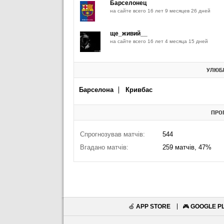
Барселонец
на сайте всего 16 лет 9 месяцев 26 дней
ще_живий__
на сайте всего 16 лет 4 месяца 15 дней
УЛЮБЛ
Барселона
Кривбас
ПРО
Спрогнозував матчів:
544
Вгадано матчів:
259 матчів, 47%
🍏
APP STORE
🎮
GOOGLE P