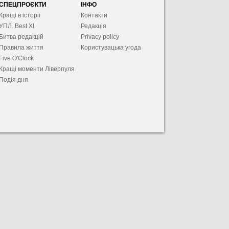
СПЕЦПРОЄКТИ
ІНФО
Кращі в історії
Контакти
УПЛ. Best XІ
Редакція
Битва редакцій
Privacy policy
Правила життя
Користувацька угода
Five O'Clock
Кращі моменти Ліверпуля
Подія дня