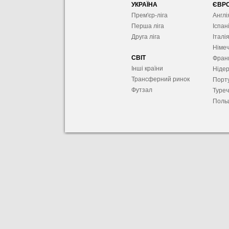
УКРАЇНА
ЄВР
Прем'єр-ліга
Англі
Перша ліга
Іспан
Друга ліга
Італі
Німе
СВІТ
Фран
Інші країни
Ніде
Трансферний ринок
Порту
Футзал
Туре
Поль