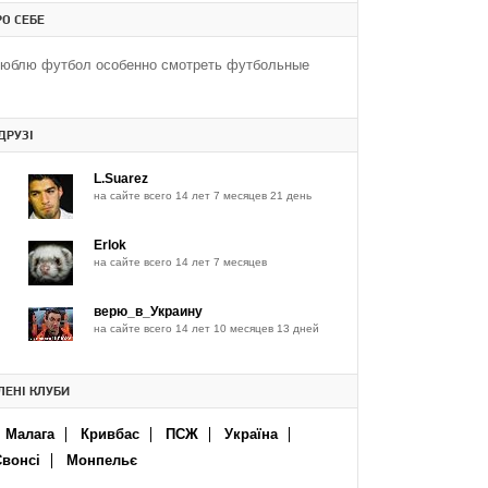
РО СЕБЕ
люблю футбол особенно смотреть футбольные
ДРУЗІ
L.Suarez
на сайте всего 14 лет 7 месяцев 21 день
Erlok
на сайте всего 14 лет 7 месяцев
верю_в_Украину
на сайте всего 14 лет 10 месяцев 13 дней
ЕНІ КЛУБИ
Малага
Кривбас
ПСЖ
Україна
Свонсі
Монпельє