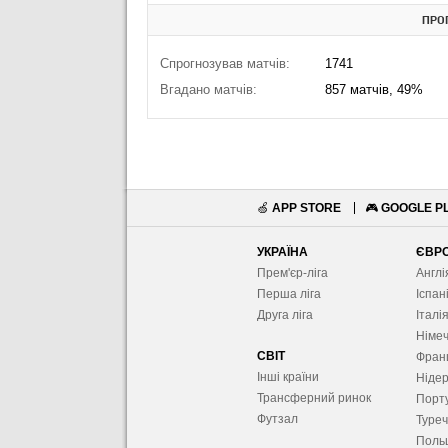
ПРО
Спрогнозував матчів:
1741
Вгадано матчів:
857 матчів, 49%
🍏
APP STORE
🎮
GOOGLE P
УКРАЇНА
ЄВР
Прем'єр-ліга
Англі
Перша ліга
Іспан
Друга ліга
Італі
Німе
СВІТ
Фран
Інші країни
Ніде
Трансферний ринок
Порту
Футзал
Туре
Поль