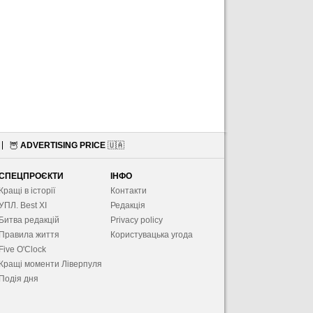
🦉
ADVERTISING PRICE
🇺🇦
СПЕЦПРОЄКТИ
ІНФО
Кращі в історії
Контакти
УПЛ. Best XІ
Редакція
Битва редакцій
Privacy policy
Правила життя
Користувацька угода
Five O'Clock
Кращі моменти Ліверпуля
Подія дня