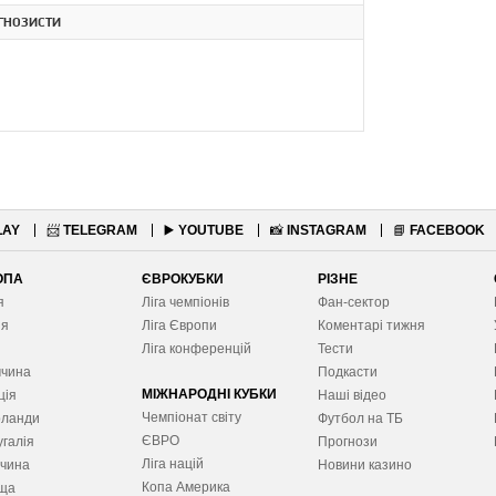
ГНОЗИСТИ
LAY
📨
TELEGRAM
▶️
YOUTUBE
📸
INSTAGRAM
📘
FACEBOOK
ОПА
ЄВРОКУБКИ
РІЗНЕ
я
Ліга чемпіонів
Фан-сектор
ія
Ліга Європ
и
Коментарі тижня
я
Ліга конференцій
Тести
ччина
Подкасти
МІЖНАРОДНІ КУБКИ
ція
Наші відео
Чемпіонат світу
рланди
Футбол на ТБ
ЄВРО
галія
Прогнози
Ліга націй
ччина
Новини казино
Копа Америка
ща