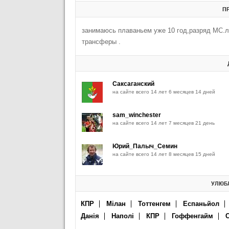
П
занимаюсь плаваньем уже 10 год,разряд МС.
трансферы .
Саксаганский
на сайте всего 14 лет 6 месяцев 14 дней
sam_winchester
на сайте всего 14 лет 7 месяцев 21 день
Юрий_Палыч_Семин
на сайте всего 14 лет 8 месяцев 15 дней
УЛЮБЛ
КПР
Мілан
Тоттенгем
Еспаньйол
Данія
Наполі
КПР
Гоффенгайм