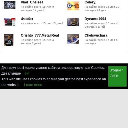
Vlad_Chelsea
Celery.
на сайте всего 15 лет 9
на сайте всего 15 лет 12
месяцев 17 дней
месяцев 24 дня
Фанбет
Dynamo1994
на сайте всего 15 лет 13 дней
на сайте всего 15 лет 4
месяца 8 дней
Crishto_777.MetallReal
Chelsyuchara
на сайте всего 15 лет 4
на сайте всего 15 лет 5
месяца 8 дней
месяцев
Для зручності користування сайтом використовуються Cookies.
Згоден /
Детальніше
тут
Got it
This website uses cookies to ensure you get the best experience on
our website.
Learn more