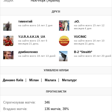
Звідки:
Нью-Йорк (Україна)
ДРУЗІ
тиментий
.oO.
на сайте всего 14 лет 2 дня
на сайте всего 15 лет 12
месяцев 4 дня
Y.U.R.A.4.K.I.N_UA
VUCINIC
на сайте всего 15 лет 6
на сайте всего 16 лет 10
месяцев 21 день
месяцев 21 день
дрибноленко
B-2 *Stealth*
на сайте всего 16 лет 13 дней
на сайте всего 16 лет 20 дней
УЛЮБЛЕНІ КЛУБИ
Динамо Київ
Мілан
Малага
Металург
ПРОГНОЗИСТИ
Спрогнозував матчів:
346
Вгадано матчів:
136 матчів, 39%