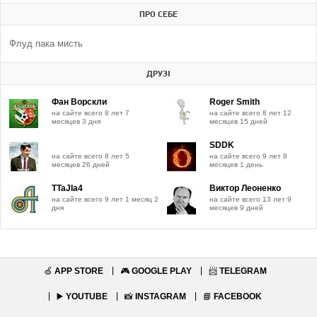
ПРО СЕБЕ
Флуд пака мисть
ДРУЗІ
Фан Ворскли
Roger Smith
на сайте всего 8 лет 7
на сайте всего 8 лет 12
месяцев 3 дня
месяцев 15 дней
SDDK
на сайте всего 8 лет 5
на сайте всего 9 лет 8
месяцев 26 дней
месяцев 1 день
TTaJIa4
Виктор Леоненко
на сайте всего 9 лет 1 месяц 2
на сайте всего 13 лет 9
дня
месяцев 9 дней
🍏
APP STORE
🎮
GOOGLE PLAY
📨
TELEGRAM
▶️
YOUTUBE
📸
INSTAGRAM
📘
FACEBOOK