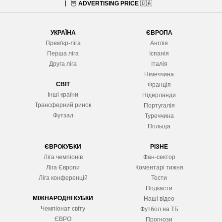
🦉
ADVERTISING PRICE
🇺🇦
УКРАЇНА
ЄВРОПА
Прем'єр-ліга
Англія
Перша ліга
Іспанія
Друга ліга
Італія
Німеччина
СВІТ
Франція
Інші країни
Нідерланди
Трансферний ринок
Португалія
Футзал
Туреччина
Польща
ЄВРОКУБКИ
РІЗНЕ
Ліга чемпіонів
Фан-сектор
Ліга Європ
и
Коментарі тижня
Ліга конференцій
Тести
Подкасти
МІЖНАРОДНІ КУБКИ
Наші відео
Чемпіонат світу
Футбол на ТБ
ЄВРО
Прогнози