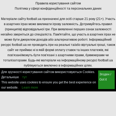
Правила користування сайтом
Політика у сфері конфіденційності та персональних даних
Матеріали сайту football.ua призначені для осіб старше 21 року (21+). Участь
в азартних іграх може викликати ігрову залежність. Дотримуйтесь правил
(принципів) відповідальної гри. При виявленні перших ознак залежності
негайно зверніться до спеціаліста. Пам'ятайте, що участь в азартних іграх не
може бути джерелом доходів або альтернативою роботі. Інформаційний
ресурс football.ua не проводить ігри на реальні та/або віртуальні гроші, також
сайт не приймає ні в якій формі оплату ставок та інших платежів, які
пов’язані/можуть бути пов’язані з азартними іграми, букмекерами чи
тоталізаторами. Будь-які матеріали на інформаційному ресурсі football.ua
публікуються виключно в інформаційних цілях.
Для зручності користування сайтом використовуються Cookies.
Згоден /
Детальніше
тут
Got it
This website uses cookies to ensure you get the best experience on
our website.
Learn more