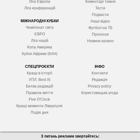
Ліга Європ
и
Коментарі тижня
Ліга конференцій
Тести
Подкасти
МІЖНАРОДНІ КУБКИ
Наші відео
Чемпіонат світу
Футбол на ТБ
ЄВРО
Прогнози
Ліга націй
Новини казино
Копа Америка
Кубок Африки (КАН)
СПЕЦПРОЄКТИ
ІНФО
Кращі в історії
Контакти
УПЛ. Best XІ
Редакція
Битва редакцій
Privacy policy
Правила життя
Користувацька угода
Five O'Clock
Кращі моменти Ліверпуля
Подія дня
З питань реклами звертайтесь: