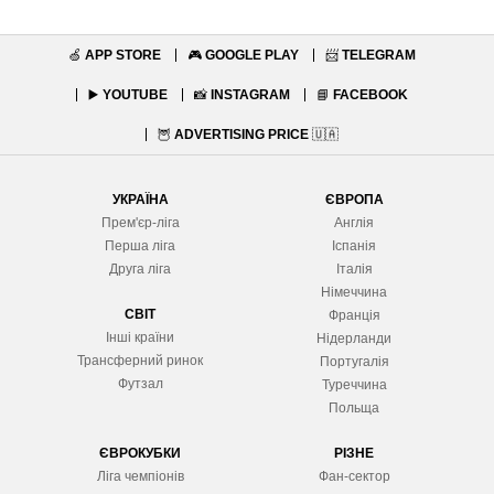
🍏
APP STORE
🎮
GOOGLE PLAY
📨
TELEGRAM
▶️
YOUTUBE
📸
INSTAGRAM
📘
FACEBOOK
🦉
ADVERTISING PRICE
🇺🇦
УКРАЇНА
ЄВРОПА
Прем'єр-ліга
Англія
Перша ліга
Іспанія
Друга ліга
Італія
Німеччина
СВІТ
Франція
Інші країни
Нідерланди
Трансферний ринок
Португалія
Футзал
Туреччина
Польща
ЄВРОКУБКИ
РІЗНЕ
Ліга чемпіонів
Фан-сектор