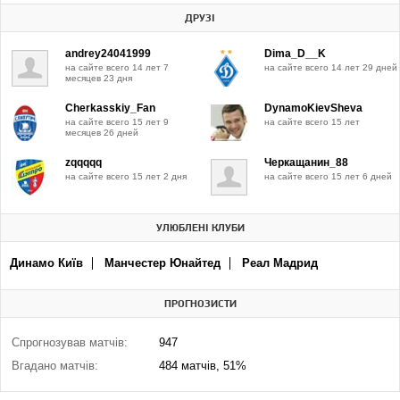
ДРУЗІ
andrey24041999
Dima_D__K
на сайте всего 14 лет 7
на сайте всего 14 лет 29 дней
месяцев 23 дня
Cherkasskiy_Fan
DynamoKievSheva
на сайте всего 15 лет 9
на сайте всего 15 лет
месяцев 26 дней
zqqqqq
Черкащанин_88
на сайте всего 15 лет 2 дня
на сайте всего 15 лет 6 дней
УЛЮБЛЕНІ КЛУБИ
Динамо Київ
Манчестер Юнайтед
Реал Мадрид
ПРОГНОЗИСТИ
Спрогнозував матчів:
947
Вгадано матчів:
484 матчів, 51%