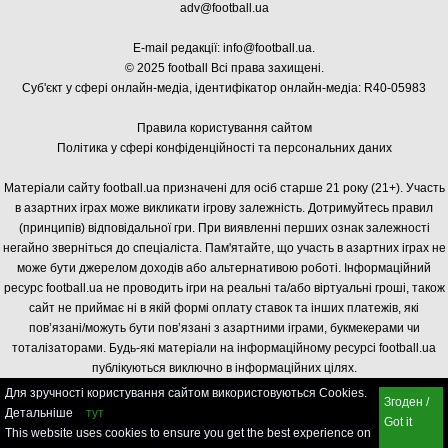
adv@football.ua
E-mail редакції:
info@football.ua
.
© 2025 football Всі права захищені.
Суб'єкт у сфері онлайн-медіа, і
дентифікатор онлайн-медіа: R40-05983
Правила користування сайтом
Політика у сфері конфіденційності та персональних даних
Матеріали сайту football.ua призначені для осіб старше 21 року (21+). Участь
в азартних іграх може викликати ігрову залежність. Дотримуйтесь правил
(принципів) відповідальної гри. При виявленні перших ознак залежності
негайно зверніться до спеціаліста. Пам'ятайте, що участь в азартних іграх не
може бути джерелом доходів або альтернативою роботі. Інформаційний
ресурс football.ua не проводить ігри на реальні та/або віртуальні гроші, також
сайт не приймає ні в якій формі оплату ставок та інших платежів, які
пов’язані/можуть бути пов’язані з азартними іграми, букмекерами чи
тоталізаторами. Будь-які матеріали на інформаційному ресурсі football.ua
публікуються виключно в інформаційних цілях.
Для зручності користування сайтом використовуються Cookies.
Згоден /
Детальніше
тут
Got it
This website uses cookies to ensure you get the best experience on