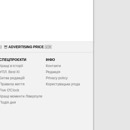
🦉
ADVERTISING PRICE
🇺🇦
СПЕЦПРОЄКТИ
ІНФО
Кращі в історії
Контакти
УПЛ. Best XІ
Редакція
Битва редакцій
Privacy policy
Правила життя
Користувацька угода
Five O'Clock
Кращі моменти Ліверпуля
Подія дня