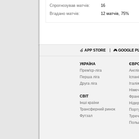
Спрогнозував матчів:
16
Вгадано матчів:
12 матчів, 75%
🍏
APP STORE
🎮
GOOGLE P
УКРАЇНА
ЄВР
Прем'єр-ліга
Англі
Перша ліга
Іспан
Друга ліга
Італі
Німе
СВІТ
Фран
Інші країни
Ніде
Трансферний ринок
Порту
Футзал
Туре
Поль