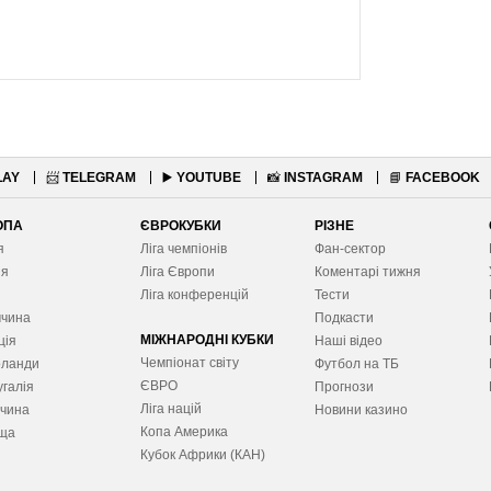
LAY
📨
TELEGRAM
▶️
YOUTUBE
📸
INSTAGRAM
📘
FACEBOOK
ОПА
ЄВРОКУБКИ
РІЗНЕ
я
Ліга чемпіонів
Фан-сектор
ія
Ліга Європ
и
Коментарі тижня
я
Ліга конференцій
Тести
ччина
Подкасти
МІЖНАРОДНІ КУБКИ
ція
Наші відео
Чемпіонат світу
рланди
Футбол на ТБ
ЄВРО
галія
Прогнози
Ліга націй
ччина
Новини казино
Копа Америка
ща
Кубок Африки (КАН)