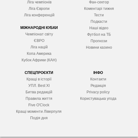
Ліга чемпіонів
Фан-сектор
Ліга Європ
и
Коментарі тижня
Ліга конференцій
Тести
Подкасти
МІЖНАРОДНІ КУБКИ
Наші відео
Чемпіонат світу
Футбол на ТБ
ЄВРО
Прогнози
Ліга націй
Новини казино
Копа Америка
Кубок Африки (КАН)
СПЕЦПРОЄКТИ
ІНФО
Кращі в історії
Контакти
УПЛ. Best XІ
Редакція
Битва редакцій
Privacy policy
Правила життя
Користувацька угода
Five O'Clock
Кращі моменти Ліверпуля
Подія дня