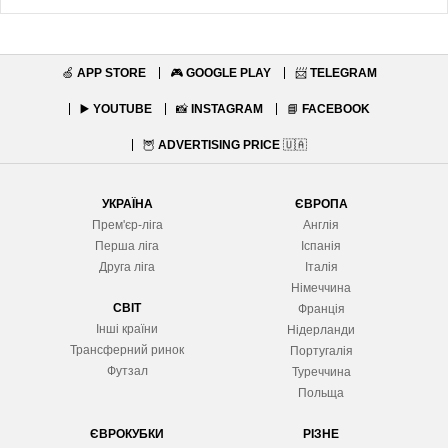
🍏
APP STORE
🎮
GOOGLE PLAY
📨
TELEGRAM
▶️
YOUTUBE
📸
INSTAGRAM
📘
FACEBOOK
🦉
ADVERTISING PRICE
🇺🇦
УКРАЇНА
ЄВРОПА
Прем'єр-ліга
Англія
Перша ліга
Іспанія
Друга ліга
Італія
Німеччина
СВІТ
Франція
Інші країни
Нідерланди
Трансферний ринок
Португалія
Футзал
Туреччина
Польща
ЄВРОКУБКИ
РІЗНЕ