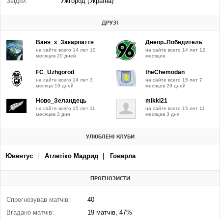
Звідки:
Ужгород (Україна)
ДРУЗІ
Ваня_з_Закарпаття
Днепр..Победитель
на сайте всего 14 лет 10
на сайте всего 14 лет 12
месяцев 20 дней
месяцев
FC_Uzhgorod
theChemodan
на сайте всего 14 лет 3
на сайте всего 15 лет 7
месяца 19 дней
месяцев 29 дней
Ново_Зеландець
mikki21
на сайте всего 15 лет 11
на сайте всего 15 лет 11
месяцев 3 дня
месяцев 3 дня
УЛЮБЛЕНІ КЛУБИ
Ювентус
Атлетіко Мадрид
Говерла
ПРОГНОЗИСТИ
Спрогнозував матчів:
40
Вгадано матчів:
19 матчів, 47%