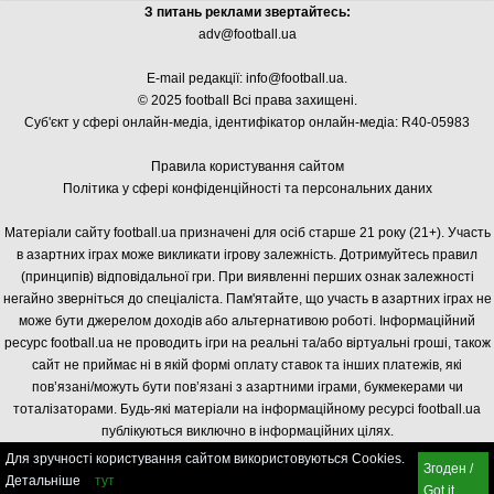
З питань реклами звертайтесь:
adv@football.ua
E-mail редакції:
info@football.ua
.
© 2025 football Всі права захищені.
Суб'єкт у сфері онлайн-медіа, і
дентифікатор онлайн-медіа: R40-05983
Правила користування сайтом
Політика у сфері конфіденційності та персональних даних
Матеріали сайту football.ua призначені для осіб старше 21 року (21+). Участь
в азартних іграх може викликати ігрову залежність. Дотримуйтесь правил
(принципів) відповідальної гри. При виявленні перших ознак залежності
негайно зверніться до спеціаліста. Пам'ятайте, що участь в азартних іграх не
може бути джерелом доходів або альтернативою роботі. Інформаційний
ресурс football.ua не проводить ігри на реальні та/або віртуальні гроші, також
сайт не приймає ні в якій формі оплату ставок та інших платежів, які
пов’язані/можуть бути пов’язані з азартними іграми, букмекерами чи
тоталізаторами. Будь-які матеріали на інформаційному ресурсі football.ua
публікуються виключно в інформаційних цілях.
Для зручності користування сайтом використовуються Cookies.
Згоден /
Детальніше
тут
Got it