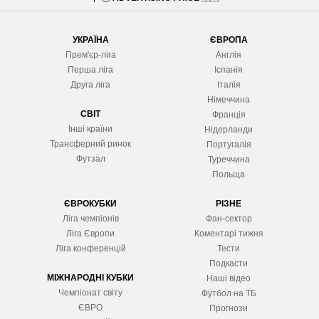
УКРАЇНА
ЄВРОПА
Прем'єр-ліга
Англія
Перша ліга
Іспанія
Друга ліга
Італія
Німеччина
СВІТ
Франція
Інші країни
Нідерланди
Трансферний ринок
Португалія
Футзал
Туреччина
Польща
ЄВРОКУБКИ
РІЗНЕ
Ліга чемпіонів
Фан-сектор
Ліга Європ
и
Коментарі тижня
Ліга конференцій
Тести
Подкасти
МІЖНАРОДНІ КУБКИ
Наші відео
Чемпіонат світу
Футбол на ТБ
ЄВРО
Прогнози