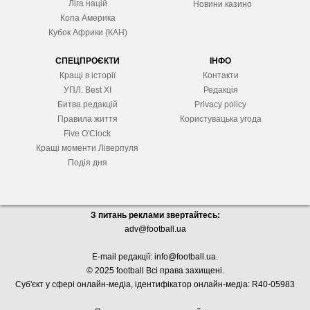
Ліга націй
Новини казино
Копа Америка
Кубок Африки (КАН)
СПЕЦПРОЄКТИ
ІНФО
Кращі в історії
Контакти
УПЛ. Best XІ
Редакція
Битва редакцій
Privacy policy
Правила життя
Користувацька угода
Five O'Clock
Кращі моменти Ліверпуля
Подія дня
З питань реклами звертайтесь:
adv@football.ua
E-mail редакції:
info@football.ua
.
© 2025 football Всі права захищені.
Суб'єкт у сфері онлайн-медіа, і
дентифікатор онлайн-медіа: R40-05983