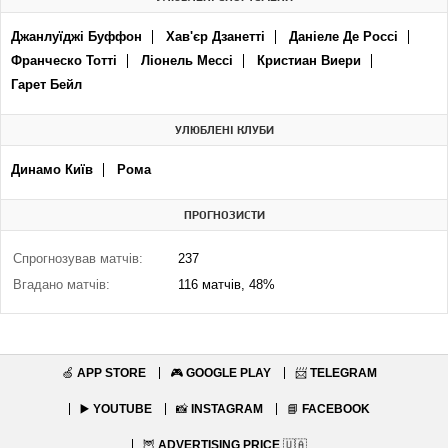
Джанлуїджі Буффон
Хав'єр Дзанетті
Даніеле Де Россі
Франческо Тотті
Ліонель Мессі
Кристиан Виери
Гарет Бейл
УЛЮБЛЕНІ КЛУБИ
Динамо Київ
Рома
ПРОГНОЗИСТИ
Спрогнозував матчів:
237
Вгадано матчів:
116 матчів, 48%
🍏
APP STORE
🎮
GOOGLE PLAY
📨
TELEGRAM
▶️
YOUTUBE
📸
INSTAGRAM
📘
FACEBOOK
🦉
ADVERTISING PRICE
🇺🇦