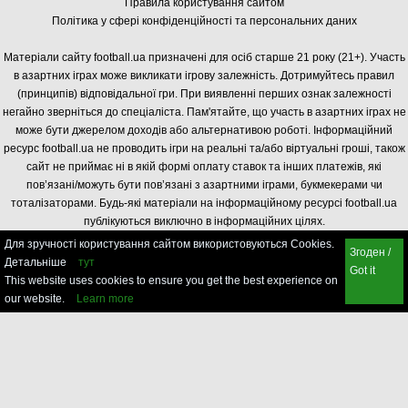
Правила користування сайтом
Політика у сфері конфіденційності та персональних даних
Матеріали сайту football.ua призначені для осіб старше 21 року (21+). Участь
в азартних іграх може викликати ігрову залежність. Дотримуйтесь правил
(принципів) відповідальної гри. При виявленні перших ознак залежності
негайно зверніться до спеціаліста. Пам'ятайте, що участь в азартних іграх не
може бути джерелом доходів або альтернативою роботі. Інформаційний
ресурс football.ua не проводить ігри на реальні та/або віртуальні гроші, також
сайт не приймає ні в якій формі оплату ставок та інших платежів, які
пов’язані/можуть бути пов’язані з азартними іграми, букмекерами чи
тоталізаторами. Будь-які матеріали на інформаційному ресурсі football.ua
публікуються виключно в інформаційних цілях.
Для зручності користування сайтом використовуються Cookies.
Згоден /
Детальніше
тут
Got it
This website uses cookies to ensure you get the best experience on
our website.
Learn more