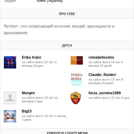
Звідки:
Киев (Україна)
ПРО СЕБЕ
Футбол - это потрясающий источник эмоций, зрелищности и
вдохновения.
ДРУЗІ
Erika Arjen
romabelissimo
на сайте всего 12 лет 2
на сайте всего 14 лет 4
месяца 24 дня
месяца 15 дней
Claudio_Ranieri
на сайте всего 15 лет 9
месяцев 19 дней
Morgen
forza_asroma1989
на сайте всего 15 лет 11
на сайте всего 15 лет 4 дня
месяцев 4 дня
Big23
на сайте всего 15 лет 1 месяц
1 день
УЛЮБЛЕНІ СПОРТСМЕНИ