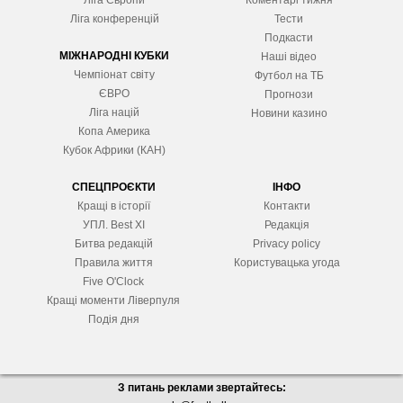
Ліга Європ
и
Коментарі тижня
Ліга конференцій
Тести
Подкасти
МІЖНАРОДНІ КУБКИ
Наші відео
Чемпіонат світу
Футбол на ТБ
ЄВРО
Прогнози
Ліга націй
Новини казино
Копа Америка
Кубок Африки (КАН)
СПЕЦПРОЄКТИ
ІНФО
Кращі в історії
Контакти
УПЛ. Best XІ
Редакція
Битва редакцій
Privacy policy
Правила життя
Користувацька угода
Five O'Clock
Кращі моменти Ліверпуля
Подія дня
З питань реклами звертайтесь: