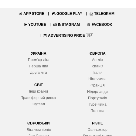
🍏
APP STORE
🎮
GOOGLE PLAY
📨
TELEGRAM
▶️
YOUTUBE
📸
INSTAGRAM
📘
FACEBOOK
🦉
ADVERTISING PRICE
🇺🇦
УКРАЇНА
ЄВРОПА
Прем'єр-ліга
Англія
Перша ліга
Іспанія
Друга ліга
Італія
Німеччина
СВІТ
Франція
Інші країни
Нідерланди
Трансферний ринок
Португалія
Футзал
Туреччина
Польща
ЄВРОКУБКИ
РІЗНЕ
Ліга чемпіонів
Фан-сектор