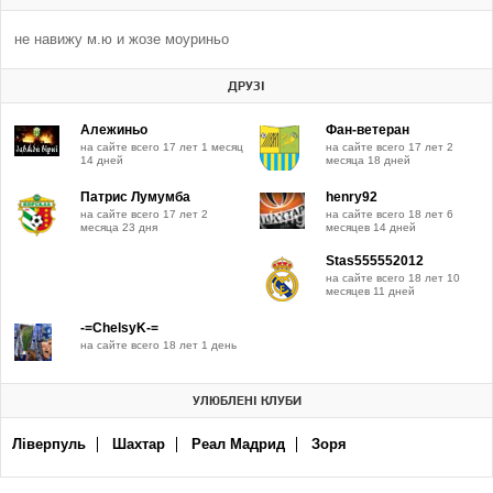
не навижу м.ю и жозе моуриньо
ДРУЗІ
Алежиньо
Фан-ветеран
на сайте всего 17 лет 1 месяц
на сайте всего 17 лет 2
14 дней
месяца 18 дней
Патрис Лумумба
henry92
на сайте всего 17 лет 2
на сайте всего 18 лет 6
месяца 23 дня
месяцев 14 дней
Stas555552012
на сайте всего 18 лет 10
месяцев 11 дней
-=ChelsyK-=
на сайте всего 18 лет 1 день
УЛЮБЛЕНІ КЛУБИ
Ліверпуль
Шахтар
Реал Мадрид
Зоря