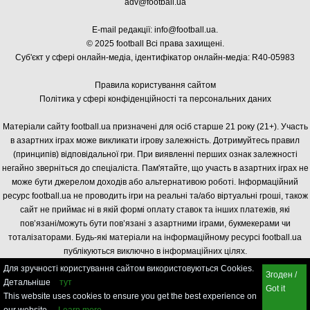
adv@football.ua
E-mail редакції:
info@football.ua
.
© 2025 football Всі права захищені.
Суб'єкт у сфері онлайн-медіа, і
дентифікатор онлайн-медіа: R40-05983
Правила користування сайтом
Політика у сфері конфіденційності та персональних даних
Матеріали сайту football.ua призначені для осіб старше 21 року (21+). Участь
в азартних іграх може викликати ігрову залежність. Дотримуйтесь правил
(принципів) відповідальної гри. При виявленні перших ознак залежності
негайно зверніться до спеціаліста. Пам'ятайте, що участь в азартних іграх не
може бути джерелом доходів або альтернативою роботі. Інформаційний
ресурс football.ua не проводить ігри на реальні та/або віртуальні гроші, також
сайт не приймає ні в якій формі оплату ставок та інших платежів, які
пов’язані/можуть бути пов’язані з азартними іграми, букмекерами чи
тоталізаторами. Будь-які матеріали на інформаційному ресурсі football.ua
публікуються виключно в інформаційних цілях.
Для зручності користування сайтом використовуються Cookies.
Згоден /
Детальніше
тут
Got it
This website uses cookies to ensure you get the best experience on