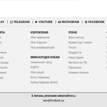
LAY
📨
TELEGRAM
▶️
YOUTUBE
📸
INSTAGRAM
📘
FACEBOOK
ОПА
ЄВРОКУБКИ
РІЗНЕ
я
Ліга чемпіонів
Фан-сектор
ія
Ліга Європ
и
Коментарі тижня
я
Ліга конференцій
Тести
ччина
Подкасти
МІЖНАРОДНІ КУБКИ
ція
Наші відео
Чемпіонат світу
рланди
Футбол на ТБ
ЄВРО
галія
Прогнози
Ліга націй
ччина
Новини казино
Копа Америка
ща
Кубок Африки (КАН)
З питань реклами звертайтесь:
adv@football.ua