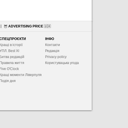
🦉
ADVERTISING PRICE
🇺🇦
СПЕЦПРОЄКТИ
ІНФО
Кращі в історії
Контакти
УПЛ. Best XІ
Редакція
Битва редакцій
Privacy policy
Правила життя
Користувацька угода
Five O'Clock
Кращі моменти Ліверпуля
Подія дня