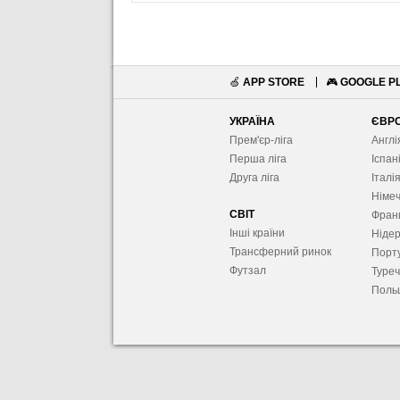
🍏
APP STORE
🎮
GOOGLE P
УКРАЇНА
ЄВР
Прем'єр-ліга
Англі
Перша ліга
Іспан
Друга ліга
Італі
Німе
СВІТ
Фран
Інші країни
Ніде
Трансферний ринок
Порту
Футзал
Туре
Поль