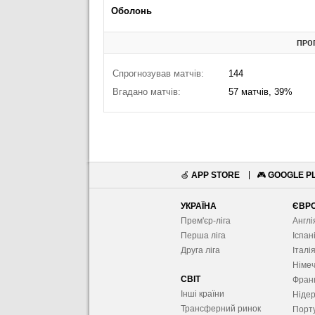
Оболонь
ПРО
Спрогнозував матчів:
144
Вгадано матчів:
57 матчів, 39%
🍏
APP STORE
🎮
GOOGLE P
УКРАЇНА
ЄВР
Прем'єр-ліга
Англі
Перша ліга
Іспан
Друга ліга
Італі
Німе
СВІТ
Фран
Інші країни
Ніде
Трансферний ринок
Порту