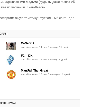
еми адекватными людьми (будь ты даже фанат АК.
 без исключений. Киев-Львов-
епаратистскую тематику; футбольный сайт - для
ДРУЗІ
GaNeShA.
на сайте всего 14 лет 2 месяца 15 дней
FC__DK
на сайте всего 14 лет 4 месяца 6 дней
ManUtd_The_Great
на сайте всего 15 лет 6 месяцев 14 дней
ЕНІ КЛУБИ