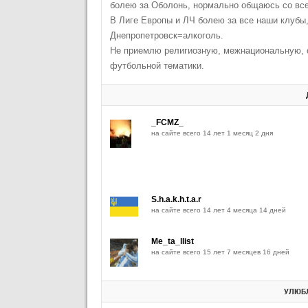
болею за Оболонь, нормально общаюсь со вс
В Лиге Европы и ЛЧ болею за все наши клубы,
Днепропетровск=алкоголь.
Не приемлю религиозную, межнациональную, с
футбольной тематики.
_FCMZ_
на сайте всего 14 лет 1 месяц 2 дня
S.h.a.k.h.t.a.r
на сайте всего 14 лет 4 месяца 14 дней
Me_ta_llist
на сайте всего 15 лет 7 месяцев 16 дней
УЛЮБЛ