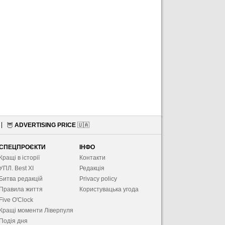
🦉
ADVERTISING PRICE
🇺🇦
СПЕЦПРОЄКТИ
ІНФО
Кращі в історії
Контакти
УПЛ. Best XІ
Редакція
Битва редакцій
Privacy policy
Правила життя
Користувацька угода
Five O'Clock
Кращі моменти Ліверпуля
Подія дня