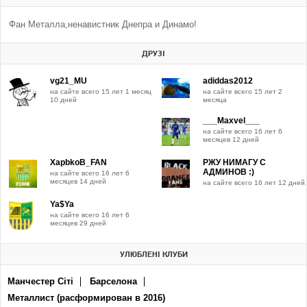
Фан Металла,ненавистник Днепра и Динамо!
ДРУЗІ
vg21_MU
adiddas2012
на сайте всего 15 лет 1 месяц
на сайте всего 15 лет 2
10 дней
месяца
___Maxvel___
на сайте всего 16 лет 6
месяцев 12 дней
XapbkoB_FAN
РЖУ НИМАГУ С
АДМИНОВ :)
на сайте всего 16 лет 6
месяцев 14 дней
на сайте всего 16 лет 12 дней
Ya$Ya
на сайте всего 16 лет 6
месяцев 29 дней
УЛЮБЛЕНІ КЛУБИ
Манчестер Сіті
Барселона
Металлист (расформирован в 2016)