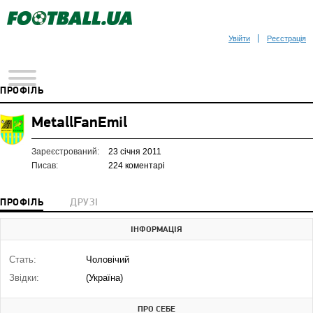
Увійти
Реєстрація
ПРОФІЛЬ
MetallFanEmil
Зареєстрований:
23 січня 2011
Писав:
224 коментарі
ПРОФІЛЬ
ДРУЗІ
ІНФОРМАЦІЯ
Стать:
Чоловічий
Звідки:
(Україна)
ПРО СЕБЕ