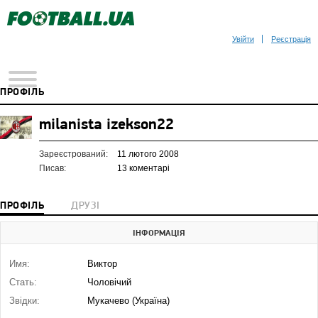
Увійти
Реєстрація
ПРОФІЛЬ
milanista izekson22
Зареєстрований:
11 лютого 2008
Писав:
13 коментарі
ПРОФІЛЬ
ДРУЗІ
ІНФОРМАЦІЯ
Имя:
Виктор
Стать:
Чоловічий
Звідки:
Мукачево (Україна)