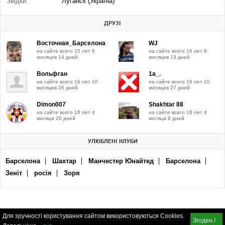
Звідки:
Луганск (Україна)
ДРУЗІ
Восточная_Барселона
WJ
на сайте всего 15 лет 6
на сайте всего 16 лет 8
месяцев 14 дней
месяцев 13 дней
Вольфган
1a_.
на сайте всего 16 лет 10
на сайте всего 16 лет 10
месяцев 26 дней
месяцев 27 дней
Dimon007
Shakhtаr 88
на сайте всего 16 лет 4
на сайте всего 16 лет 4
месяца 20 дней
месяца 9 дней
УЛЮБЛЕНІ КЛУБИ
Барселона
Шахтар
Манчестер Юнайтед
Барселона
Зеніт
росія
Зоря
Для зручності користування сайтом використовуються Cookies.
Згоден /