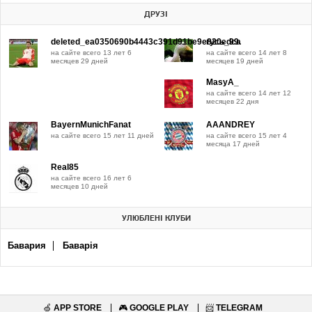
ДРУЗІ
deleted_ea0350690b4443c391d91be9e820edca
гусь_99.
на сайте всего 13 лет 6
на сайте всего 14 лет 8
месяцев 29 дней
месяцев 19 дней
MasyA_
на сайте всего 14 лет 12
месяцев 22 дня
BayernMunichFanat
AAANDREY
на сайте всего 15 лет 11 дней
на сайте всего 15 лет 4
месяца 17 дней
Real85
на сайте всего 16 лет 6
месяцев 10 дней
УЛЮБЛЕНІ КЛУБИ
Бавария
Баварія
🍏
APP STORE
🎮
GOOGLE PLAY
📨
TELEGRAM