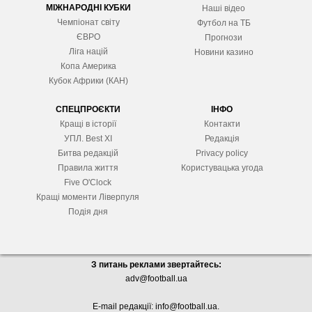
МІЖНАРОДНІ КУБКИ
Наші відео
Чемпіонат світу
Футбол на ТБ
ЄВРО
Прогнози
Ліга націй
Новини казино
Копа Америка
Кубок Африки (КАН)
СПЕЦПРОЄКТИ
ІНФО
Кращі в історії
Контакти
УПЛ. Best XІ
Редакція
Битва редакцій
Privacy policy
Правила життя
Користувацька угода
Five O'Clock
Кращі моменти Ліверпуля
Подія дня
З питань реклами звертайтесь:
adv@football.ua
E-mail редакції:
info@football.ua
.