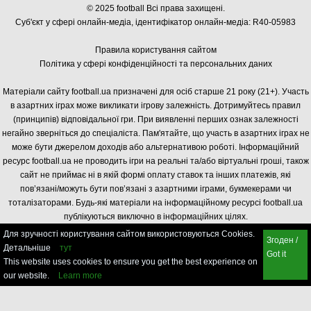
© 2025 football Всі права захищені.
Суб'єкт у сфері онлайн-медіа, і
дентифікатор онлайн-медіа: R40-05983
Правила користування сайтом
Політика у сфері конфіденційності та персональних даних
Матеріали сайту football.ua призначені для осіб старше 21 року (21+). Участь
в азартних іграх може викликати ігрову залежність. Дотримуйтесь правил
(принципів) відповідальної гри. При виявленні перших ознак залежності
негайно зверніться до спеціаліста. Пам'ятайте, що участь в азартних іграх не
може бути джерелом доходів або альтернативою роботі. Інформаційний
ресурс football.ua не проводить ігри на реальні та/або віртуальні гроші, також
сайт не приймає ні в якій формі оплату ставок та інших платежів, які
пов’язані/можуть бути пов’язані з азартними іграми, букмекерами чи
тоталізаторами. Будь-які матеріали на інформаційному ресурсі football.ua
публікуються виключно в інформаційних цілях.
Для зручності користування сайтом використовуються Cookies.
Згоден /
Детальніше
тут
Got it
This website uses cookies to ensure you get the best experience on
our website.
Learn more