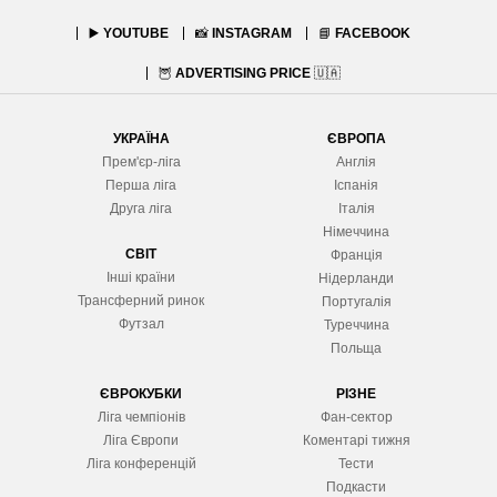
▶️
YOUTUBE
📸
INSTAGRAM
📘
FACEBOOK
🦉
ADVERTISING PRICE
🇺🇦
УКРАЇНА
ЄВРОПА
Прем'єр-ліга
Англія
Перша ліга
Іспанія
Друга ліга
Італія
Німеччина
СВІТ
Франція
Інші країни
Нідерланди
Трансферний ринок
Португалія
Футзал
Туреччина
Польща
ЄВРОКУБКИ
РІЗНЕ
Ліга чемпіонів
Фан-сектор
Ліга Європ
и
Коментарі тижня
Ліга конференцій
Тести
Подкасти