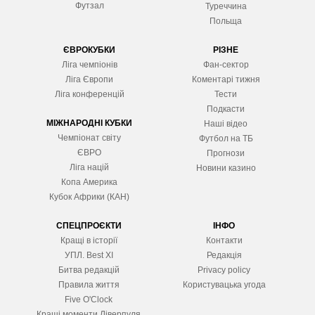
Футзал
Туреччина
Польща
ЄВРОКУБКИ
РІЗНЕ
Ліга чемпіонів
Фан-сектор
Ліга Європ
и
Коментарі тижня
Ліга конференцій
Тести
Подкасти
МІЖНАРОДНІ КУБКИ
Наші відео
Чемпіонат світу
Футбол на ТБ
ЄВРО
Прогнози
Ліга націй
Новини казино
Копа Америка
Кубок Африки (КАН)
СПЕЦПРОЄКТИ
ІНФО
Кращі в історії
Контакти
УПЛ. Best XІ
Редакція
Битва редакцій
Privacy policy
Правила життя
Користувацька угода
Five O'Clock
Кращі моменти Ліверпуля