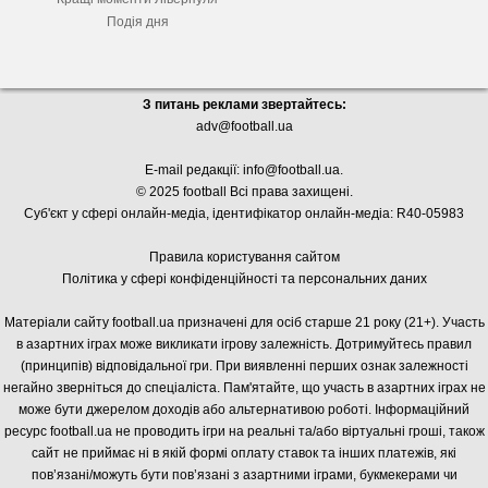
Подія дня
З питань реклами звертайтесь:
adv@football.ua
E-mail редакції:
info@football.ua
.
© 2025 football Всі права захищені.
Суб'єкт у сфері онлайн-медіа, і
дентифікатор онлайн-медіа: R40-05983
Правила користування сайтом
Політика у сфері конфіденційності та персональних даних
Матеріали сайту football.ua призначені для осіб старше 21 року (21+). Участь
в азартних іграх може викликати ігрову залежність. Дотримуйтесь правил
(принципів) відповідальної гри. При виявленні перших ознак залежності
негайно зверніться до спеціаліста. Пам'ятайте, що участь в азартних іграх не
може бути джерелом доходів або альтернативою роботі. Інформаційний
ресурс football.ua не проводить ігри на реальні та/або віртуальні гроші, також
сайт не приймає ні в якій формі оплату ставок та інших платежів, які
пов’язані/можуть бути пов’язані з азартними іграми, букмекерами чи