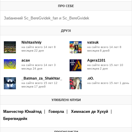
ПРО СЕБЕ
Забанений Sc_BereGvidek_fan и Sc_BereGvidek
ДРУЗІ
Nishtashniy
vatsuk
на сайте всего 14 лет 8
на сайте всего 14 лет 8
месяцев 22 дня
месяцев 8 дней
асан
Agera1101
на сайте всего 14 лет 3
на сайте всего 15 лет 10
месяца 24 дня
месяцев 2 дня
_Batman_za_Shakhtar_
.oO.
на сайте всего 15 лет 12
на сайте всего 15 лет 1 день
месяцев 17 дней
УЛЮБЛЕНІ КЛУБИ
Манчестер Юнайтед
Говерла
Химнасия де Хухуй
Берегвидейк