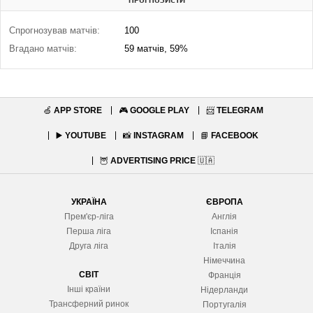
ПРОГНОЗИСТИ
Спрогнозував матчів:
100
Вгадано матчів:
59 матчів, 59%
🍏
APP STORE
🎮
GOOGLE PLAY
📨
TELEGRAM
▶️
YOUTUBE
📸
INSTAGRAM
📘
FACEBOOK
🦉
ADVERTISING PRICE
🇺🇦
УКРАЇНА
ЄВРОПА
Прем'єр-ліга
Англія
Перша ліга
Іспанія
Друга ліга
Італія
Німеччина
СВІТ
Франція
Інші країни
Нідерланди
Трансферний ринок
Португалія