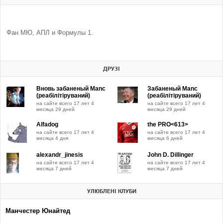
Фан МЮ, АПЛ и Формулы 1.
ДРУЗІ
Вновь забаненый Manc
Забаненый Manc
(реабiлiтiруваний)
(реабiлiтiруваний)
на сайте всего 17 лет 4
на сайте всего 17 лет 4
месяца 29 дней
месяца 29 дней
Alfadog
the PRO<613>
на сайте всего 17 лет 4
на сайте всего 17 лет 4
месяца 4 дня
месяца 6 дней
alexandr_jinesis
John D. Dillinger
на сайте всего 17 лет 4
на сайте всего 17 лет 4
месяца 7 дней
месяца 7 дней
УЛЮБЛЕНІ КЛУБИ
Манчестер Юнайтед