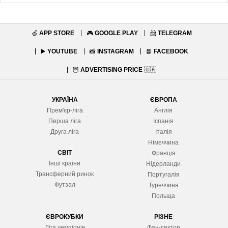
🍏
APP STORE
🎮
GOOGLE PLAY
📨
TELEGRAM
▶️
YOUTUBE
📸
INSTAGRAM
📘
FACEBOOK
🦉
ADVERTISING PRICE
🇺🇦
УКРАЇНА
ЄВРОПА
Прем'єр-ліга
Англія
Перша ліга
Іспанія
Друга ліга
Італія
Німеччина
СВІТ
Франція
Інші країни
Нідерланди
Трансферний ринок
Португалія
Футзал
Туреччина
Польща
ЄВРОКУБКИ
РІЗНЕ
Ліга чемпіонів
Фан-сектор