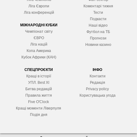
Ліга Європ
и
Коментарі тижня
Ліга конференцій
Тести
Подкасти
МІЖНАРОДНІ КУБКИ
Наші відео
Чемпіонат світу
Футбол на ТБ
ЄВРО
Прогнози
Ліга націй
Новини казино
Копа Америка
Кубок Африки (КАН)
СПЕЦПРОЄКТИ
ІНФО
Кращі в історії
Контакти
УПЛ. Best XІ
Редакція
Битва редакцій
Privacy policy
Правила життя
Користувацька угода
Five O'Clock
Кращі моменти Ліверпуля
Подія дня