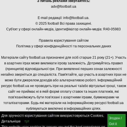
З питань реклами звертайтесь:
adv@football.ua
E-mail редакції:
info@football.ua
.
© 2025 football Всі права захищені.
Суб'єкт у сфері онлайн-медіа, і
дентифікатор онлайн-медіа: R40-05983
Правила користування сайтом
Політика у сфері конфіденційності та персональних даних
Матеріали сайту football.ua призначені для осіб старше 21 року (21+). Участь
в азартних іграх може викликати ігрову залежність. Дотримуйтесь правил
(принципів) відповідальної гри. При виявленні перших ознак залежності
негайно зверніться до спеціаліста. Пам'ятайте, що участь в азартних іграх не
може бути джерелом доходів або альтернативою роботі. Інформаційний
ресурс football.ua не проводить ігри на реальні та/або віртуальні гроші, також
сайт не приймає ні в якій формі оплату ставок та інших платежів, які
пов’язані/можуть бути пов’язані з азартними іграми, букмекерами чи
тоталізаторами. Будь-які матеріали на інформаційному ресурсі football.ua
публікуються виключно в інформаційних цілях.
Для зручності користування сайтом використовуються Cookies.
Згоден /
Детальніше
тут
Got it