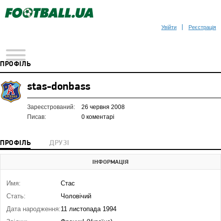
Увійти
Реєстрація
ПРОФІЛЬ
stas-donbass
Зареєстрований:
26 червня 2008
Писав:
0 коментарі
ПРОФІЛЬ
ДРУЗІ
ІНФОРМАЦІЯ
Имя:
Стас
Стать:
Чоловічий
Дата народження:
11 листопада 1994