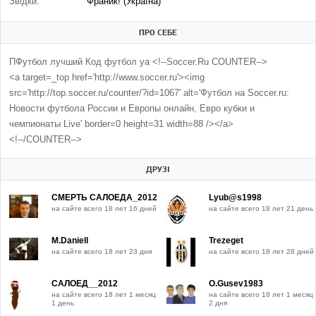
Звідки:
Франик! (Україна)
ПРО СЕБЕ
ПФутбол лучший Код футбол уа <!--Soccer.Ru COUNTER-->
<a target=_top href='http://www.soccer.ru'><img
src='http://top.soccer.ru/counter/?id=1067' alt='Футбол на Soccer.ru:
Новости футбола России и Европы онлайн, Евро кубки и
чемпионаты Live' border=0 height=31 width=88 /></a>
<!--/COUNTER-->
ДРУЗІ
СМЕРТЬ САЛОЕДА_2012
Lyub@s1998
на сайте всего 18 лет 16 дней
на сайте всего 18 лет 21 день
M.Daniell
Trezeget
на сайте всего 18 лет 23 дня
на сайте всего 18 лет 28 дней
САЛОЕД__2012
O.Gusev1983
на сайте всего 18 лет 1 месяц
на сайте всего 18 лет 1 месяц
1 день
2 дня