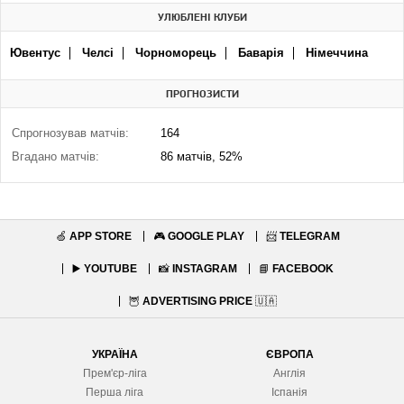
УЛЮБЛЕНІ КЛУБИ
Ювентус
Челсі
Чорноморець
Баварія
Німеччина
ПРОГНОЗИСТИ
Спрогнозував матчів:
164
Вгадано матчів:
86 матчів, 52%
🍏
APP STORE
🎮
GOOGLE PLAY
📨
TELEGRAM
▶️
YOUTUBE
📸
INSTAGRAM
📘
FACEBOOK
🦉
ADVERTISING PRICE
🇺🇦
УКРАЇНА
ЄВРОПА
Прем'єр-ліга
Англія
Перша ліга
Іспанія