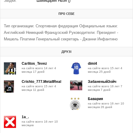
Звідки:
Швейцария Ньон ()
ПРО СЕБЕ
Тип организации: Спортивная федерация Официальные языки:
Английский Немецкий Французский Руководители: Президент -
Мишель Платини Генеральный секретарь - Джанни Инфантино
ДРУЗІ
Carlitos_Tevez
dimi4
на сайте всего 14 лет 4
на сайте всего 15 лет 4
месяца 17 дней
месяца 25 дней
Crishto_777.MetallReal
ЗабаненыйЗойч
на сайте всего 15 лет 4
на сайте всего 16 лет 7
месяца 11 дней
месяцев 7 дней
Бавария
на сайте всего 16 лет 10
месяцев 26 дней
1a_.
на сайте всего 16 лет 10
месяцев