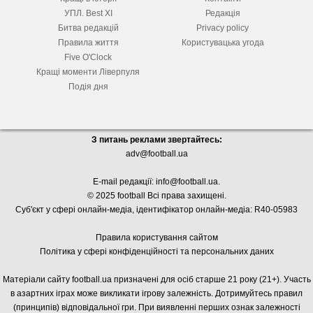
УПЛ. Best XІ
Редакція
Битва редакцій
Privacy policy
Правила життя
Користувацька угода
Five O'Clock
Кращі моменти Ліверпуля
Подія дня
З питань реклами звертайтесь:
adv@football.ua
E-mail редакції:
info@football.ua
.
© 2025 football Всі права захищені.
Суб'єкт у сфері онлайн-медіа, і
дентифікатор онлайн-медіа: R40-05983
Правила користування сайтом
Політика у сфері конфіденційності та персональних даних
Матеріали сайту football.ua призначені для осіб старше 21 року (21+). Участь
в азартних іграх може викликати ігрову залежність. Дотримуйтесь правил
(принципів) відповідальної гри. При виявленні перших ознак залежності