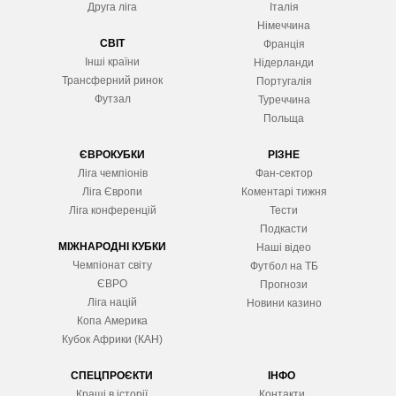
Друга ліга
Італія
Німеччина
СВІТ
Франція
Інші країни
Нідерланди
Трансферний ринок
Португалія
Футзал
Туреччина
Польща
ЄВРОКУБКИ
РІЗНЕ
Ліга чемпіонів
Фан-сектор
Ліга Європ
и
Коментарі тижня
Ліга конференцій
Тести
Подкасти
МІЖНАРОДНІ КУБКИ
Наші відео
Чемпіонат світу
Футбол на ТБ
ЄВРО
Прогнози
Ліга націй
Новини казино
Копа Америка
Кубок Африки (КАН)
СПЕЦПРОЄКТИ
ІНФО
Кращі в історії
Контакти