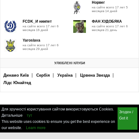
Норвег
на сайте всего 17 лет 5
месяцев 14 дней
FCDK_И ниипет
ФАН ХУДОБЯКА
на сайте всего 17 лет 6
на сайте всего 17 лет 6
месяцев 16 дней
месяцев 21 день
Yaroslava
на сайте всего 17 лет 6
месяцев 29 дней
УЛЮБЛЕНІ КЛУБИ
Динамо Київ
Сербія
Україна
Црвена Звезда
Лідс Юнайтед
Для зручності користування сайтом використовуються Cookies.
Згоден /
Детальніше
тут
Got it
This website uses cookies to ensure you get the best experience on
our website.
Learn more