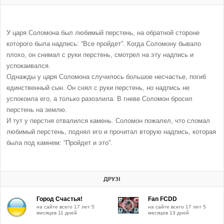
У царя Соломона был любимый перстень, на обратной стороне
которого была надпись: “Все пройдет”. Когда Соломону бывало
плохо, он снимал с руки перстень, смотрел на эту надпись и
успокаивался.
Однажды у царя Соломона случилось большое несчастье, погиб
единственный сын. Он снял с руки перстень, но надпись не
успокоила его, а только разозлила. В гневе Соломон бросил
перстень на землю.
И тут у перстня отвалился камень. Соломон пожалел, что сломал
любимый перстень, поднял его и прочитал вторую надпись, которая
была под камнем: “Пройдет и это”.
ДРУЗІ
Город Счастья!
Fan FCDD
на сайте всего 17 лет 5
на сайте всего 17 лет 5
месяцев 11 дней
месяцев 13 дней