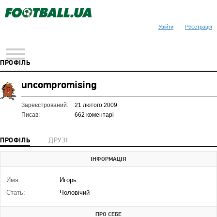
Увійти
Реєстрація
ПРОФІЛЬ
uncompromising
Зареєстрований:
21 лютого 2009
Писав:
662 коментарі
ПРОФІЛЬ
ДРУЗІ
ІНФОРМАЦІЯ
Имя:
Игорь
Стать:
Чоловічий
ПРО СЕБЕ